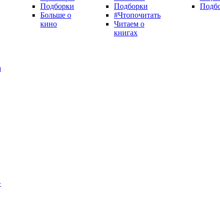
Подборки
Подборки
Подб
Больше о
#Чтопочитать
кино
Читаем о
книгах
а
»