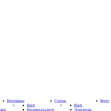
Интервью
Статьи
Фото
Back
Back
зии
Индивидуалити
Лонгриды