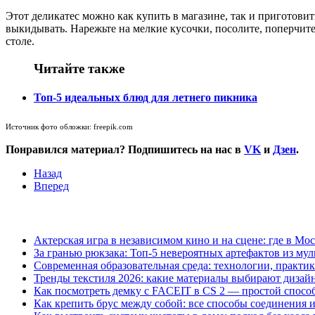
Этот деликатес можно как купить в магазине, так и приготовить
выкидывать. Нарежьте на мелкие кусочки, посолите, поперчите,
столе.
Читайте также
Топ-5 идеальных блюд для летнего пикника
Источник фото обложки: freepik.com
Понравился материал? Подпишитесь на нас в
VK
и
Дзен
.
Назад
Вперед
Актерская игра в независимом кино и на сцене: где в М
За гранью рюкзака: Топ-5 невероятных артефактов из му
Современная образовательная среда: технологии, практик
Тренды текстиля 2026: какие материалы выбирают дизай
Как посмотреть демку с FACEIT в CS 2 — простой спосо
Как крепить брус между собой: все способы соединения 