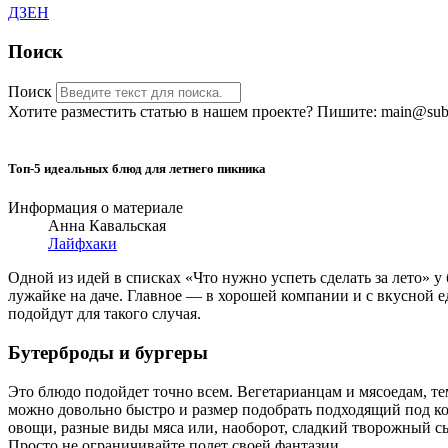
ДЗЕН
Поиск
Поиск
Хотите разместить статью в нашем проекте? Пишите: main@sub-
Топ-5 идеальных блюд для летнего пикника
Информация о материале
Анна Кавальская
Лайфхаки
Одной из идей в списках «Что нужно успеть сделать за лето» у 
лужайке на даче. Главное — в хорошей компании и с вкусной ед
подойдут для такого случая.
Бутерброды и бургеры
Это блюдо подойдет точно всем. Вегетарианцам и мясоедам, тем
можно довольно быстро и размер подобрать подходящий под ко
овощи, разные виды мяса или, наоборот, сладкий творожный 
Просто не ограничивайте полет своей фантазии.