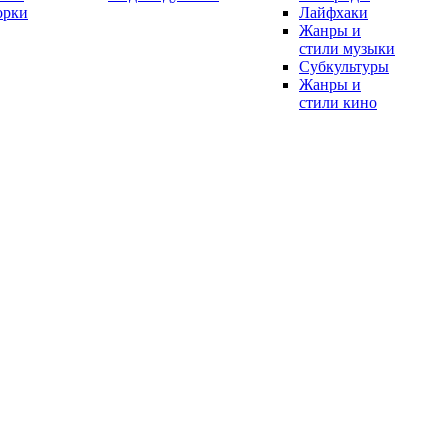
орки
Лайфхаки
Жанры и
стили музыки
Субкультуры
Жанры и
стили кино