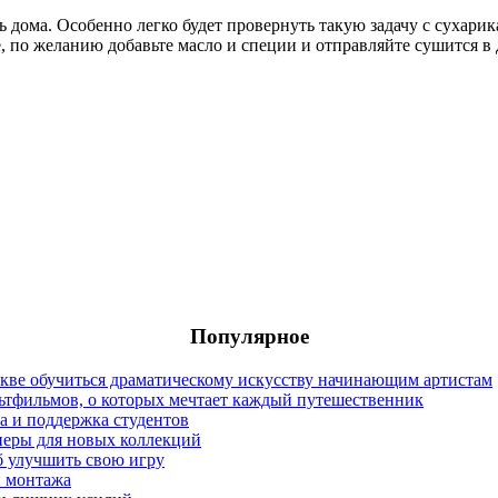
 дома. Особенно легко будет провернуть такую задачу с сухарика
 по желанию добавьте масло и специи и отправляйте сушится в д
Популярное
оскве обучиться драматическому искусству начинающим артистам
льтфильмов, о которых мечтает каждый путешественник
а и поддержка студентов
неры для новых коллекций
б улучшить свою игру
и монтажа