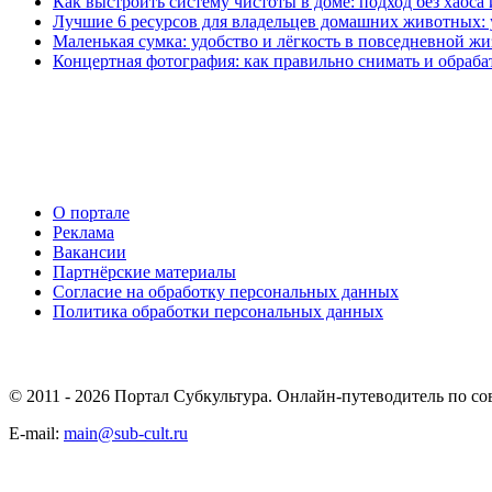
Как выстроить систему чистоты в доме: подход без хаос
Лучшие 6 ресурсов для владельцев домашних животных: 
Маленькая сумка: удобство и лёгкость в повседневной ж
Концертная фотография: как правильно снимать и обраба
О портале
Реклама
Вакансии
Партнёрские материалы
Согласие на обработку персональных данных
Политика обработки персональных данных
© 2011 - 2026 Портал Субкультура. Онлайн-путеводитель по со
E-mail:
main@sub-cult.ru