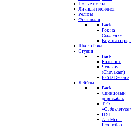
Новые имена
Личный плейлист
Релизы
Фестивали
Back
Рок на
Смоленке
Внутри город
Школа Рока
Студии
Back
Колесник
Чувакам
(Chuvakam)
IGSD Records
Лейблы
Back
Свинцовый
дирижабль
Т. О.
«Субкультура
ЦУП
Am Media
Production