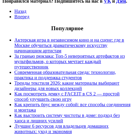
Понравился материал? Подпишитесь на нас в
VK
и
Дзен
.
Назад
Вперед
Популярное
Актерская игра в независимом кино и на сцене: где в
Москве обучиться драматическому искусству
начинающим артистам
За гранью рюкзака: Топ-5 невероятных артефактов из
мультфильмов, о которых мечтает каждый
путешественник
Современная образовательная среда: технологии,
практика и поддержка студентов
Тренды текстиля 2026: какие материалы выбирают
дизайнеры для новых коллекций
Как посмотреть демку с FACEIT в CS 2 — простой
способ улучшить свою игру
Как крепить брус между собой: все способы соединения
и монтажа
Как выстроить систему чистоты в доме: подход без
хаоса и лишних усилий
Лучшие 6 ресурсов для владельцев домашних
животных: уход и экономия