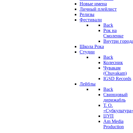
Новые имена
Личный плейлист
Релизы
Фестивали
Back
Рок на
Смоленке
Внутри город
Школа Рока
Студии
Back
Колесник
Чувакам
(Chuvakam)
IGSD Records
Лейблы
Back
Свинцовый
дирижабль
Т. О.
«Субкультура
ЦУП
Am Media
Production