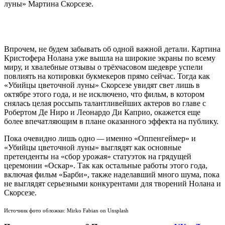
луны» Мартина Скорсезе.
Впрочем, не будем забывать об одной важной детали. Картина
Кристофера Нолана уже вышла на широкие экраны по всему
миру, и хвалебные отзывы о трёхчасовом шедевре успели
повлиять на котировки букмекеров прямо сейчас. Тогда как
«Убийцы цветочной луны» Скорсезе увидят свет лишь в
октябре этого года, и не исключено, что фильм, в котором
снялась целая россыпь талантливейших актеров во главе с
Робертом Де Ниро и Леонардо Ди Каприо, окажется еще
более впечатляющим в плане оказанного эффекта на публику.
Пока очевидно лишь одно
—
именно «Оппенгеймер» и
«Убийцы цветочной луны» выглядят как основные
претенденты на «сбор урожая» статуэток на грядущей
церемонии «Оскар». Так как остальные работы этого года,
включая фильм «Барби», также наделавший много шума, пока
не выглядят серьезными конкурентами для творений Нолана и
Скорсезе.
Источник фото обложки: Mirko Fabian on Unsplash