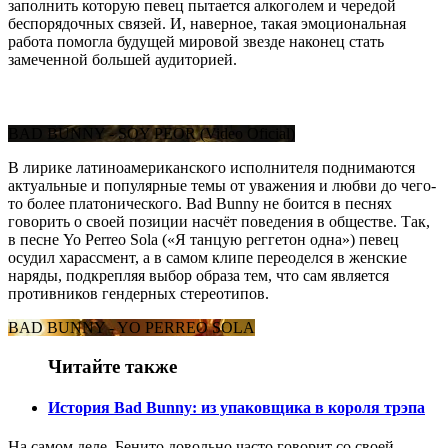
заполнить которую певец пытается алкоголем и чередой
беспорядочных связей. И, наверное, такая эмоциональная
работа помогла будущей мировой звезде наконец стать
замеченной большей аудиторией.
BAD BUNNY - SOY PEOR (Video Oficial)
В лирике латиноамериканского исполнителя поднимаются
актуальные и популярные темы от уважения и любви до чего-
то более платонического. Bad Bunny не боится в песнях
говорить о своей позиции насчёт поведения в обществе. Так,
в песне
Yo Perreo Sola
(«
Я танцую реггетон одна
»)
певец
осудил харассмент, а в самом клипе переоделся в женские
наряды, подкрепляя выбор образа тем, что сам является
противников гендерных стереотипов.
BAD BUNNY - YO PERREO SOLA
Читайте также
История Bad Bunny: из упаковщика в короля трэпа
На самом деле, Бенито довольно часто говорит со своей