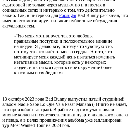
аудиторией не только через музыку, но и в постах в
социальных сетях и интервью о том, что действительно
важно. Так, в интервью для
Popsugar
Bad Bunny рассказал, что
именно его мотивирует на такие публичные обсуждения
актуальных тем.
«Что меня мотивирует, так это любовь,
правильные поступки и положительное влияние
на людей. Я делаю всё, потому что чувствую это,
потому что это идёт от моего сердца. Это то, что
мотивирует меня каждый день пытаться изменить
негативные мысли, которые есть у некоторых
людей, и пытаться сделать своё окружение более
красивым и свободным».
13 октября 2023 года Bad Bunny выпустил пятый студийный
альбом
Nadie Sabe Lo Que Va a Pasar Mañana («Никто не знает,
что произойдёт завтра»). В работе над ним участвовали
многие коллеги и соотечественники пуэрториканского рэпера
и певца, а в целях продвижения альбома уже запланирован
тур Most Wanted Tour на 2024 год.