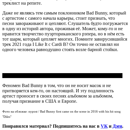
треклист на репите.
Даже не являясь тем самым поклонником Bad Bunny, который
с артистом с самого начала карьеры, стоит признать, что
песни завораживают и цепляют. Слушатель будто погружается
в одну из историй автора, проживая её.
Может, кому-то и не
нравится творчество пуэрториканского рэпера, но в нём есть
тот шарм, который цепляет многих. Помните завирусившийся
трек 2021 года I Like It с Cardi B? Он точно не оставлял ни
одного человека равнодушно стоять возле барной стойки.
Cardi B, Bad Bunny & J Balvin - I Like It [Official Music Video]
Феномен Bad Bunny в том, что он не носит масок и не
притворяется кем-то, он настоящий. И эту подлинность
артист проносит в своих песнях альбомом за альбомом,
получая признание в США и Европе.
Фото на обложке: nypost / Bad Bunny first came on the scene in 2016 with his hit song
"Diles"
Понравился материал? Подпишитесь на нас в
VK
и
Дзен
.