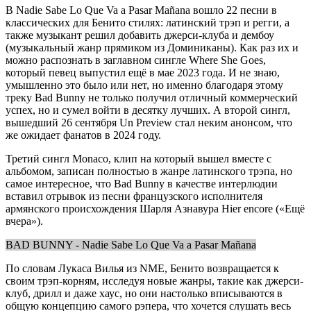
В Nadie Sabe Lo Que Va a Pasar Mañana вошло 22 песни в
классических для Бенито стилях: латинский трэп и регги, а
также музыкант решил добавить джерси-клуба и дембоу
(музыкальный жанр прямиком из Доминиканы). Как раз их и
можно распознать в заглавном сингле Where She Goes,
который певец выпустил ещё в мае 2023 года. И не знаю,
умышленно это было или нет, но именно благодаря этому
треку Bad Bunny не только получил отличный коммерческий
успех, но и сумел войти в десятку лучших. А второй сингл,
вышедший 26 сентября Un Preview стал неким анонсом, что
же ожидает фанатов в 2024 году.
Третий сингл Monaco, клип на который вышел вместе с
альбомом, записан полностью в жанре латинского трэпа, но
самое интересное, что Bad Bunny в качестве интерлюдии
вставил отрывок из песни французского исполнителя
армянского происхождения Шарля Азнавура Hier encore («Ещё
вчера»).
BAD BUNNY - Nadie Sabe Lo Que Va a Pasar Mañana
По словам Лукаса Вилья из NME, Бенито возвращается к
своим трэп-корням, исследуя новые жанры, такие как джерси-
клуб, дрилл и даже хаус, но они настолько вписываются в
общую концепцию самого рэпера, что хочется слушать весь