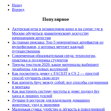
Назад
Вперед
Популярное
Актерская игра в независимом кино и на сцене: где в
Москве обучиться драматическому искусству
начинающим артистам
За гранью рюкзака: Топ-5 невероятных артефактов из
мультфильмов, о которых мечтает каждый
путешественник
Современная образовательная среда: технологии,
практика и поддержка студентов
Тренды текстиля 2026: какие материалы выбирают
дизайнеры для новых коллекций
Как посмотреть демку с FACEIT в CS 2 — простой
способ улучшить свою игру
Как крепить брус между собой: все способы соединения
и монтажа
Как выстроить систему чистоты в доме: подход без
хаоса и лишних усилий
Лучшие 6 ресурсов для владельцев домашних
животных: уход и экономия
Маленькая сумка: удобство и лёгкость в повседневной