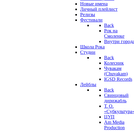
Новые имена
Личный плейлист
Релизы
Фестивали
Back
Рок на
Смоленке
Внутри город
Школа Рока
Студии
Back
Колесник
Чувакам
(Chuvakam)
IGSD Records
Лейблы
Back
Свинцовый
дирижабль
Т. О.
«Субкультура
ЦУП
Am Media
Production