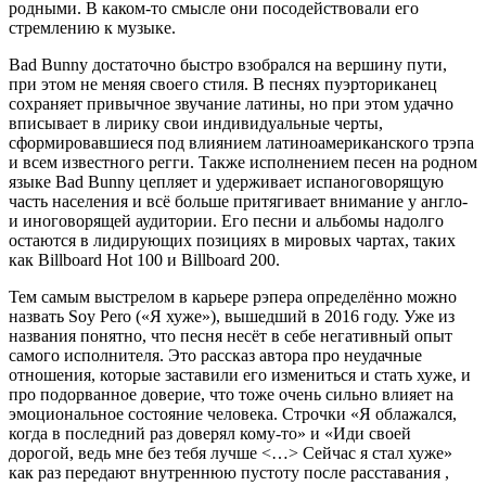
родными. В каком-то смысле они посодействовали его
стремлению к музыке.
Bad Bunny достаточно быстро взобрался на вершину пути,
при этом не меняя своего стиля. В песнях пуэрториканец
сохраняет привычное звучание латины, но при этом удачно
вписывает в лирику свои индивидуальные черты,
сформировавшиеся под влиянием латиноамериканского трэпа
и всем известного регги. Также исполнением песен на родном
языке Bad Bunny цепляет и удерживает испаноговорящую
часть населения и всё больше притягивает внимание у англо-
и иноговорящей аудитории. Его песни и альбомы надолго
остаются в лидирующих позициях в мировых чартах, таких
как Billboard Hot 100 и Billboard 200.
Тем самым выстрелом в карьере рэпера определённо можно
назвать Soy Pero («
Я хуже
»), вышедший в 2016 году. Уже из
названия понятно, что песня несёт в себе негативный опыт
самого исполнителя. Это рассказ автора про неудачные
отношения, которые заставили его измениться и стать хуже, и
про подорванное доверие, что тоже очень сильно влияет на
эмоциональное состояние человека. Строчки «
Я облажался,
когда в последний раз доверял кому-то
» и «Иди своей
дорогой, ведь мне без тебя лучше <…> Сейчас я стал хуже»
как раз передают внутреннюю пустоту после расставания ,