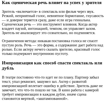
Как сценическая речь влияет на успех у зрителя
Зритель «включается» в спектакль или фильм через звук.
Резкий, неприятный голос, невнятное бормотание, гнусавость
— и доверие теряется сразу, даже если игра гениальна.
Сценическая речь — это инструмент влияния. Когда актер
владеет паузой, интонацией, темпом, он управляет залом.
Зритель не анализирует это сознательно, но подчиняется.
Ограничения метода: никакая постановка голоса не спасет
пустую роль. Речь — это форма, а содержание дает работа над
ролью. Если актеру нечего сказать зрителю, красивый голос
только подчеркнет внутреннюю пустоту.
Импровизация как способ спасти спектакль или
дубль
В театре постоянно что-то идет не по плану. Партнер забыл
текст, упал реквизит, зашумел зал. Актер с развитой
импровизацией вплетает ошибку в действие. Зритель даже не
замечает, что что-то пошло не так. В кино работа с камерой
требует импровизации в каждом дубле, иначе сцена
становится мертвой, «заштампованной».