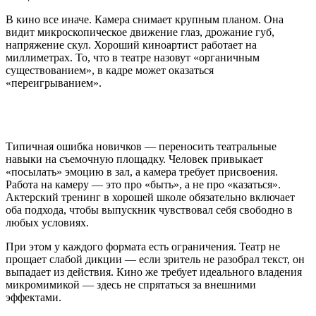
В кино все иначе. Камера снимает крупным планом. Она
видит микроскопическое движение глаз, дрожание губ,
напряжение скул. Хороший киноартист работает на
миллиметрах. То, что в театре назовут «органичным
существованием», в кадре может оказаться
«переигрыванием».
Типичная ошибка новичков — переносить театральные
навыки на съемочную площадку. Человек привыкает
«посылать» эмоцию в зал, а камера требует присвоения.
Работа на камеру — это про «быть», а не про «казаться».
Актерский тренинг в хорошей школе обязательно включает
оба подхода, чтобы выпускник чувствовал себя свободно в
любых условиях.
При этом у каждого формата есть ограничения. Театр не
прощает слабой дикции — если зритель не разобрал текст, он
выпадает из действия. Кино же требует идеального владения
микромимикой — здесь не спрятаться за внешними
эффектами.