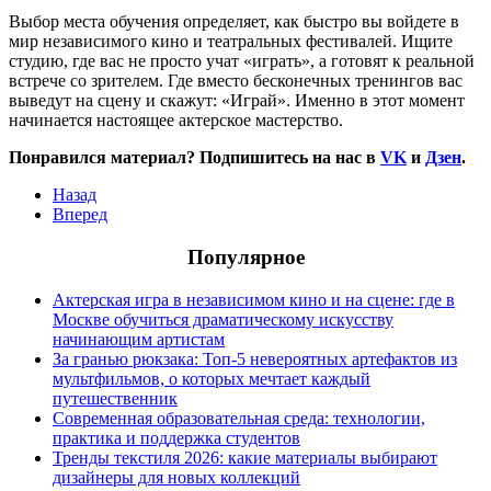
Выбор места обучения определяет, как быстро вы войдете в
мир независимого кино и театральных фестивалей. Ищите
студию, где вас не просто учат «играть», а готовят к реальной
встрече со зрителем. Где вместо бесконечных тренингов вас
выведут на сцену и скажут: «Играй». Именно в этот момент
начинается настоящее актерское мастерство.
Понравился материал? Подпишитесь на нас в
VK
и
Дзен
.
Назад
Вперед
Популярное
Актерская игра в независимом кино и на сцене: где в
Москве обучиться драматическому искусству
начинающим артистам
За гранью рюкзака: Топ-5 невероятных артефактов из
мультфильмов, о которых мечтает каждый
путешественник
Современная образовательная среда: технологии,
практика и поддержка студентов
Тренды текстиля 2026: какие материалы выбирают
дизайнеры для новых коллекций