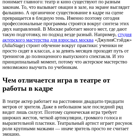
понимает главного: театр и кино существуют по разным
законам. То, что вызывает овации в зале, на экране выглядит
фальшиво. А органичное существование в кадре на сцене
превращается в бледную тень. Именно поэтому сегодня
профессиональные программы строятся вокруг синтеза этих
двух направлений. В Москве работает много мест, где дают
такую подготовку, но подход везде разный. Например,
студия
актерского мастерства для взрослых москва
«ДжулияСтэйдж»
(JuliaStage) строит обучение вокруг практики: ученики не
просто сидят в классах, а за девять месяцев проходят путь от
тренингов до полноценного выпускного спектакля. И это
принципиальный момент, потому что актерское мастерство
невозможно выучить по учебникам.
Чем отличается игра в театре от
работы в кадре
В театре актер работает на расстоянии двадцати-тридцати
метров от зрителя. Даже в небольшом зале последний ряд
видит лишь силуэт. Поэтому сценическая игра требует
широких жестов, четкой артикуляции, громкого голоса и
выразительной пластики. Театральный артист играет рисунок
роли крупными мазками — иначе зритель просто не считает
эмоцию.