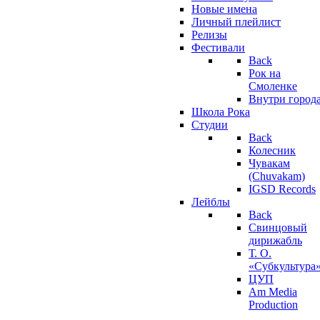
Новые имена
Личный плейлист
Релизы
Фестивали
Back
Рок на
Смоленке
Внутри город
Школа Рока
Студии
Back
Колесник
Чувакам
(Chuvakam)
IGSD Records
Лейблы
Back
Свинцовый
дирижабль
Т. О.
«Субкультура
ЦУП
Am Media
Production