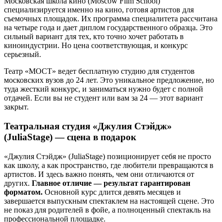
Московская школа кино (Moscow Film School)
специализируется именно на кино, готовя артистов для
съемочных площадок. Их программа специалитета рассчитана
на четыре года и дает диплом государственного образца. Это
сильный вариант для тех, кто точно хочет работать в
киноиндустрии. Но цена соответствующая, и конкурс
серьезный.
Театр «МОСТ» ведет бесплатную студию для студентов
московских вузов до 24 лет. Это уникальное предложение, но
туда жесткий конкурс, и заниматься нужно будет с полной
отдачей. Если вы не студент или вам за 24 — этот вариант
закрыт.
Театральная студия «Джулия Стэйдж»
(JuliaStage) — сцена в подарок
«Джулия Стэйдж» (JuliaStage) позиционирует себя не просто
как школу, а как пространство, где любители превращаются в
артистов. И здесь важно понять, чем они отличаются от
других.
Главное отличие — результат гарантирован
форматом.
Основной курс длится девять месяцев и
завершается выпускным спектаклем на настоящей сцене. Это
не показ для родителей в фойе, а полноценный спектакль на
профессиональной площадке.