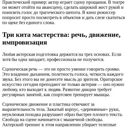
Практический пример: актер играет сцену прощания. В театре
он может отойти на авансцену, сделать широкий жест рукой и
понизить голос до трагического шепота. В кино режиссер
попросит просто посмотреть в объектив и дать слезе скатиться
по щеке без единого слова.
Три кита мастерства: речь, движение,
импровизация
Любая актерская подготовка держится на трех основах. Если
хотя бы одна западает, профессионала не получится.
Сценическая речь — это не просто умение говорить громко.
Это владение дыханием, полетность голоса, четкость каждого
звука. Без этого вы не донесете мысль до зрителя. Ораторское
искусство сегодня преподают не только актерам — оно нужно
любому, кто выходит к людям. Развитие дикции требует
регулярных занятий, как спортсмен тренирует мышцы.
Сценическое движение и пластика отвечают за
выразительность тела. Зажатый корпус, «деревянные» руки,
неуклюжая походка разрушают образ быстрее плохого текста.
Свобода на сцене начинается с мышечной свободы.
Актерский тренинг в этом направлении убирает телесные