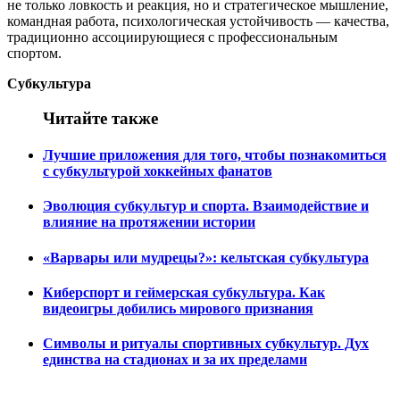
не только ловкость и реакция, но и стратегическое мышление,
командная работа, психологическая устойчивость — качества,
традиционно ассоциирующиеся с профессиональным
спортом.
Субкультура
Читайте также
Лучшие приложения для того, чтобы познакомиться
с субкультурой хоккейных фанатов
Эволюция субкультур и спорта. Взаимодействие и
влияние на протяжении истории
«Варвары или мудрецы?»: кельтская субкультура
Киберспорт и геймерская субкультура. Как
видеоигры добились мирового признания
Символы и ритуалы спортивных субкультур. Дух
единства на стадионах и за их пределами