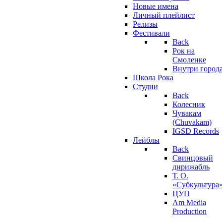
Новые имена
Личный плейлист
Релизы
Фестивали
Back
Рок на
Смоленке
Внутри город
Школа Рока
Студии
Back
Колесник
Чувакам
(Chuvakam)
IGSD Records
Лейблы
Back
Свинцовый
дирижабль
Т. О.
«Субкультура
ЦУП
Am Media
Production