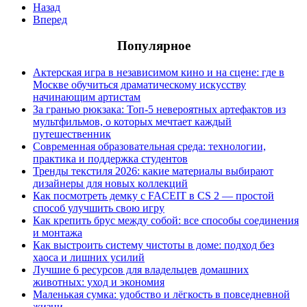
Назад
Вперед
Популярное
Актерская игра в независимом кино и на сцене: где в
Москве обучиться драматическому искусству
начинающим артистам
За гранью рюкзака: Топ-5 невероятных артефактов из
мультфильмов, о которых мечтает каждый
путешественник
Современная образовательная среда: технологии,
практика и поддержка студентов
Тренды текстиля 2026: какие материалы выбирают
дизайнеры для новых коллекций
Как посмотреть демку с FACEIT в CS 2 — простой
способ улучшить свою игру
Как крепить брус между собой: все способы соединения
и монтажа
Как выстроить систему чистоты в доме: подход без
хаоса и лишних усилий
Лучшие 6 ресурсов для владельцев домашних
животных: уход и экономия
Маленькая сумка: удобство и лёгкость в повседневной
жизни