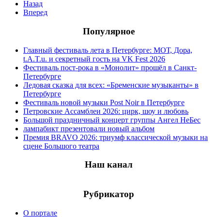
Назад
Вперед
Популярное
Главный фестиваль лета в Петербурге: МОТ, Дора,
t.A.T.u. и секретный гость на VK Fest 2026
Фестиваль пост-рока в «Монолит» прошёл в Санкт-
Петербурге
Ледовая сказка для всех: «Бременские музыканты» в
Петербурге
Фестиваль новой музыки Post Noir в Петербурге
Петровские Ассамблеи 2026: цирк, шоу и любовь
Большой праздничный концерт группы Ангел НеБес
лампабикт презентовали новый альбом
Премия BRAVO 2026: триумф классической музыки на
сцене Большого театра
Наш канал
Рубрикатор
О портале