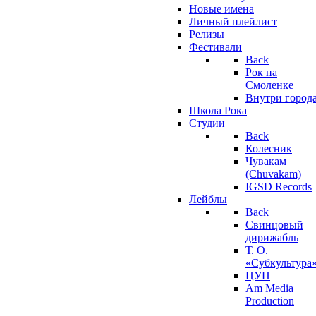
Новые имена
Личный плейлист
Релизы
Фестивали
Back
Рок на
Смоленке
Внутри город
Школа Рока
Студии
Back
Колесник
Чувакам
(Chuvakam)
IGSD Records
Лейблы
Back
Свинцовый
дирижабль
Т. О.
«Субкультура
ЦУП
Am Media
Production