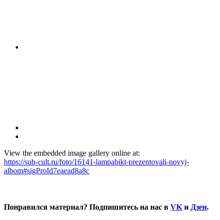
View the embedded image gallery online at:
https://sub-cult.ru/foto/16141-lampabikt-prezentovali-novyj-
albom#sigProId7eaead8a8c
Понравился материал? Подпишитесь на нас в
VK
и
Дзен
.