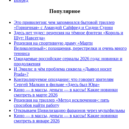
Вперед
Популярное
Это привилегия: чем запомнился бытовой триллер
«Горничная» с Амандой Сайфред и Сидни Суини
Здесь нет чудес: рецензия на тёмное фэнтези «Король и
Шут: Навсегда»
Рецензия на спортивную драму «Марти
Великолепный»: похищения, перестрелки и очень много
тенниса
Ожидаемые российские сериалы 2026 года: новинки и
продолжения
И Эмили: в чём проблема сиквела «Дьявол носит
Prada»?
Контролируемое опоздание: что говорит зрителям
Сергей Малкин в фильме «Здесь был Юра»
Кино — в массы, деньги — в кассы! Какие новинки
смотреть в марте 2026
Рецензия на триллер «Метод исключения»: пять
способов найти работу
Открываем Цивилизацию фараонов через мультфильмы
Кино — в массы, деньги — в кассы! Какие новинки
смотреть в январе 2026