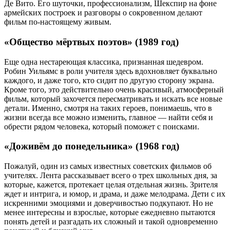
Де Вито. Его шуточки, профессионализм, Шекспир на фоне
армейских построек и разговоры о сокровенном делают
фильм по-настоящему живым.
«Общество мёртвых поэтов» (1989 год)
Еще одна нестареющая классика, признанная шедевром.
Робин Уильямс в роли учителя здесь вдохновляет буквально
каждого, и даже того, кто сидит по другую сторону экрана.
Кроме того, это действительно очень красивый, атмосферный
фильм, который захочется пересматривать и искать все новые
детали. Именно, смотря на таких героев, понимаешь, что в
жизни всегда все можно изменить, главное — найти себя и
обрести рядом человека, который поможет с поисками.
«Доживём до понедельника» (1968 год)
Пожалуй, один из самых известных советских фильмов об
учителях. Лента рассказывает всего о трех школьных дня, за
которые, кажется, протекает целая отдельная жизнь. Зрителя
ждет и интрига, и юмор, и драма, и даже мелодрама. Дети с их
искренними эмоциями и доверчивостью подкупают. Но не
менее интересны и взрослые, которые ежедневно пытаются
понять детей и разгадать их сложный и такой одновременно