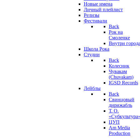
Новые имена
Личный плейлист
Релизы
Фестивали
Back
Рок на
Смоленке
Внутри город
Школа Рока
Студии
Back
Колесник
Чувакам
(Chuvakam)
IGSD Records
Лейблы
Back
Свинцовый
дирижабль
Т. О.
«Субкультура
ЦУП
Am Media
Production