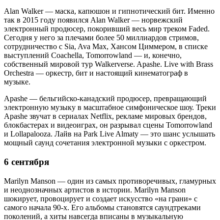
Alan Walker — маска, капюшон и гипнотический бит. Именно
так в 2015 году появился Alan Walker — норвежский
электронный продюсер, покоривший весь мир треком Faded.
Сегодня у него за плечами более 50 миллиардов стримов,
сотрудничество с Sia, Ava Max, Хансом Циммером, в списке
выступлений Coachella, Tomorrowland — и, конечно,
собственный мировой тур Walkerverse. Apashe. Live with Brass
Orchestra — оркестр, бит и настоящий кинематограф в
музыке.
Apashe — бельгийско-канадский продюсер, превращающий
электронную музыку в масштабное симфоническое шоу. Треки
Apashe звучат в сериалах Netflix, рекламе мировых брендов,
блокбастерах и видеоиграх, он разрывал сцены Tomorrowland
и Lollapalooza. Лайв на Park Live Almaty — это шанс услышать
мощный саунд сочетания электронной музыки с оркестром.
6 сентября
Marilyn Manson — один из самых противоречивых, гламурных
и неоднозначных артистов в истории. Marilyn Manson
шокирует, провоцирует и создает искусство «на грани» с
самого начала 90-х. Его альбомы становятся саундтреками
поколений, а хиты навсегда вписаны в музыкальную