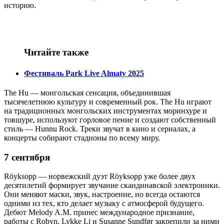
историю.
Читайте также
Фестиваль Park Live Almaty 2025
The Hu — монгольская сенсация, объединившая
тысячелетнюю культуру и современный рок. The Hu играют
на традиционных монгольских инструментах моринхуре и
товшуре, используют горловое пение и создают собственный
стиль — Hunnu Rock. Треки звучат в кино и сериалах, а
концерты собирают стадионы по всему миру.
7 сентября
Röyksopp — норвежский дуэт Röyksopp уже более двух
десятилетий формирует звучание скандинавской электроники.
Они меняют маски, звук, настроение, но всегда остаются
одними из тех, кто делает музыку с атмосферой будущего.
Дебют Melody A.M. принес международное признание,
работы с Robyn, Lykke Li и Susanne Sundfør закрепили за ними