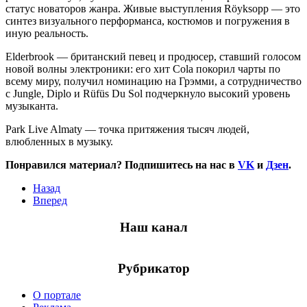
статус новаторов жанра. Живые выступления Röyksopp — это
синтез визуального перформанса, костюмов и погружения в
иную реальность.
Elderbrook — британский певец и продюсер, ставший голосом
новой волны электроники: его хит Cola покорил чарты по
всему миру, получил номинацию на Грэмми, а сотрудничество
с Jungle, Diplo и Rüfüs Du Sol подчеркнуло высокий уровень
музыканта.
Park Live Almaty — точка притяжения тысяч людей,
влюбленных в музыку.
Понравился материал? Подпишитесь на нас в
VK
и
Дзен
.
Назад
Вперед
Наш канал
Рубрикатор
О портале