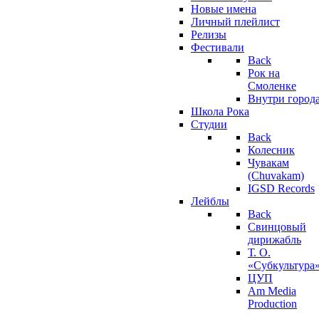
Новые имена
Личный плейлист
Релизы
Фестивали
Back
Рок на
Смоленке
Внутри город
Школа Рока
Студии
Back
Колесник
Чувакам
(Chuvakam)
IGSD Records
Лейблы
Back
Свинцовый
дирижабль
Т. О.
«Субкультура
ЦУП
Am Media
Production