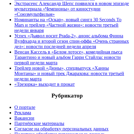
Экстрасенс Александр Шепс появился в новом эпизоде
мультсериала «Чемпионы» от киностудии
«Союзмультфильм»
Номинанты на «Оскар», новый сингл 30 Seconds To
Mars и трейлер «Частной жизни»: новости третьей
недели января
Успех «Дьявол носит Prada-2», анонс альбома Финна
Вулфхарда и второй сезон спин-оффа «Очень странных
дел»: новости последней недели апреля
Венсан Кассель в «Белом лотосе», комедийная пьеса
Тарантино и новый альбом Гарри Стайлза: новости
первой недели марта
Трейлер новой «Дюны», спецвыпуск «Ханны
Монтаны» и новый трек Джарахова: новости третьей
недели марта
«Трезорка» выходит в прокат
Рубрикатор
О портале
Реклама
Вакансии
Партнёрские материалы
Согласие на обработку персональных данных