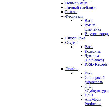
Новые имена
Личный плейлист
Релизы
Фестивали
Back
Рок на
Смоленке
Внутри город
Школа Рока
Студии
Back
Колесник
Чувакам
(Chuvakam)
IGSD Records
Лейблы
Back
Свинцовый
дирижабль
Т. О.
«Субкультура
ЦУП
Am Media
Production