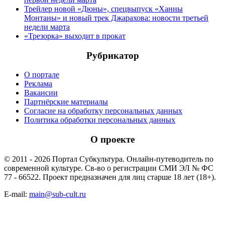
Трейлер новой «Дюны», спецвыпуск «Ханны
Монтаны» и новый трек Джарахова: новости третьей
недели марта
«Трезорка» выходит в прокат
Рубрикатор
О портале
Реклама
Вакансии
Партнёрские материалы
Согласие на обработку персональных данных
Политика обработки персональных данных
О проекте
© 2011 - 2026 Портал Субкультура. Онлайн-путеводитель по
современной культуре. Св-во о регистрации СМИ ЭЛ № ФС
77 - 66522. Проект предназначен для лиц старше 18 лет (18+).
E-mail:
main@sub-cult.ru