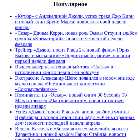
Популярное
«Кутюр» с Анджелиной Джоли, успех трека Джо Кири
и новый клип Бруно Марса: новости второй недели
января
«Сезар» Джима Керри, новая роль Эммы Стоун и альбом
группы «Крематорий»: новости четвёртой недели
февраля
Трейлер «Дьявол носит Prada 2», новый фильм Юрия
Быкова и московские «Подписные издания»: новости
первой недели февраля
Вышел кавер на легендарный трек «Слёзы» в
исполнении юного певца Leo Solovyev
Экстрасенс Александр Шепс появился в новом эпизоде
мультсериала «Чемпионы» от киностудии
«Союзмультфильм»
Номинанты на «Оскар», новый сингл 30 Seconds To
Mars и трейлер «Частной жизни»: новости третьей
недели января
Успех «Дьявол носит Prada-2», анонс альбома Финна
Вулфхарда и второй сезон спин-оффа «Очень странных
дел»: новости последней недели апреля
Венсан Кассель в «Белом лотосе», комедийная пьеса
Тарантино и новый альбом Гарри Стайлза: новости
первой недели марта