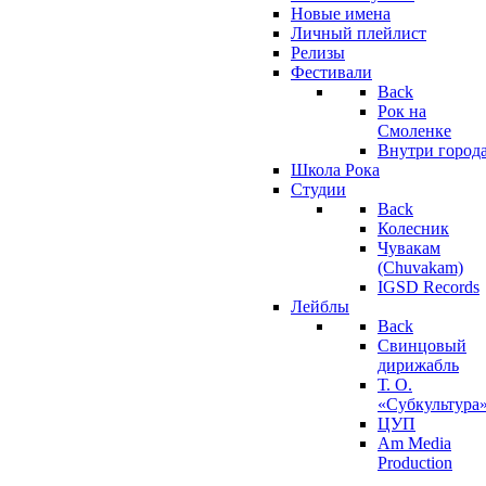
Новые имена
Личный плейлист
Релизы
Фестивали
Back
Рок на
Смоленке
Внутри город
Школа Рока
Студии
Back
Колесник
Чувакам
(Chuvakam)
IGSD Records
Лейблы
Back
Свинцовый
дирижабль
Т. О.
«Субкультура
ЦУП
Am Media
Production