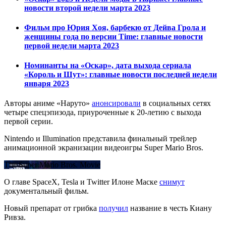
новости второй недели марта 2023
Фильм про Юрия Хоя, барбекю от Дейва Грола и
женщины года по версии Time: главные новости
первой недели марта 2023
Номинанты на «Оскар», дата выхода сериала
«Король и Шут»: главные новости последней недели
января 2023
Авторы аниме «Наруто»
анонсировали
в социальных сетях
четыре спецэпизода, приуроченные к 20-летию с выхода
первой серии.
Nintendo и Illumination представила финальный трейлер
анимационной экранизации видеоигры Super Mario Bros.
The Super Mario Bros. Movie
О главе SpaceX, Tesla и Twitter Илоне Маске
снимут
документальный фильм.
Новый препарат от грибка
получил
название в честь Киану
Ривза.