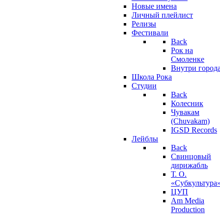
Новые имена
Личный плейлист
Релизы
Фестивали
Back
Рок на
Смоленке
Внутри город
Школа Рока
Студии
Back
Колесник
Чувакам
(Chuvakam)
IGSD Records
Лейблы
Back
Свинцовый
дирижабль
Т. О.
«Субкультура
ЦУП
Am Media
Production