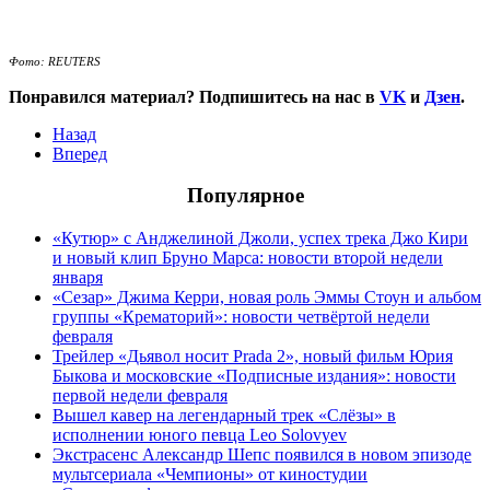
Фото: REUTERS
Понравился материал? Подпишитесь на нас в
VK
и
Дзен
.
Назад
Вперед
Популярное
«Кутюр» с Анджелиной Джоли, успех трека Джо Кири
и новый клип Бруно Марса: новости второй недели
января
«Сезар» Джима Керри, новая роль Эммы Стоун и альбом
группы «Крематорий»: новости четвёртой недели
февраля
Трейлер «Дьявол носит Prada 2», новый фильм Юрия
Быкова и московские «Подписные издания»: новости
первой недели февраля
Вышел кавер на легендарный трек «Слёзы» в
исполнении юного певца Leo Solovyev
Экстрасенс Александр Шепс появился в новом эпизоде
мультсериала «Чемпионы» от киностудии