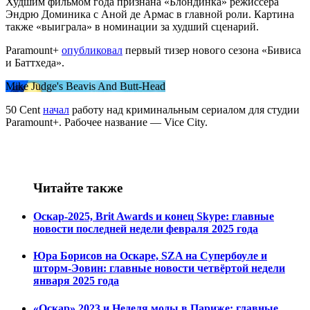
Худшим фильмом года признана «Блондинка» режиссёра
Эндрю Доминика с Аной де Армас в главной роли. Картина
также «выиграла» в номинации за худший сценарий.
Paramount+
опубликовал
первый тизер нового сезона «Бивиса
и Баттхеда».
Mike Judge's Beavis And Butt-Head
50 Сent
начал
работу над криминальным сериалом для студии
Paramount+. Рабочее название — Vice City.
Читайте также
Оскар-2025, Brit Awards и конец Skype: главные
новости последней недели февраля 2025 года
Юра Борисов на Оскаре, SZA на Супербоуле и
шторм-Эовин: главные новости четвёртой недели
января 2025 года
«Оскар» 2023 и Неделя моды в Париже: главные