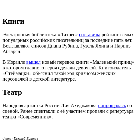
Книги
Электронная библиотека «Литрес»
составила
рейтинг самых
популярных российских писательниц за последние пять лет.
Возглавляют список Диана Рубина, Гузель Яхина и Наринэ
Абгарян.
В Израиле
вышел
новый перевод книги «Маленький принц»,
в котором главного героя сделали девочкой. Книгоиздатель
«Стеймацки» объяснил такой ход кризисом женских
персонажей в детской литературе.
Театр
Народная артистка России Лия Ахеджакова
попрощалась
со
сценой. Ранее спектакли с её участием пропали с репертуара
театра «Современник».
Фото: Евгений Биатов