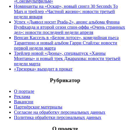
«Союзмультфильм»
Номинанты на «Оскар», новый сингл 30 Seconds To
Mars и трейлер «Частной жизни»: новости третьей
недели января
Успех «Дьявол носит Prada-2», анонс альбома Финна
Вулфхарда и второй сезон спин-оффа «Очень странных
дел»: новости последней недели апреля
Венсан Кассель в «Белом лотосе», комедийная пьеса
Тарантино и новый альбом Гарри Стайлза: новости
первой недели марта
Трейлер новой «Дюны», спецвыпуск «Ханны
Монтаны» и новый трек Джарахова: новости третьей
недели марта
«Трезорка» выходит в прокат
Рубрикатор
О портале
Реклама
Вакансии
Партнёрские материалы
Согласие на обработку персональных данных
Политика обработки персональных данных
О проекте