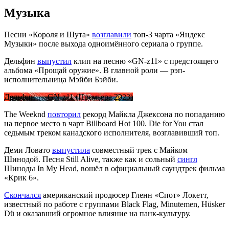
Музыка
Песни «Короля и Шута»
возглавили
топ-3 чарта «Яндекс
Музыки» после выхода одноимённого сериала о группе.
Дельфин
выпустил
клип на песню «GN-z11» с предстоящего
альбома «Прощай оружие». В главной роли — рэп-
исполнительница Мэйби Бэйби.
Дельфин — GN-z11 (Премьера 2023)
The Weeknd
повторил
рекорд Майкла Джексона по попаданию
на первое место в чарт Billboard Hot 100. Die for You стал
седьмым треком канадского исполнителя, возглавивший топ.
Деми Ловато
выпустила
совместный трек с Майком
Шинодой. Песня Still Alive, также как и сольный
сингл
Шиноды In My Head, вошёл в официальный саундтрек фильма
«Крик 6».
Скончался
американский продюсер Гленн «Спот» Локетт,
известный по работе с группами Black Flag, Minutemen, Hüsker
Dü и оказавший огромное влияние на панк-культуру.