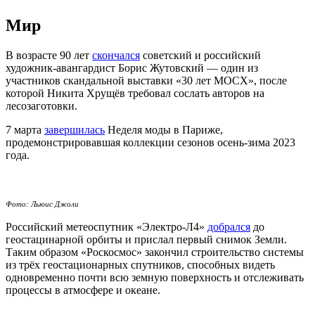
Мир
В возрасте 90 лет
скончался
советский и российский
художник-авангардист Борис Жутовский — один из
участников скандальной выставки «30 лет МОСХ», после
которой Никита Хрущёв требовал сослать авторов на
лесозаготовки.
7 марта
завершилась
Неделя моды в Париже,
продемонстрировавшая коллекции сезонов осень-зима 2023
года.
Фото: Льюис Джоли
Российский метеоспутник «Электро-Л4»
добрался
до
геостацинарной орбиты и прислал первый снимок Земли.
Таким образом «Роскосмос» закончил строительство системы
из трёх геостационарных спутников, способных видеть
одновременно почти всю земную поверхность и отслеживать
процессы в атмосфере и океане.