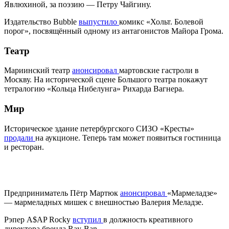
Явлюхиной, за поэзию — Петру Чайгину.
Издательство Bubble
выпустило
комикс «Хольт. Болевой
порог», посвящённый одному из антагонистов Майора Грома.
Театр
Мариинский театр
анонсировал
мартовские гастроли в
Москву. На исторической сцене Большого театра покажут
тетралогию «Кольца Нибелунга» Рихарда Вагнера.
Мир
Историческое здание петербургского СИЗО «Кресты»
продали
на аукционе. Теперь там может появиться гостиница
и ресторан.
Предприниматель Пётр Мартюк
анонсировал
«Мармеладзе»
— мармеладных мишек с внешностью Валерия Меладзе.
Рэпер A$AP Rocky
вступил
в должность креативного
директора бренда Ray-Ban.