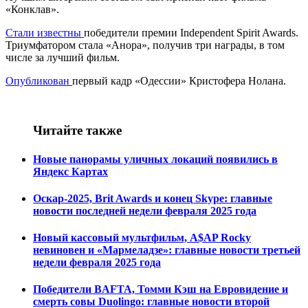
«Конклав».
Стали известны
победители премии Independent Spirit Awards.
Триумфатором стала «Анора», получив три награды, в том
числе за лучший фильм.
Опубликован
первый кадр «Одессии» Кристофера Нолана.
Читайте также
Новые панорамы уличных локаций появились в
Яндекс Картах
Оскар-2025, Brit Awards и конец Skype: главные
новости последней недели февраля 2025 года
Новый кассовый мультфильм, A$AP Rocky
невиновен и «Мармеладзе»: главные новости третьей
недели февраля 2025 года
Победители BAFTA, Томми Кэш на Евровидение и
смерть совы Duolingo: главные новости второй