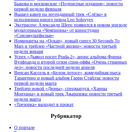
Быкова и московские «Подписные издания»: новости
первой недели февраля
Вышел кавер на легендарный трек «Слёзы» в
исполнении юного певца Leo Solovyev
Экстрасенс Александр Шепс появился в новом эпизоде
мультсериала «Чемпионы» от киностудии
«Союзмультфильм»
Номинанты на «Оскар», новый сингл 30 Seconds To
Mars и трейлер «Частной жизни»: новости третьей
недели января
Успех «Дьявол носит Prada-2», анонс альбома Финна
Вулфхарда и второй сезон спин-оффа «Очень странных
дел»: новости последней недели апреля
Венсан Кассель в «Белом лотосе», комедийная пьеса
Тарантино и новый альбом Гарри Стайлза: новости
первой недели марта
Трейлер новой «Дюны», спецвыпуск «Ханны
Монтаны» и новый трек Джарахова: новости третьей
недели марта
«Трезорка» выходит в прокат
Рубрикатор
О портале