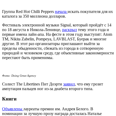
Группа Red Hot Chilli Peppers
начала
искать покупателя для их
каталога за 350 миллиона долларов.
Фестиваль электронной музыки Signal, который пройдёт с 14
по 18 августа в Никола-Ленивце,
раскрыл
тему этого года и
первые имена лайн-апа. На фесте в этом году выступят: Atom
TM, Nikita Zabelin, Pompeya, LAVBLAST, Буерак и многие
другие. В этот раз организаторы приглашают выйти за
пределы обыденности, сбежать из города в сотворенную
природой и человеком среду, где объективные закономерности
перестают быть применимы.
Фото: Doing Great Agency
Солист The Libertines Пит Доэрти
заявил
, что ему грозит
ампутация пальцев ног из-за диабета второго типа.
Книги
Объявлены
лауреаты премии им. Андрея Белого. В
номинации за лучшую прозу награда досталась Наталье