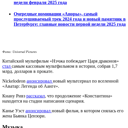
недели февраля 2025 года
Очередные номинации «Аноры», самый
прослушиваемый трек 2024 года и новый памятник в
Петербурге: главные новости первой недели 2025 года
Фото: Universal Pictures
Китайский мультфильм «Нэчжа побеждает Царя драконов»
стал
самым кассовым мультфильмом в истории, собрав 1,7
млрд. долларов в прокате.
Nickelodeon
анонсировал
новый мультсериал по вселенной
«Аватар: Легенда об Аанге».
Киану Ривз
рассказал
, что продолжение «Константина»
находится на стадии написания сценария.
Канье Уэст
анонсировал
новый фильм, в котором снялась его
жена Бьянка Цензори.
Музыка