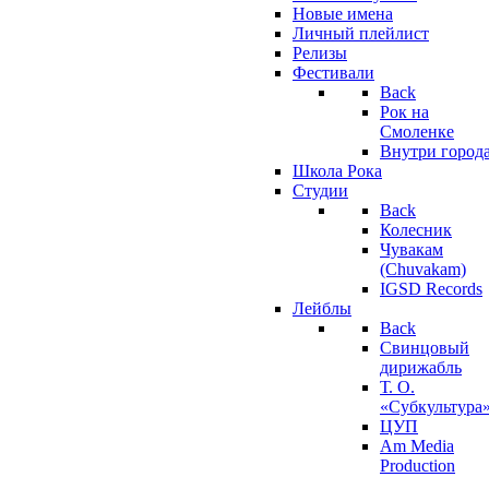
Новые имена
Личный плейлист
Релизы
Фестивали
Back
Рок на
Смоленке
Внутри город
Школа Рока
Студии
Back
Колесник
Чувакам
(Chuvakam)
IGSD Records
Лейблы
Back
Свинцовый
дирижабль
Т. О.
«Субкультура
ЦУП
Am Media
Production