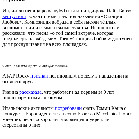
Инди-поп певица polnaluybvi и титан инди-рока Найк Борзов
выпустили
романтичный трек под названием «Станция
Любовь». Композиция вобрала в себя тысячи тёплых
воспоминаний и самые нежные чувства. Исполнители
рассказали, что песня «о той самой встрече, которая
предначертана звёздами». Трек «Станция Любовь» доступен
для прослушивания на всех площадках.
Фото: обложка трека «Станция Любовь»
A$AP Rocky
признан
невиновным по делу в нападении на
бывшего друга.
Рианна
рассказала
, что работает над первым за 9 лет
полноформатным альбомом.
Итальянские активисты
потребовали
снять Томми Кэша с
конкурса «Евровидение» за песню Espresso Macchiato. По их
мнению, песня оскорбляет итальянцев и укрепляет
стереотипы о них.