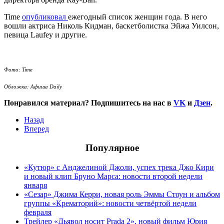
Time
опубликовал
ежегодный список женщин года. В него
вошли актриса Николь Кидман, баскетболистка Эйжа Уилсон,
певица Laufey и другие.
Фото: Time
Обложка: Афиша Daily
Понравился материал? Подпишитесь на нас в
VK
и
Дзен
.
Назад
Вперед
Популярное
«Кутюр» с Анджелиной Джоли, успех трека Джо Кири
и новый клип Бруно Марса: новости второй недели
января
«Сезар» Джима Керри, новая роль Эммы Стоун и альбом
группы «Крематорий»: новости четвёртой недели
февраля
Трейлер «Дьявол носит Prada 2», новый фильм Юрия