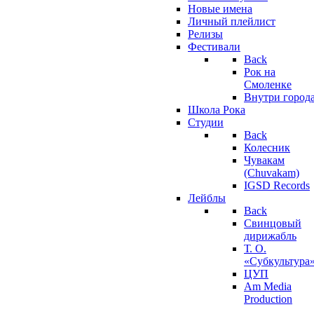
Новые имена
Личный плейлист
Релизы
Фестивали
Back
Рок на
Смоленке
Внутри город
Школа Рока
Студии
Back
Колесник
Чувакам
(Chuvakam)
IGSD Records
Лейблы
Back
Свинцовый
дирижабль
Т. О.
«Субкультура
ЦУП
Am Media
Production