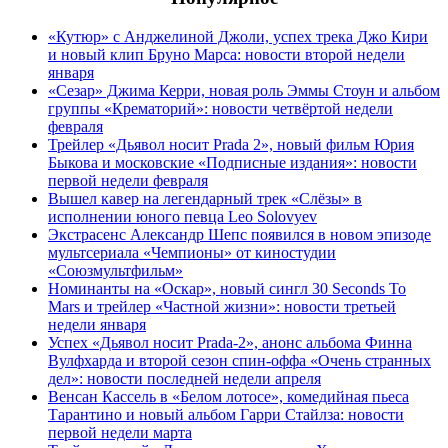
«Кутюр» с Анджелиной Джоли, успех трека Джо Кири
и новый клип Бруно Марса: новости второй недели
января
«Сезар» Джима Керри, новая роль Эммы Стоун и альбом
группы «Крематорий»: новости четвёртой недели
февраля
Трейлер «Дьявол носит Prada 2», новый фильм Юрия
Быкова и московские «Подписные издания»: новости
первой недели февраля
Вышел кавер на легендарный трек «Слёзы» в
исполнении юного певца Leo Solovyev
Экстрасенс Александр Шепс появился в новом эпизоде
мультсериала «Чемпионы» от киностудии
«Союзмультфильм»
Номинанты на «Оскар», новый сингл 30 Seconds To
Mars и трейлер «Частной жизни»: новости третьей
недели января
Успех «Дьявол носит Prada-2», анонс альбома Финна
Вулфхарда и второй сезон спин-оффа «Очень странных
дел»: новости последней недели апреля
Венсан Кассель в «Белом лотосе», комедийная пьеса
Тарантино и новый альбом Гарри Стайлза: новости
первой недели марта