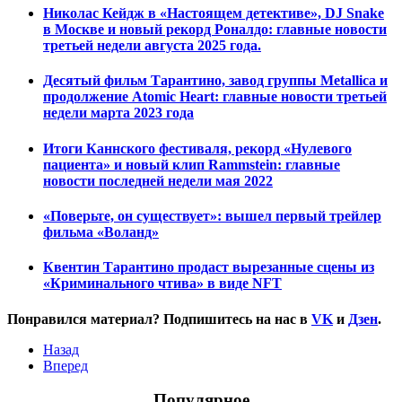
Николас Кейдж в «Настоящем детективе», DJ Snake
в Москве и новый рекорд Роналдо: главные новости
третьей недели августа 2025 года.
Десятый фильм Тарантино, завод группы Metallica и
продолжение Atomic Heart: главные новости третьей
недели марта 2023 года
Итоги Каннского фестиваля, рекорд «Нулевого
пациента» и новый клип Rammstein: главные
новости последней недели мая 2022
«Поверьте, он существует»: вышел первый трейлер
фильма «Воланд»
Квентин Тарантино продаст вырезанные сцены из
«Криминального чтива» в виде NFT
Понравился материал? Подпишитесь на нас в
VK
и
Дзен
.
Назад
Вперед
Популярное