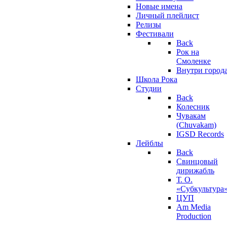
Новые имена
Личный плейлист
Релизы
Фестивали
Back
Рок на
Смоленке
Внутри город
Школа Рока
Студии
Back
Колесник
Чувакам
(Chuvakam)
IGSD Records
Лейблы
Back
Свинцовый
дирижабль
Т. О.
«Субкультура
ЦУП
Am Media
Production