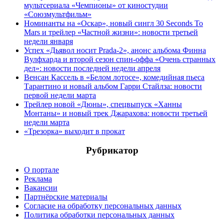
мультсериала «Чемпионы» от киностудии
«Союзмультфильм»
Номинанты на «Оскар», новый сингл 30 Seconds To
Mars и трейлер «Частной жизни»: новости третьей
недели января
Успех «Дьявол носит Prada-2», анонс альбома Финна
Вулфхарда и второй сезон спин-оффа «Очень странных
дел»: новости последней недели апреля
Венсан Кассель в «Белом лотосе», комедийная пьеса
Тарантино и новый альбом Гарри Стайлза: новости
первой недели марта
Трейлер новой «Дюны», спецвыпуск «Ханны
Монтаны» и новый трек Джарахова: новости третьей
недели марта
«Трезорка» выходит в прокат
Рубрикатор
О портале
Реклама
Вакансии
Партнёрские материалы
Согласие на обработку персональных данных
Политика обработки персональных данных