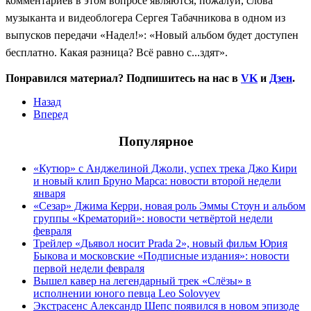
комментариев в этом вопросе являются, пожалуй, слова
музыканта и видеоблогера Сергея Табачникова в одном из
выпусков передачи
«
Надел!
»
:
«
Новый альбом будет доступен
бесплатно. Какая разница? Всё равно с...здят
».
Понравился материал? Подпишитесь на нас в
VK
и
Дзен
.
Назад
Вперед
Популярное
«Кутюр» с Анджелиной Джоли, успех трека Джо Кири
и новый клип Бруно Марса: новости второй недели
января
«Сезар» Джима Керри, новая роль Эммы Стоун и альбом
группы «Крематорий»: новости четвёртой недели
февраля
Трейлер «Дьявол носит Prada 2», новый фильм Юрия
Быкова и московские «Подписные издания»: новости
первой недели февраля
Вышел кавер на легендарный трек «Слёзы» в
исполнении юного певца Leo Solovyev
Экстрасенс Александр Шепс появился в новом эпизоде