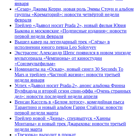
января
«Сезар» Джима Керри, новая роль Эммы Стоун и альбом
группы «Крематорий»: новости четвёртой недели
февраля
Трейлер «Дьявол носит Prada 2», новый фильм Юрия
Быкова и московские «Подписные издания»: новости
первой недели февраля
Вышел кавер на легендарный трек «Слёзы» в
исполнении юного певца Leo Solovyev
Экстрасенс Александр Шепс появился в новом эпизоде
мультсериала «Чемпионы» от киностудии
«Союзмультфильм»
Номинанты на «Оскар», новый сингл 30 Seconds To
Mars и трейлер «Частной жизни»: новости третьей
недели января
Успех «Дьявол носит Prada-2», анонс альбома Финна
Вулфхарда и второй сезон спин-оффа «Очень странных
дел»: новости последней недели апреля
Венсан Кассель в «Белом лотосе», комедийная пьеса
Тарантино и новый альбом Гарри Стайлза: новости
первой недели марта
Трейлер новой «Дюны», спецвыпуск «Ханны
Монтаны» и новый трек Джарахова: новости третьей
недели марта
«Трезорка» выходит в прокат