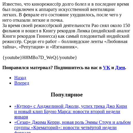
Известно, что кинорежиссёр долго болел и в последнее время
был подключен к аппарату искусственной вентиляции
легких. В феврале его состояние ухудшилось, после чего у
него отказали легкие и почка.
За время своей режиссёрской деятельности Рао снял около 150
фильмов и вошел в Книгу рекордов Лимка (индийcкий аналог
Книги рекордов Гиннесса) как самый плодовитый индийский
режиссёр. Среди его работ – болливудские ленты «Любовная
тайна», «Репутация» и «Изгнанник».
{youtube}H8MBo7D_WeQ{/youtube}
Понравился материал? Подпишитесь на нас в
VK
и
Дзен
.
Назад
Вперед
Популярное
«Кутюр» с Анджелиной Джоли, успех трека Джо Кири
и новый клип Бруно Марса: новости второй недели
января
«Сезар» Джима Керри, новая роль Эммы Стоун и альбом
группы «Крематорий»: новости четвёртой недели
февраля