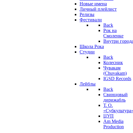
Новые имена
Личный плейлист
Релизы
Фестивали
Back
Рок на
Смоленке
Внутри город
Школа Рока
Студии
Back
Колесник
Чувакам
(Chuvakam)
IGSD Records
Лейблы
Back
Свинцовый
дирижабль
Т. О.
«Субкультура
ЦУП
Am Media
Production