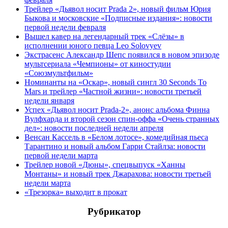
Трейлер «Дьявол носит Prada 2», новый фильм Юрия
Быкова и московские «Подписные издания»: новости
первой недели февраля
Вышел кавер на легендарный трек «Слёзы» в
исполнении юного певца Leo Solovyev
Экстрасенс Александр Шепс появился в новом эпизоде
мультсериала «Чемпионы» от киностудии
«Союзмультфильм»
Номинанты на «Оскар», новый сингл 30 Seconds To
Mars и трейлер «Частной жизни»: новости третьей
недели января
Успех «Дьявол носит Prada-2», анонс альбома Финна
Вулфхарда и второй сезон спин-оффа «Очень странных
дел»: новости последней недели апреля
Венсан Кассель в «Белом лотосе», комедийная пьеса
Тарантино и новый альбом Гарри Стайлза: новости
первой недели марта
Трейлер новой «Дюны», спецвыпуск «Ханны
Монтаны» и новый трек Джарахова: новости третьей
недели марта
«Трезорка» выходит в прокат
Рубрикатор