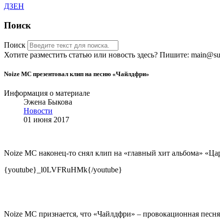
ДЗЕН
Поиск
Поиск
Хотите разместить статью или новость здесь? Пишите: main@sub
Noize MC презентовал клип на песню «Чайлдфри»
Информация о материале
Эжена Быкова
Новости
01 июня 2017
Noize MC наконец-то снял клип на «главный хит альбома» «Ца
{youtube}_l0LVFRuHMk{/youtube}
Noize MC признается, что «Чайлдфри» – провокационная песня,