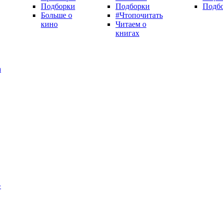
Подборки
Подборки
Подб
Больше о
#Чтопочитать
кино
Читаем о
книгах
а
»