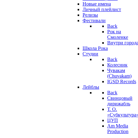
Новые имена
Личный плейлист
Релизы
Фестивали
Back
Рок на
Смоленке
Внутри город
Школа Рока
Студии
Back
Колесник
Чувакам
(Chuvakam)
IGSD Records
Лейблы
Back
Свинцовый
дирижабль
Т. О.
«Субкультура
ЦУП
Am Media
Production