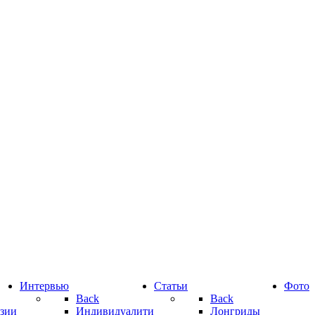
Интервью
Статьи
Фото
Back
Back
зии
Индивидуалити
Лонгриды