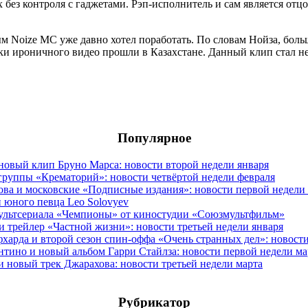
х без контроля с гаджетами. Рэп-исполнитель и сам является отц
 Noize MC уже давно хотел поработать. По словам Нойза, больш
емки ироничного видео прошли в Казахстане. Данный клип стал н
Популярное
овый клип Бруно Марса: новости второй недели января
группы «Крематорий»: новости четвёртой недели февраля
ова и московские «Подписные издания»: новости первой недели
 юного певца Leo Solovyev
мультсериала «Чемпионы» от киностудии «Союзмультфильм»
и трейлер «Частной жизни»: новости третьей недели января
фхарда и второй сезон спин-оффа «Очень странных дел»: новост
антино и новый альбом Гарри Стайлза: новости первой недели ма
новый трек Джарахова: новости третьей недели марта
Рубрикатор