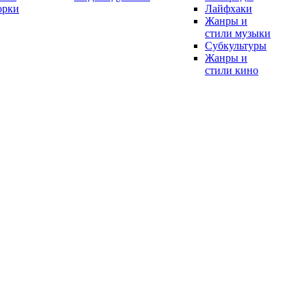
орки
Лайфхаки
Жанры и
стили музыки
Субкультуры
Жанры и
стили кино