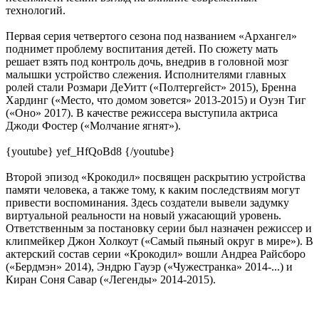
технологий.
Первая серия четвертого сезона под названием «Архангел»
поднимет проблему воспитания детей. По сюжету мать
решает взять под контроль дочь, внедрив в головной мозг
малышки устройство слежения. Исполнителями главных
ролей стали Розмари ДеУитт («Полтергейст» 2015), Бренна
Хардинг («Место, что домом зовется» 2013-2015) и Оуэн Тиг
(«Оно» 2017). В качестве режиссера выступила актриса
Джоди Фостер («Молчание ягнят»).
{youtube} yef_HfQoBd8 {/youtube}
Второй эпизод «Крокодил» посвящен раскрытию устройства
памяти человека, а также тому, к каким последствиям могут
привести воспоминания. Здесь создатели вывели задумку
виртуальной реальности на новый ужасающий уровень.
Ответственным за постановку серии был назначен режиссер и
клипмейкер Джон Холкоут («Самый пьяный округ в мире»). В
актерский состав серии «Крокодил» вошли Андреа Райсборо
(«Бердмэн» 2014), Эндрю Гауэр («Чужестранка» 2014-...) и
Киран Соня Савар («Легенды» 2014-2015).