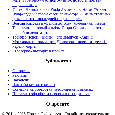
Mars и трейлер «Частной жизни»: новости третьей
недели января
Успех «Дьявол носит Prada-2», анонс альбома Финна
Вулфхарда и второй сезон спин-оффа «Очень странных
дел»: новости последней недели апреля
Венсан Кассель в «Белом лотосе», комедийная пьеса
Тарантино и новый альбом Гарри Стайлза: новости
первой недели марта
Трейлер новой «Дюны», спецвыпуск «Ханны
Монтаны» и новый трек Джарахова: новости третьей
недели марта
«Трезорка» выходит в прокат
Рубрикатор
О портале
Реклама
Вакансии
Партнёрские материалы
Согласие на обработку персональных данных
Политика обработки персональных данных
О проекте
© 2011 - 2026 Портал Субкультура. Онлайн-путеводитель по