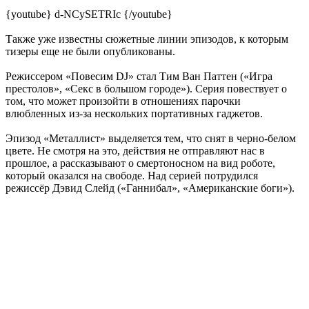
{youtube} d-NCySETRIc {/youtube}
Также уже известны сюжетные линии эпизодов, к которым
тизеры еще не были опубликованы.
Режиссером «Повесим DJ» стал Тим Ван Паттен («Игра
престолов», «Секс в большом городе»). Серия повествует о
том, что может произойти в отношениях парочки
влюбленных из-за нескольких портативных гаджетов.
Эпизод «Металлист» выделяется тем, что снят в черно-белом
цвете. Не смотря на это, действия не отправляют нас в
прошлое, а рассказывают о смертоносном на вид роботе,
который оказался на свободе. Над серией потрудился
режиссёр Дэвид Слейд («Ганнибал», «Американские боги»).