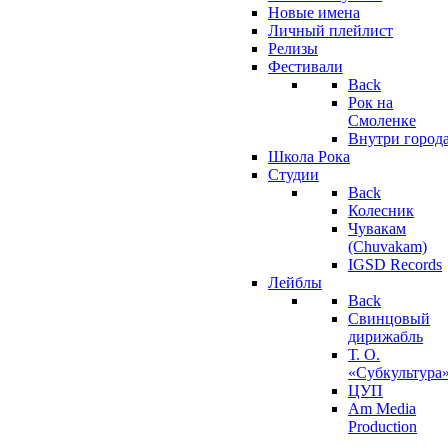
Новые имена
Личный плейлист
Релизы
Фестивали
Back
Рок на
Смоленке
Внутри город
Школа Рока
Студии
Back
Колесник
Чувакам
(Chuvakam)
IGSD Records
Лейблы
Back
Свинцовый
дирижабль
Т. О.
«Субкультура
ЦУП
Am Media
Production