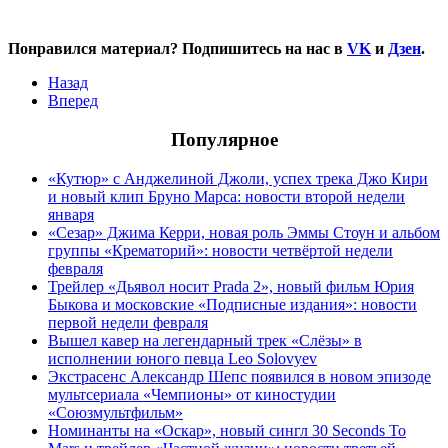
Понравился материал? Подпишитесь на нас в
VK
и
Дзен
.
Назад
Вперед
Популярное
«Кутюр» с Анджелиной Джоли, успех трека Джо Кири
и новый клип Бруно Марса: новости второй недели
января
«Сезар» Джима Керри, новая роль Эммы Стоун и альбом
группы «Крематорий»: новости четвёртой недели
февраля
Трейлер «Дьявол носит Prada 2», новый фильм Юрия
Быкова и московские «Подписные издания»: новости
первой недели февраля
Вышел кавер на легендарный трек «Слёзы» в
исполнении юного певца Leo Solovyev
Экстрасенс Александр Шепс появился в новом эпизоде
мультсериала «Чемпионы» от киностудии
«Союзмультфильм»
Номинанты на «Оскар», новый сингл 30 Seconds To