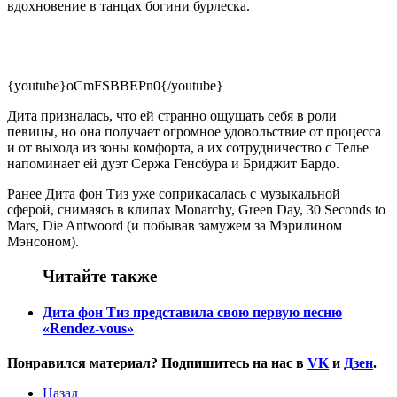
вдохновение в танцах богини бурлеска.
{youtube}oCmFSBBEPn0{/youtube}
Дита призналась, что ей странно ощущать себя в роли
певицы, но она получает огромное удовольствие от процесса
и от выхода из зоны комфорта, а их сотрудничество с Телье
напоминает ей дуэт Сержа Генсбура и Бриджит Бардо.
Ранее Дита фон Тиз уже соприкасалась с музыкальной
сферой, снимаясь в клипах Monarchy, Green Day, 30 Seconds to
Mars, Die Antwoord (и побывав замужем за Мэрилином
Мэнсоном).
Читайте также
Дита фон Тиз представила свою первую песню
«Rendez-vous»
Понравился материал? Подпишитесь на нас в
VK
и
Дзен
.
Назад