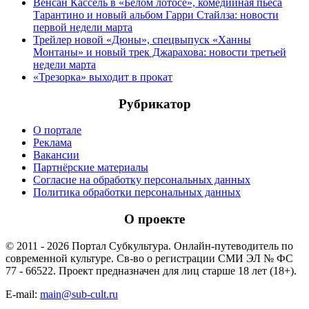
Венсан Кассель в «Белом лотосе», комедийная пьеса
Тарантино и новый альбом Гарри Стайлза: новости
первой недели марта
Трейлер новой «Дюны», спецвыпуск «Ханны
Монтаны» и новый трек Джарахова: новости третьей
недели марта
«Трезорка» выходит в прокат
Рубрикатор
О портале
Реклама
Вакансии
Партнёрские материалы
Согласие на обработку персональных данных
Политика обработки персональных данных
О проекте
© 2011 - 2026 Портал Субкультура. Онлайн-путеводитель по
современной культуре. Св-во о регистрации СМИ ЭЛ № ФС
77 - 66522. Проект предназначен для лиц старше 18 лет (18+).
E-mail:
main@sub-cult.ru