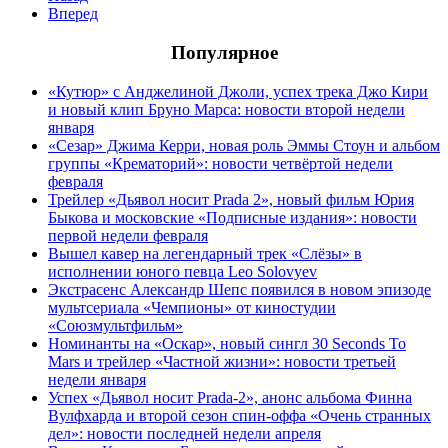
Вперед
Популярное
«Кутюр» с Анджелиной Джоли, успех трека Джо Кири
и новый клип Бруно Марса: новости второй недели
января
«Сезар» Джима Керри, новая роль Эммы Стоун и альбом
группы «Крематорий»: новости четвёртой недели
февраля
Трейлер «Дьявол носит Prada 2», новый фильм Юрия
Быкова и московские «Подписные издания»: новости
первой недели февраля
Вышел кавер на легендарный трек «Слёзы» в
исполнении юного певца Leo Solovyev
Экстрасенс Александр Шепс появился в новом эпизоде
мультсериала «Чемпионы» от киностудии
«Союзмультфильм»
Номинанты на «Оскар», новый сингл 30 Seconds To
Mars и трейлер «Частной жизни»: новости третьей
недели января
Успех «Дьявол носит Prada-2», анонс альбома Финна
Вулфхарда и второй сезон спин-оффа «Очень странных
дел»: новости последней недели апреля