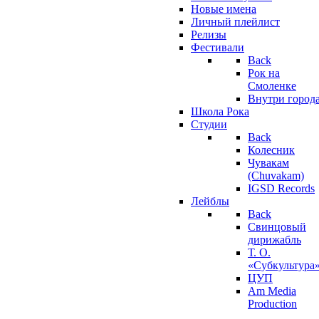
Новые имена
Личный плейлист
Релизы
Фестивали
Back
Рок на
Смоленке
Внутри город
Школа Рока
Студии
Back
Колесник
Чувакам
(Chuvakam)
IGSD Records
Лейблы
Back
Свинцовый
дирижабль
Т. О.
«Субкультура
ЦУП
Am Media
Production