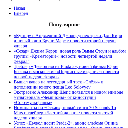
Назад
Вперед
Популярное
«Кутюр» с Анджелиной Джоли, успех трека Джо Кири
и новый клип Бруно Марса: новости второй недели
января
«Сезар» Джима Керри, новая роль Эммы Стоун и альбом
группы «Крематорий»: новости четвёртой недели
февраля
Трейлер «Дьявол носит Prada 2», новый фильм Юрия
Быкова и московские «Подписные издания»: новости
первой недели февраля
Вышел кавер на легендарный трек «Слёзы» в
исполнении юного певца Leo Solovyev
Экстрасенс Александр Шепс появился в новом эпизоде
мультсериала «Чемпионы» от киностудии
«Союзмультфильм»
Номинанты на «Оскар», новый сингл 30 Seconds To
Mars и трейлер «Частной жизни»: новости третьей
недели января
Успех «Дьявол носит Prada-2», анонс альбома Финна