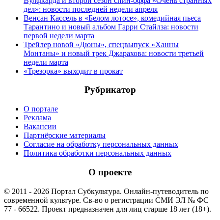
Вулфхарда и второй сезон спин-оффа «Очень странных
дел»: новости последней недели апреля
Венсан Кассель в «Белом лотосе», комедийная пьеса
Тарантино и новый альбом Гарри Стайлза: новости
первой недели марта
Трейлер новой «Дюны», спецвыпуск «Ханны
Монтаны» и новый трек Джарахова: новости третьей
недели марта
«Трезорка» выходит в прокат
Рубрикатор
О портале
Реклама
Вакансии
Партнёрские материалы
Согласие на обработку персональных данных
Политика обработки персональных данных
О проекте
© 2011 - 2026 Портал Субкультура. Онлайн-путеводитель по
современной культуре. Св-во о регистрации СМИ ЭЛ № ФС
77 - 66522. Проект предназначен для лиц старше 18 лет (18+).