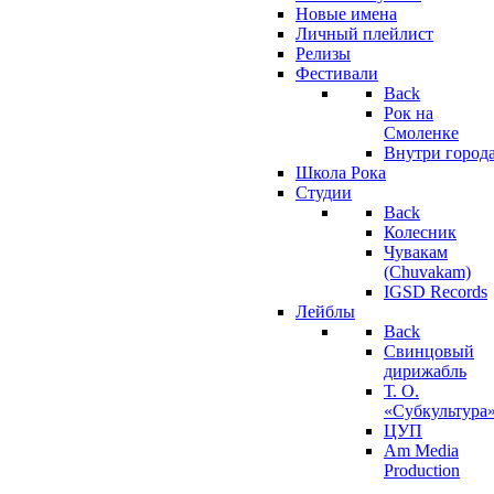
Новые имена
Личный плейлист
Релизы
Фестивали
Back
Рок на
Смоленке
Внутри город
Школа Рока
Студии
Back
Колесник
Чувакам
(Chuvakam)
IGSD Records
Лейблы
Back
Свинцовый
дирижабль
Т. О.
«Субкультура
ЦУП
Am Media
Production