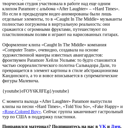
творческая студия участвовала в работе над еще одним
клипом Paramore с альбома «After Laughter» – «Hard Times».
Но если в предыдущем видео анимированы были лишь
отдельные элементы, то в «Caught In The Middle» музыканты
полностью погружены в виртуальную реальность: они
сражаются с огромными фруктами, путешествуют по
пластилиновым полям и играют на нарисованных гитарах.
Оформление клипа «Caught In The Middle» компания
«Computer Team», очевидно, создавала на основе
художественной манеры известных авангардистов:
фронтвумен Paramore Хейли Уильямс то будто становится
частью сюрреалистического полотна Сальвадора Дали, то
превращается в элемент картины в стиле абстракционизма
Кандинского, а то и вовсе вписывается в супрематические
фигуры Малевича.
{youtube}eFOY6KJlFEg{/youtube}
С момента выхода «After Laughter» Paramore выпустили
клипы на песни «Hard Times», «Told You So», «Fake Happy» и
«Rose-Colored Boy»
. Сейчас группа заканчивает гастрольный
тур по США в поддержку пластинки.
Понравился материал? Подпишитесь на нас в
VK
и
Дзен
.