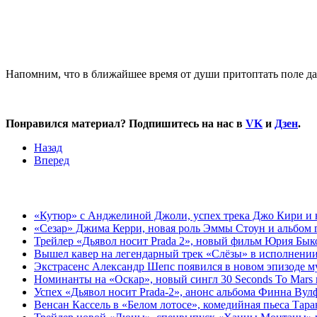
Напомним, что в ближайшее время от души притоптать поле да
Понравился материал? Подпишитесь на нас в
VK
и
Дзен
.
Назад
Вперед
«Кутюр» с Анджелиной Джоли, успех трека Джо Кири и н
«Сезар» Джима Керри, новая роль Эммы Стоун и альбом 
Трейлер «Дьявол носит Prada 2», новый фильм Юрия Бык
Вышел кавер на легендарный трек «Слёзы» в исполнении
Экстрасенс Александр Шепс появился в новом эпизоде 
Номинанты на «Оскар», новый сингл 30 Seconds To Mars 
Успех «Дьявол носит Prada-2», анонс альбома Финна Вул
Венсан Кассель в «Белом лотосе», комедийная пьеса Тар