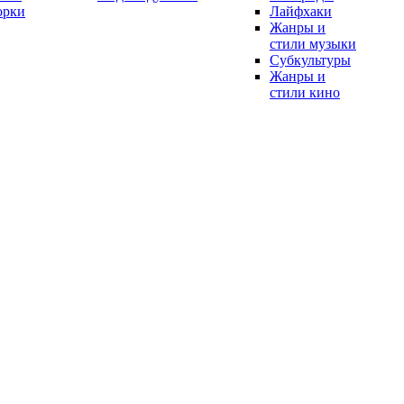
орки
Лайфхаки
Жанры и
стили музыки
Субкультуры
Жанры и
стили кино