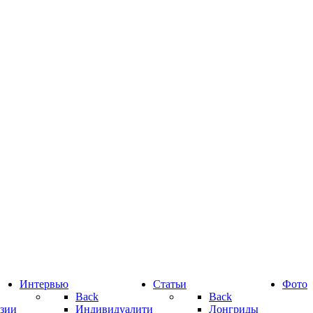
Интервью
Статьи
Фото
Back
Back
зии
Индивидуалити
Лонгриды