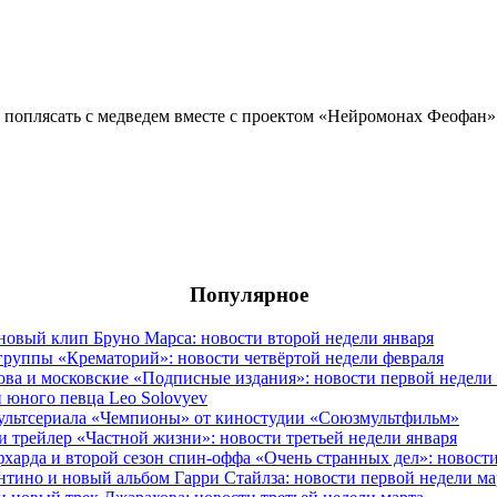
 поплясать с медведем вместе с проектом «Нейромонах Феофан» 
Популярное
овый клип Бруно Марса: новости второй недели января
группы «Крематорий»: новости четвёртой недели февраля
ова и московские «Подписные издания»: новости первой недели
 юного певца Leo Solovyev
мультсериала «Чемпионы» от киностудии «Союзмультфильм»
и трейлер «Частной жизни»: новости третьей недели января
фхарда и второй сезон спин-оффа «Очень странных дел»: новост
антино и новый альбом Гарри Стайлза: новости первой недели ма