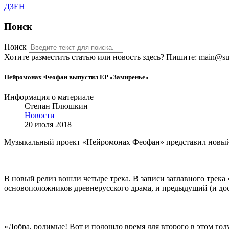
ДЗЕН
Поиск
Поиск
Хотите разместить статью или новость здесь? Пишите: main@sub
Нейромонах Феофан выпустил EP «Замиренье»
Информация о материале
Степан Плюшкин
Новости
20 июля 2018
Музыкальный проект «Нейромонах Феофан» представил новый
В новый релиз вошли четыре трека. В записи заглавного трека
основоположников древнерусского драма, и предыдущий (и до
«Добра, родимые! Вот и подошло время для второго в этом год