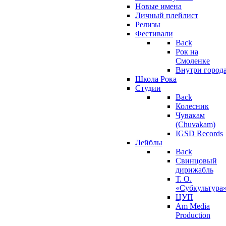
Новые имена
Личный плейлист
Релизы
Фестивали
Back
Рок на
Смоленке
Внутри город
Школа Рока
Студии
Back
Колесник
Чувакам
(Chuvakam)
IGSD Records
Лейблы
Back
Свинцовый
дирижабль
Т. О.
«Субкультура
ЦУП
Am Media
Production