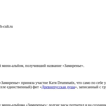
-cult.ru
 мини-альбом, получивший название «Замиренье».
 «Замиренье» приняла участие Катя Drummatix, что само по себе
селе единственный) фит «
Древнерусская душа
», записанный с г
у мини-альбома «Замиренье»: долгие часы потратил я на создан