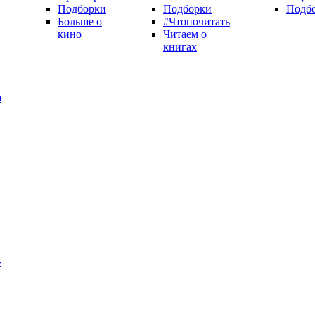
Подборки
Подборки
Подб
Больше о
#Чтопочитать
кино
Читаем о
книгах
а
»