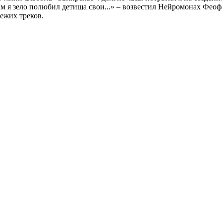
сам я зело полюбил детища свои...» – возвестил Нейромонах Фео
ежих треков.