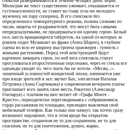
события разворачиваются в течение четырех дней. Борис
Мильграм же текст существенно ужимает, отказывается от
густонаселенности, не ставит во главу угла ни молодого
мужчину, ни пару соперниц. В его спектакле без
определенного температурного режима, полива словами по
часам, защиты от раздражителей, что могут быть самыми
непредсказуемыми, не продержаться ни одному герою. Белый
пол, шесть вращающихся табуреток, на одной из которых за
роялем сидит Музыкант во фраке (Анна Шарпе), в глубине
сцены во всю ее ширину выстроена оранжерея - туннель с
живыми растениями. Перед этой конструкцией будут
картинно замирать герои, по ней весь спектакль станут
прогуливаться второстепенные персонажи, через ее стекла все
однажды увидят то, чего знать бы не хотели. «Месяц...»,
лишенный условностей конкретной эпохи, начинается уже
при входе зрителей в зал: звучит Бах, элегантная Наталья
Петровна (Анна Сырчикова) в современном вечернем платье
приглашает всех занять свои места, Ракитин (Александр
Гончарук) с платком на шее читает ей «Графа Монте -
Кристо», периодически переговариваясь с собравшимися,
гордо расхаживая по площадке, прилюдно выключая свой
мобильный телефон. Как только они начнут, так почти сразу
возникнет ощущение, что в этом вроде бы открытом
пространстве, созданном не то для сохранения, не то для
спасения, не то для уничтожения, душно, жарко,