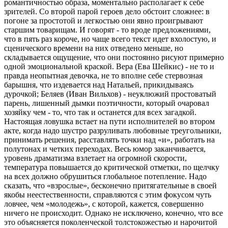
романтичностью образа, моментально располагает к себе
зрителей. Со второй парой героев дело обстоит сложнее: в
погоне за простотой и легкостью они явно проигрывают
старшим товарищам. И говорят - то вроде предложениями,
что в пять раз короче, но чаще всего текст идет вхолостую, и
сценического времени на них отведено меньше, но
складывается ощущение, что они постоянно рисуют примерно
одной эмоциональной краской. Вера (Ева Шейкис) - не то и
правда неопытная девочка, не то вполне себе стервозная
барышня, что издевается над Натальей, прикидываясь
дурочкой; Беляев (Иван Вильхов) - неуклюжий простоватый
парень, лишенный дымки поэтичности, который очаровал
хозяйку чем - то, что так и останется для всех загадкой.
Настоящая ловушка встает на пути исполнителей во втором
акте, когда надо шустро разруливать любовные треугольники,
принимать решения, расставлять точки над «и», работать на
полутонах и четких переходах. Весь юмор заканчивается,
уровень драматизма взлетает на огромной скорости,
температура повышается до критической отметки, по щелчку
на всех должно обрушиться глобальное потепление. Надо
сказать, что «взрослые», бесконечно притягательные в своей
якобы неестественности, справляются с этим фокусом чуть
ловчее, чем «молодежь», с которой, кажется, совершенно
ничего не происходит. Однако не исключено, конечно, что все
это объясняется поколенческой толстокожестью и нарочитой