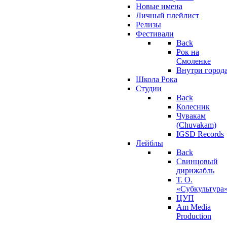
Новые имена
Личный плейлист
Релизы
Фестивали
Back
Рок на
Смоленке
Внутри город
Школа Рока
Студии
Back
Колесник
Чувакам
(Chuvakam)
IGSD Records
Лейблы
Back
Свинцовый
дирижабль
Т. О.
«Субкультура
ЦУП
Am Media
Production