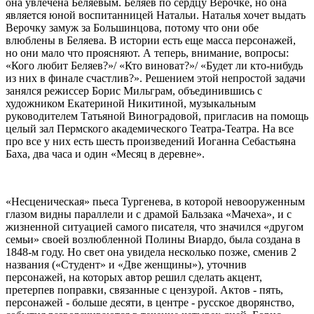
она увлечена Беляевым. Беляев по сердцу Верочке, но она
является юной воспитанницей Натальи. Наталья хочет выдать
Верочку замуж за Большинцова, потому что они обе
влюблены в Беляева. В истории есть еще масса персонажей,
но они мало что проясняют. А теперь, внимание, вопросы:
«Кого любит Беляев?»/ «Кто виноват?»/ «Будет ли кто-нибудь
из них в финале счастлив?». Решением этой непростой задачи
занялся режиссер Борис Мильграм, объединившись с
художником Екатериной Никитиной, музыкальным
руководителем Татьяной Виноградовой, пригласив на помощь
целый зал Пермского академического Театра-Театра. На все
про все у них есть шесть произведений Иоганна Себастьяна
Баха, два часа и один «Месяц в деревне».
«Несценическая» пьеса Тургенева, в которой невооруженным
глазом видны параллели и с драмой Бальзака «Мачеха», и с
жизненной ситуацией самого писателя, что значился «другом
семьи» своей возлюбленной Полины Виардо, была создана в
1848-м году. Но свет она увидела несколько позже, сменив 2
названия («Студент» и «Две женщины»), уточнив
персонажей, на которых автор решил сделать акцент,
претерпев поправки, связанные с цензурой. Актов - пять,
персонажей - больше десяти, в центре - русское дворянство,