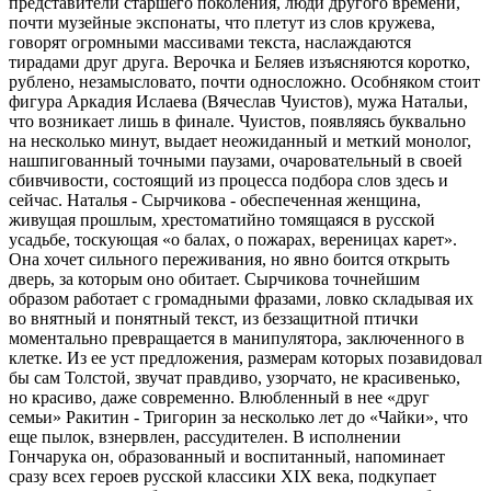
представители старшего поколения, люди другого времени,
почти музейные экспонаты, что плетут из слов кружева,
говорят огромными массивами текста, наслаждаются
тирадами друг друга. Верочка и Беляев изъясняются коротко,
рублено, незамысловато, почти односложно. Особняком стоит
фигура Аркадия Ислаева (Вячеслав Чуистов), мужа Натальи,
что возникает лишь в финале. Чуистов, появляясь буквально
на несколько минут, выдает неожиданный и меткий монолог,
нашпигованный точными паузами, очаровательный в своей
сбивчивости, состоящий из процесса подбора слов здесь и
сейчас. Наталья - Сырчикова - обеспеченная женщина,
живущая прошлым, хрестоматийно томящаяся в русской
усадьбе, тоскующая «о балах, о пожарах, вереницах карет».
Она хочет сильного переживания, но явно боится открыть
дверь, за которым оно обитает. Сырчикова точнейшим
образом работает с громадными фразами, ловко складывая их
во внятный и понятный текст, из беззащитной птички
моментально превращается в манипулятора, заключенного в
клетке. Из ее уст предложения, размерам которых позавидовал
бы сам Толстой, звучат правдиво, узорчато, не красивенько,
но красиво, даже современно. Влюбленный в нее «друг
семьи» Ракитин - Тригорин за несколько лет до «Чайки», что
еще пылок, взнервлен, рассудителен. В исполнении
Гончарука он, образованный и воспитанный, напоминает
сразу всех героев русской классики ХIX века, подкупает