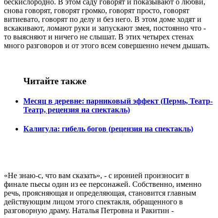
бескислородно. В этом саду говорят и показывают о любви,
снова говорят, говорят громко, говорят просто, говорят
витиевато, говорят по делу и без него. В этом доме ходят и
вскакивают, ломают руки и запускают змея, постоянно что -
то выясняют и ничего не слышат. В этих четырех стенах
много разговоров и от этого всем совершенно нечем дышать.
Читайте также
Месяц в деревне: парниковый эффект (Пермь, Театр-
Театр, рецензия на спектакль)
Калигула: гибель богов (рецензия на спектакль)
«Не знаю-с, что вам сказать», - с иронией произносит в
финале пьесы один из ее персонажей. Собственно, именно
речь, проясняющая и определяющая, становится главным
действующим лицом этого спектакля, обращенного в
разговорную драму. Наталья Петровна и Ракитин -