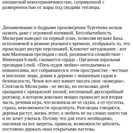
юношеской невосприимчивостью, сопряженной с
разморенностью от жары под сводами теплицы.
Динамичными и бодрыми произведения Тургенева нельзя
назвать даже с огромной натяжкой. Бессобытийность
Мильграм выводит на первый план, позволяя музыке Баха,
исполняемой в режиме реального времени, отображать то, что
происходит внутри персонажей. Клокочет негодование - вот
вам Маленькая прелюдия с-moll, разливается спокойствие -
Инвенция b-moll, сжимается сердце - Органная хоральная
прелюдия f-moll. «Пять пудов любви» неподъемны и
невыносимы, все собравшиеся в этом пространстве - честные
и неплохие люди, домик в деревне с вишневым садом в
безопасности, Чехов вот-вот начнет писать свои «комедии».
Спектакль Мильграма - не месяц, но несколько дней
прощания с прекрасной эпохой, неспешный двухсерийный
разговор, в котором довольно мощно провисает вся вторая
часть, речевая игра, что возникла не от скуки, а от пустоты,
страха, невозможности продохнуть. Разговоры говорятся,
деревья растут, жизнь летит, а любить не на словах никто так
и не хочет учиться. Потому что для этого необходимо,
наплевав на все запреты, правила, возможности заболеть,
постоянно держать окна открытыми настежь.