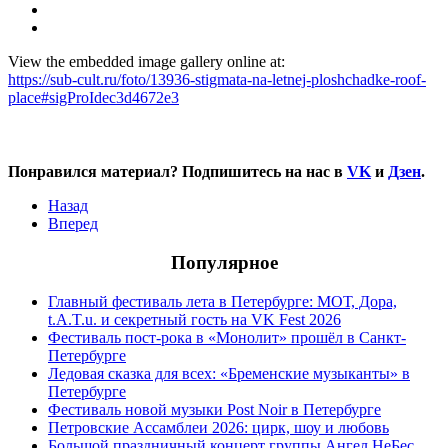
View the embedded image gallery online at:
https://sub-cult.ru/foto/13936-stigmata-na-letnej-ploshchadke-roof-
place#sigProIdec3d4672e3
Понравился материал? Подпишитесь на нас в
VK
и
Дзен
.
Назад
Вперед
Популярное
Главный фестиваль лета в Петербурге: МОТ, Дора,
t.A.T.u. и секретный гость на VK Fest 2026
Фестиваль пост-рока в «Монолит» прошёл в Санкт-
Петербурге
Ледовая сказка для всех: «Бременские музыканты» в
Петербурге
Фестиваль новой музыки Post Noir в Петербурге
Петровские Ассамблеи 2026: цирк, шоу и любовь
Большой праздничный концерт группы Ангел НеБес