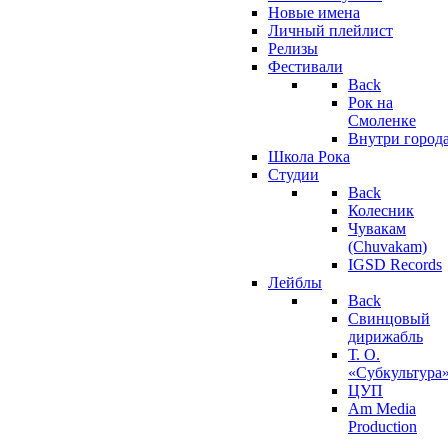
Новые имена
Личный плейлист
Релизы
Фестивали
Back
Рок на
Смоленке
Внутри город
Школа Рока
Студии
Back
Колесник
Чувакам
(Chuvakam)
IGSD Records
Лейблы
Back
Свинцовый
дирижабль
Т. О.
«Субкультура
ЦУП
Am Media
Production