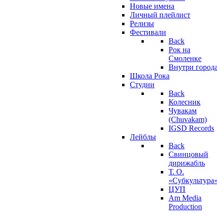
Новые имена
Личный плейлист
Релизы
Фестивали
Back
Рок на
Смоленке
Внутри город
Школа Рока
Студии
Back
Колесник
Чувакам
(Chuvakam)
IGSD Records
Лейблы
Back
Свинцовый
дирижабль
Т. О.
«Субкультура
ЦУП
Am Media
Production