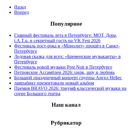
Назад
Вперед
Популярное
Главный фестиваль лета в Петербурге: МОТ, Дора,
t.A.T.u. и секретный гость на VK Fest 2026
Фестиваль пост-рока в «Монолит» прошёл в Санкт-
Петербурге
Ледовая сказка для всех: «Бременские музыканты» в
Петербурге
Фестиваль новой музыки Post Noir в Петербурге
Петровские Ассамблеи 2026: цирк, шоу и любовь
Большой праздничный концерт группы Ангел НеБес
лампабикт презентовали новый альбом
Премия BRAVO 2026: триумф классической музыки на
сцене Большого театра
Наш канал
Рубрикатор