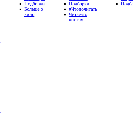
Подборки
Подборки
Подб
Больше о
#Чтопочитать
кино
Читаем о
книгах
а
»