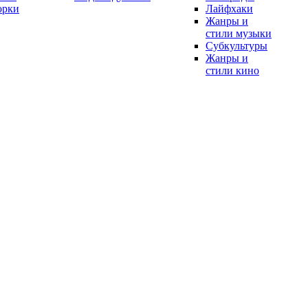
орки
Лайфхаки
Жанры и
стили музыки
Субкультуры
Жанры и
стили кино