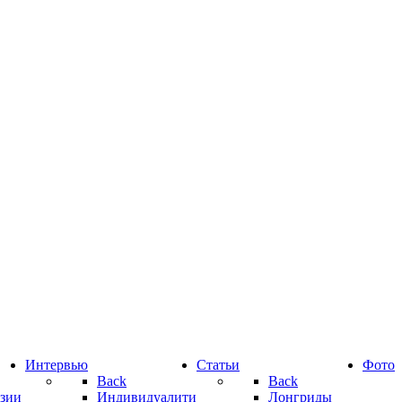
Интервью
Статьи
Фото
Back
Back
зии
Индивидуалити
Лонгриды