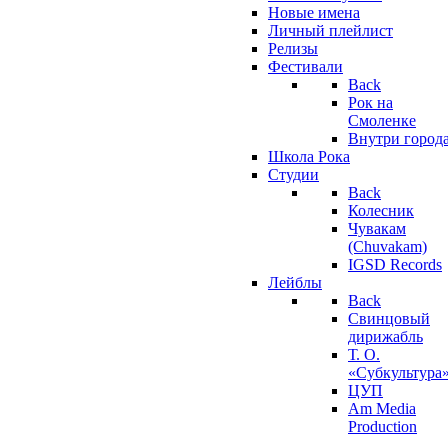
Новые имена
Личный плейлист
Релизы
Фестивали
Back
Рок на
Смоленке
Внутри город
Школа Рока
Студии
Back
Колесник
Чувакам
(Chuvakam)
IGSD Records
Лейблы
Back
Свинцовый
дирижабль
Т. О.
«Субкультура
ЦУП
Am Media
Production