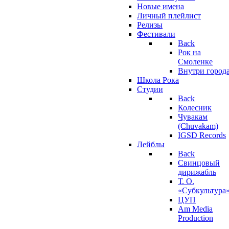
Новые имена
Личный плейлист
Релизы
Фестивали
Back
Рок на
Смоленке
Внутри город
Школа Рока
Студии
Back
Колесник
Чувакам
(Chuvakam)
IGSD Records
Лейблы
Back
Свинцовый
дирижабль
Т. О.
«Субкультура
ЦУП
Am Media
Production