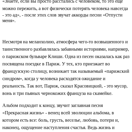
«
Знаете, если вы просто расстались с человеком, то это еще
можно пережить, а вот
физически потерять человека навсегда
- это ад
»
, - после этих слов звучат аккорды песни
«
Отпусти
меня
»
.
Несмотря на меланхолию, атмосфера чего-то возвышенного и
таинственного разбавлялась забавными историями, например,
о парижском бульваре Клиши. Одна из песен оказалась как раз
посвящена поездке в Париж. У тех, кто приезжает во
французскую столицу, возникает так называемый
«
парижский
синдром
»
, когда у человека расходятся ожидание и
реальность. Так вот, Париж, сказал Красовицкий, - это мусор,
вонь и три пьяных чернокожих француза на скамейке.
Альбом подходит к концу, звучит заглавная песня
«
Прекрасная жизнь
»
- венец всей эволюции альбома, в
котором есть все: боль, грусть, веселье, любовь, потери и,
наконец, ощущение наступления счастья. Ведь жизнь и