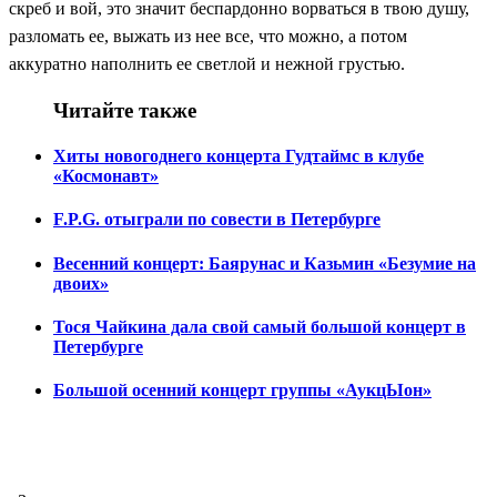
скреб и вой, это значит беспардонно ворваться в твою душу,
разломать ее, выжать из нее все, что можно, а потом
аккуратно наполнить ее светлой и нежной грустью.
Читайте также
Хиты новогоднего концерта Гудтаймс в клубе
«Космонавт»
F.P.G. отыграли по совести в Петербурге
Весенний концерт: Баярунас и Казьмин «Безумие на
двоих»
Тося Чайкина дала свой самый большой концерт в
Петербурге
Большой осенний концерт группы «АукцЫон»