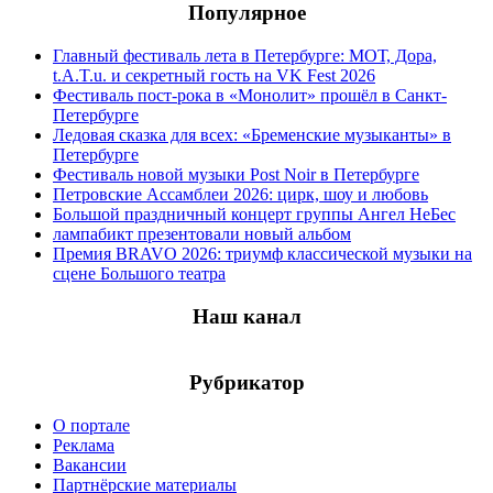
Популярное
Главный фестиваль лета в Петербурге: МОТ, Дора,
t.A.T.u. и секретный гость на VK Fest 2026
Фестиваль пост-рока в «Монолит» прошёл в Санкт-
Петербурге
Ледовая сказка для всех: «Бременские музыканты» в
Петербурге
Фестиваль новой музыки Post Noir в Петербурге
Петровские Ассамблеи 2026: цирк, шоу и любовь
Большой праздничный концерт группы Ангел НеБес
лампабикт презентовали новый альбом
Премия BRAVO 2026: триумф классической музыки на
сцене Большого театра
Наш канал
Рубрикатор
О портале
Реклама
Вакансии
Партнёрские материалы