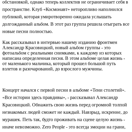
обстановкой, однако теперь коллектив не ограничивает себя в
пространстве. Клуб
«Космонавт»
неторопливо наполнился
публикой, которая умиротворенно ожидала услышать
долгожданный альбом. В этот раз группа решила отыграть все
новые песни полностью.
Как рассказывал в интервью нашему изданию фронтмен
Александр Красовицкий, новый альбом группы - это
фотоальбом с реальными снимками, к каждому из которых
написана определенная песня. В этом альбоме целая жизнь -
от маленького мальчика, который прошел большой путь
взлетов и разочарований, до взрослого мужчины.
Концерт начался с первой песни в альбоме
«Тени столетий»
.
«
Все истории здесь правдивы
»
, - рассказывал Александр
Красовицкий. Обнажить свою жизнь перед огромной толпой
незнакомых людей сможет не каждый. Навзрыд, искренне, до
мурашек. Петь так, будто проживать на сцене целую жизнь -
иначе невозможно. Zero People - это всегда эмоции на грани,