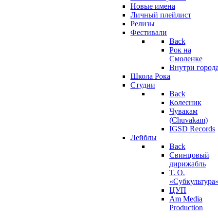
Новые имена
Личный плейлист
Релизы
Фестивали
Back
Рок на
Смоленке
Внутри город
Школа Рока
Студии
Back
Колесник
Чувакам
(Chuvakam)
IGSD Records
Лейблы
Back
Свинцовый
дирижабль
Т. О.
«Субкультура
ЦУП
Am Media
Production