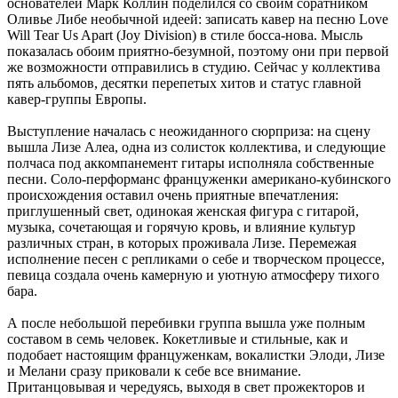
основателей Марк Коллин поделился со своим соратником
Оливье Либе необычной идеей: записать кавер на песню Love
Will Tear Us Apart (Joy Division) в стиле босса-нова. Мысль
показалась обоим приятно-безумной, поэтому они при первой
же возможности отправились в студию. Сейчас у коллектива
пять альбомов, десятки перепетых хитов и статус главной
кавер-группы Европы.
Выступление началась с неожиданного сюрприза: на сцену
вышла Лизе Алеа, одна из солисток коллектива, и следующие
полчаса под аккомпанемент гитары исполняла собственные
песни. Соло-перформанс француженки американо-кубинского
происхождения оставил очень приятные впечатления:
приглушенный свет, одинокая женская фигура с гитарой,
музыка, сочетающая и горячую кровь, и влияние культур
различных стран, в которых проживала Лизе. Перемежая
исполнение песен с репликами о себе и творческом процессе,
певица создала очень камерную и уютную атмосферу тихого
бара.
А после небольшой перебивки группа вышла уже полным
составом в семь человек. Кокетливые и стильные, как и
подобает настоящим француженкам, вокалистки Элоди, Лизе
и Мелани сразу приковали к себе все внимание.
Пританцовывая и чередуясь, выходя в свет прожекторов и