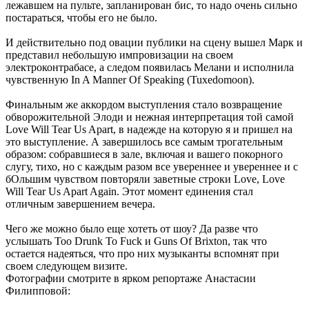
лежавшем на пульте, запланирован бис, то надо очень сильно
постараться, чтобы его не было.
И действительно под овации публики на сцену вышел Марк и
представил небольшую импровизации на своем
электроконтрабасе, а следом появилась Мелани и исполнила
чувственную In A Manner Of Speaking (Tuxedomoon).
Финальным же аккордом выступления стало возвращение
обворожительной Элоди и нежная интерпретация той самой
Love Will Tear Us Apart, в надежде на которую я и пришел на
это выступление. А завершилось все самым трогательным
образом: собравшиеся в зале, включая и вашего покорного
слугу, тихо, но с каждым разом все увереннее и увереннее и с
бОльшим чувством повторяли заветные строки Love, Love
Will Tear Us Apart Again. Этот момент единения стал
отличным завершением вечера.
Чего же можно было еще хотеть от шоу? Да разве что
услышать Too Drunk To Fuck и Guns Of Brixton, так что
остается надеяться, что про них музыканты вспомнят при
своем следующем визите.
Фотографии смотрите в ярком репортаже Анастасии
Филипповой: