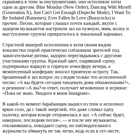
скрываясь в тени за инструментами, они исполняли хиты
один за другим: Blue Monday (New Order), Dancing With Myself
(Generation X), Just Can't Get Enough (Depeche Mode), I Want To
Be Sedated (Ramones), Ever Fallen In Love (Buzzcocks) и
прочие. Песни, которые слышал почти каждый, вкупе с
задором музыкантов настроили зал на нужную, ммм, волну и
выступление группы превратилось в локальный карнавал.
Страстной манерой исполнения и всем своим видом
вокалистки порой практически соблазняли зрителей под
зажигательные ритмы, задорно переглядываясь с другими
участниками группы. Красный цвет, озарявший сцену,
подчеркивал жаркую и горячую атмосферу вечера, а
межпесенный конферанс вносил приятную остроту. Так,
брошенный в зал вопрос по следам только что исполненной
песни: «А вы будете сегодня танцевать дома обнаженными?»,
и резонное «А вы?»в ответ, получает мгновенное и игривое:
«Пока не знаю. Увидите в моем Instagram».
В какой-то момент барабанщик вышел из тени и исполнил
яркое соло, да с такой энергией, что даже сломал одну
палочку, которая вскоре отправилась в зал. «А сейчас будет,
наверное, последняя песня», — и после нее музыканты,
откланявшись, покидают сцену, но наблюдательного
журналиста обмануть не так легко, ведь если в сет-листе,