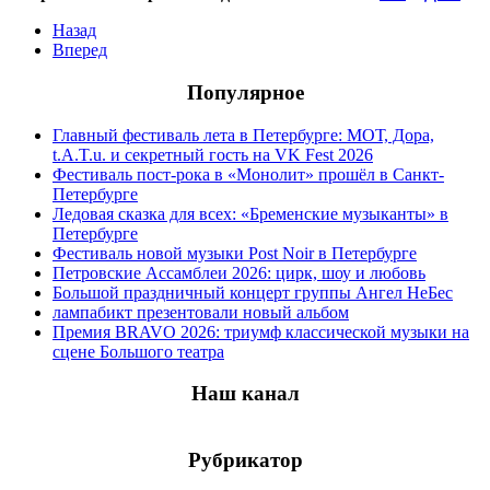
Назад
Вперед
Популярное
Главный фестиваль лета в Петербурге: МОТ, Дора,
t.A.T.u. и секретный гость на VK Fest 2026
Фестиваль пост-рока в «Монолит» прошёл в Санкт-
Петербурге
Ледовая сказка для всех: «Бременские музыканты» в
Петербурге
Фестиваль новой музыки Post Noir в Петербурге
Петровские Ассамблеи 2026: цирк, шоу и любовь
Большой праздничный концерт группы Ангел НеБес
лампабикт презентовали новый альбом
Премия BRAVO 2026: триумф классической музыки на
сцене Большого театра
Наш канал
Рубрикатор