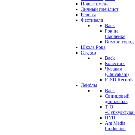
Новые имена
Личный плейлист
Релизы
Фестивали
Back
Рок на
Смоленке
Внутри город
Школа Рока
Студии
Back
Колесник
Чувакам
(Chuvakam)
IGSD Records
Лейблы
Back
Свинцовый
дирижабль
Т. О.
«Субкультура
ЦУП
Am Media
Production