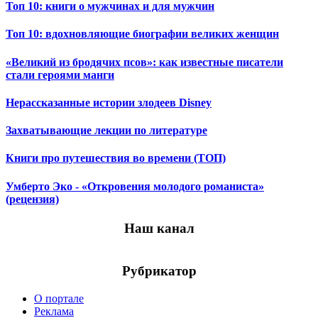
Топ 10: книги о мужчинах и для мужчин
Топ 10: вдохновляющие биографии великих женщин
«Великий из бродячих псов»: как известные писатели
стали героями манги
Нерассказанные истории злодеев Disney
Захватывающие лекции по литературе
Книги про путешествия во времени (ТОП)
Умберто Эко - «Откровения молодого романиста»
(рецензия)
Наш канал
Рубрикатор
О портале
Реклама