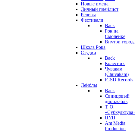
Новые имена
Личный плейлист
Релизы
Фестивали
Back
Рок на
Смоленке
Внутри город
Школа Рока
Студии
Back
Колесник
Чувакам
(Chuvakam)
IGSD Records
Лейблы
Back
Свинцовый
дирижабль
Т. О.
«Субкультура
ЦУП
Am Media
Production