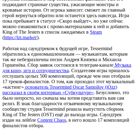
поджидают странные существа, ужасающие монстры и
кровавые истории. От игрока зависит: сможет ли главный
герой вернуться обратно или останется здесь навсегда. Игра
пока пребывает в статусе «Скоро выйдет», но уже сейчас
можно ознакомиться с промо-материалами к ней и добавить
King of The Jesters в список ожидаемых в
Steam
(
https://lzt.market/
)
.
Работая над саундтреком к будущей игре, Tessermind
обратились к единомышленникам — музыкантам, которым
так же небезразличны песни Андрея Князева и Михаила
Горшенёва. Сбор заявок состоялся в телеграм-канале
Музыка
для кино, игр и сотрудничества
. Создателям игры пришлось
отслушать целых 500 композиций, прежде чем они отобрали
17 треков-финалистов. О том, как проходил этот музыкальный
«кастинг»
основатель Tessermind Oscar Samoilov (iOzz)
рассказал в своём интервью «Субкультуре»
. Безусловно, это
было непросто, но сначала мы хотим представить вам сам
релиз. В знак благодарности отзывчивому музыкальному
сообществу студия Tessermind решила выпустить сборник
King of The Jesters (OST) ещё до выхода игры. Саундтрек
издан на лейбле
Content Chaos
, в него вошло 17 композиций
финалистов отбора.