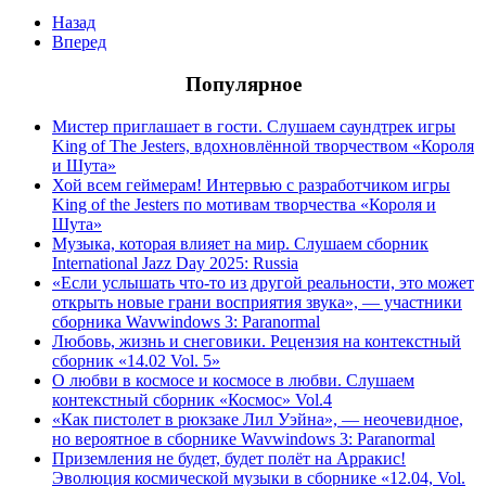
Назад
Вперед
Популярное
Мистер приглашает в гости. Слушаем саундтрек игры
King of The Jesters, вдохновлённой творчеством «Короля
и Шута»
Хой всем геймерам! Интервью с разработчиком игры
King of the Jesters по мотивам творчества «Короля и
Шута»
Музыка, которая влияет на мир. Слушаем сборник
International Jazz Day 2025: Russia
«Если услышать что-то из другой реальности, это может
открыть новые грани восприятия звука», — участники
сборника Wavwindows 3: Paranormal
Любовь, жизнь и снеговики. Рецензия на контекстный
сборник «14.02 Vol. 5»
О любви в космосе и космосе в любви. Слушаем
контекстный сборник «Космос» Vol.4
«Как пистолет в рюкзаке Лил Уэйна», — неочевидное,
но вероятное в сборнике Wavwindows 3: Paranormal
Приземления не будет, будет полёт на Арракис!
Эволюция космической музыки в сборнике «12.04, Vol.