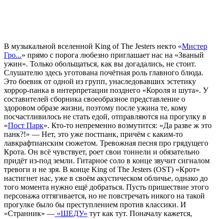
В музыкальной вселенной King of The Jesters некто «
Мистер
Гро...
» прямо с порога любезно приглашает нас на «Званый
ужин». Только обольщаться, как вы догадались, не стоит.
Слушателю здесь уготована почётная роль главного блюда.
Это боевик от одной из групп, унаследовавших эстетику
хоррор-панка в интерпретации позднего «Короля и шута». У
составителей сборника своеобразное представление о
здоровом образе жизни, поэтому после ужина те, кому
посчастливилось не стать едой, отправляются на прогулку в
«
Пост Парк
». Кто-то непременно возмутится: «Да разве ж это
панк?!» — Нет, это уже постпанк, причём с каким-то
лавкрафтианским сюжетом. Тревожная песня про грядущего
Крота. Он всё чувствует, роет свои тоннели и обязательно
придёт из-под земли. Гитарное соло в конце звучит сигналом
тревоги и не зря. В конце King of The Jesters (OST) «Крот»
настигнет нас, уже в своём акустическом обличье, однако до
того момента нужно ещё добраться. Пусть пришествие этого
персонажа оттягивается, но не повстречать никого на такой
прогулке было бы преступлением против классики. И
«Странник» —
«ШЕДУ»
тут как тут. Поначалу кажется,