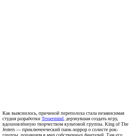
Как выяснилось, причиной переполоха стала независимая
студия разработки
Tessermind
, дерзнувшая создать игру,
вдохновлённую творчеством культовой группы. King of The
Jesters — приключенческий панк-хоррор о солисте рок-
группы, попавшем в мир собственных фантазий. Там его