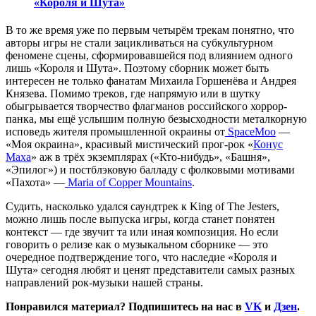
«Короля и Шута»
В то же время уже по первым четырём трекам понятно, что
авторы игры не стали зацикливаться на субкультурном
феномене сцены, сформировавшейся под влиянием одного
лишь «Короля и Шута». Поэтому сборник может быть
интересен не только фанатам Михаила Горшенёва и Андрея
Князева. Помимо треков, где напрямую или в шутку
обыгрывается творчество флагманов российского хоррор-
панка, мы ещё услышим полную безысходности металкорную
исповедь жителя промышленной окраины от
SpaceMoo
—
«Моя окраина», красивый мистический прог-рок «
Конус
Маха
» аж в трёх экземплярах («Кто-нибудь», «Башня»,
«Эпилог») и постблэковую балладу с фолковыми мотивами
«Пахота» —
Maria of Copper Mountains
.
Судить, насколько удался саундтрек к King of The Jesters,
можно лишь после выпуска игры, когда станет понятен
контекст — где звучит та или иная композиция. Но если
говорить о релизе как о музыкальном сборнике — это
очередное подтверждение того, что наследие «Короля и
Шута» сегодня любят и ценят представители самых разных
направлений рок-музыки нашей страны.
Понравился материал? Подпишитесь на нас в
VK
и
Дзен
.