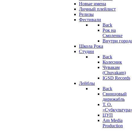
Новые имена
Личный плейлист
Релизы
Фестивали
Back
Рок на
Смоленке
Внутри город
Школа Рока
Студии
Back
Колесник
Чувакам
(Chuvakam)
IGSD Records
Лейблы
Back
Свинцовый
дирижабль
Т. О.
«Субкультура
ЦУП
Am Media
Production