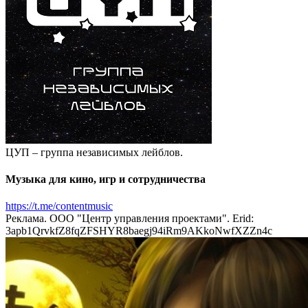
ЦУП – группа независимых лейблов.
Музыка для кино, игр и сотрудничества
https://t.me/contentmusic
Реклама. ООО "Центр управления проектами". Erid:
3apb1QrvkfZ8fqZFSHYR8baegj94iRm9AKkoNwfXZZn4c