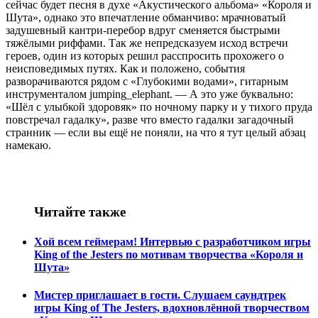
сейчас будет песня в духе «Акустического альбома» «Короля и
Шута», однако это впечатление обманчиво: мрачноватый
задушевный кантри-перебор вдруг сменяется быстрыми
тяжёлыми риффами. Так же непредсказуем исход встречи
героев, один из которых решил расспросить прохожего о
неисповедимых путях. Как и положено, события
разворачиваются рядом с «Глубокими водами», гитарным
инструменталом jumping_elephant. — А это уже буквально:
«Шёл с улыбкой здоровяк» по ночному парку и у тихого пруда
повстречал гадалку», разве что вместо гадалки загадочный
странник — если вы ещё не поняли, на что я тут целый абзац
намекаю.
Читайте также
Хой всем геймерам! Интервью с разработчиком игры
King of the Jesters по мотивам творчества «Короля и
Шута»
Мистер приглашает в гости. Слушаем саундтрек
игры King of The Jesters, вдохновлённой творчеством