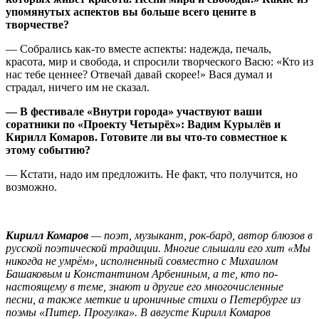
упомянутых аспектов вы больше всего цените в
творчестве?
— Собрались как-то вместе аспекты: надежда, печаль,
красота, мир и свобода, и спросили творческого Васю: «Кто из
нас тебе ценнее? Отвечай давай скорее!» Вася думал и
страдал, ничего им не сказал.
— В фестивале «Внутри города» участвуют ваши
соратники по «Проекту Четырёх»: Вадим Курылёв и
Кирилл Комаров. Готовите ли вы что-то совместное к
этому событию?
— Кстати, надо им предложить. Не факт, что получится, но
возможно.
Кирилл Комаров
— поэт, музыкант, рок-бард, автор блюзов в
русской поэтической традиции. Многие слышали его хит «Мы
никогда не умрём», исполненный совместно с Михаилом
Башаковым и Константином Арбениным, а те, кто по-
настоящему в теме, знают и другие его многочисленные
песни, а также меткие и ироничные стихи о Петербурге из
поэмы «Питер. Прогулка». В августе Кирилл Комаров