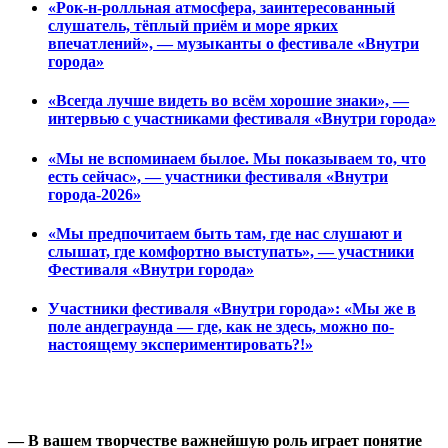
«Рок-н-ролльная атмосфера, заинтересованный
слушатель, тёплый приём и море ярких
впечатлений», — музыканты о фестивале «Внутри
города»
«Всегда лучше видеть во всём хорошие знаки», —
интервью с участниками фестиваля «Внутри города»
«Мы не вспоминаем былое. Мы показываем то, что
есть сейчас», — участники фестиваля «Внутри
города-2026»
«Мы предпочитаем быть там, где нас слушают и
слышат, где комфортно выступать», — участники
Фестиваля «Внутри города»
Участники фестиваля «Внутри города»: «Мы же в
поле андеграунда — где, как не здесь, можно по-
настоящему экспериментировать?!»
— В вашем творчестве важнейшую роль играет понятие