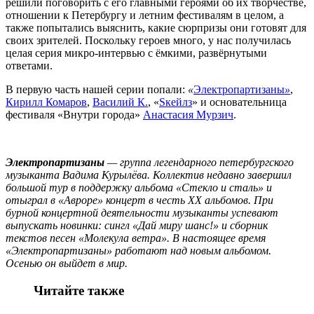
решили поговорить с его главными героями об их творчестве,
отношении к Петербургу и летним фестивалям в целом, а
также попытались выяснить, какие сюрпризы они готовят для
своих зрителей. Поскольку героев много, у нас получилась
целая серия микро-интервью с ёмкими, развёрнутыми
ответами.
В первую часть нашей серии попали:
«
Электропартизаны
»
,
Кирилл Комаров
,
Василий К.
, «
Sкейлз
» и основательница
фестиваля «Внутри города»
Анастасия Мурзич
.
Электропартизаны
— группа легендарного петербургского
музыканта Вадима Курылёва. Коллектив недавно завершил
большой тур в поддержку альбома «Стекло и сталь» и
отыграл в «Авроре» концерт в честь XX альбомов. При
бурной концертной деятельности музыканты успевают
выпускать новинки: сингл «Дай миру шанс!» и сборник
текстов песен «Молекула ветра». В настоящее время
«Электропартизаны» работают над новым альбомом.
Осенью он выйдет в мир.
Читайте также