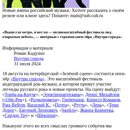
Новые имена российской музыки. Хотите рассказать о своём
релизе или клипе здесь? Пишите: main@sub-cult.ru
«Вышел из метро, и вот он — полномасштабный фестиваль под
открытым небом», — интервью с героями опен-эйра «Внутри города»
Информация о материале
Роман Кадулин
Внутри города
31 июля 2024
18 августа на петербургской «Зелёной сцене» состоится опен-
эйр
«Внутри города»
. Это масштабный фестиваль
андеграундной рок-музыки, в котором примут участие
легенды русского рока и новые проекты. На сцену выйдут:
«
Торба-на-Круче
», «
Электропартизаны
»,
Денис Михайлов
(«Обе-Рек
»), «
Радиопомехи
»,
Гребенщик
,
Кирилл Комаров
,
Para Bellvm
,
Василий К.
, «
Почта
», «
Ртуть
», «
Лень
», «
Тени
Дорог
»,
Евгений Леонович
, «
Sкейлз
»,
Жанна Корнеева
,
«
Сердце Тру
» и «
Шекsпир
».
Накануне этого во всех смыслах громкого события мы