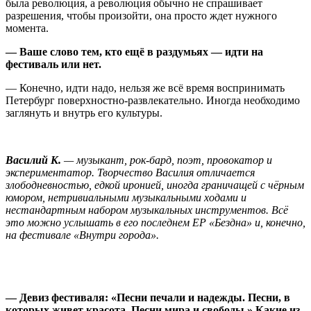
была революция, а революция обычно не спрашивает
разрешения, чтобы произойти, она просто ждет нужного
момента.
— Ваше слово тем, кто ещё в раздумьях — идти на
фестиваль или нет.
— Конечно, идти надо, нельзя же всё время воспринимать
Петербург поверхностно-развлекательно. Иногда необходимо
заглянуть и внутрь его культуры.
Василий К.
— музыкант, рок-бард, поэт, провокатор и
экспериментатор. Творчество Василия отличается
злободневностью, едкой иронией, иногда граничащей с чёрным
юмором, нетривиальными музыкальными ходами и
нестандартным набором музыкальных инструментов. Всё
это можно услышать в его последнем EP «Бездна» и, конечно,
на фестивале «Внутри города».
— Девиз фестиваля: «Песни печали и надежды. Песни, в
которых живет красота. Песни мира и свободы.» Какие из