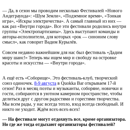
— Да, в сезон мы проводим несколько Фестивалей «Нового
Андеграунда»: «Шум Земли», «Подземное время», «Тонкая
игра», «Искры электричества». А самый главный из них —
как раз «Внутри города». Все эти фестивали родились внутри
группы «Электропартизаны». Здесь выступают команды и
авторы-исполнители, для которых «рок — синоним слову
смысл», как говорит Вадим Курылёв.
Совсем недавно важнейшим для нас был фестиваль «Дадим
миру шанс!» Теперь мы ищем мир и свободу на островке
красоты и искусства — «Внутри города».
А ещё есть «Соборище». Это фестиваль-клуб, творческий
союз одиночек.
8-9 августа
в Quokka Bar открываем 17-й
сезон! Раз в месяц поэты и музыканты, соборяне, новички и
гости, собираются в уютном камерном пространстве, чтобы
делиться друг с другом радостями и горестями творчества.
Мы всем рады, у нас всегда тепло, вход всегда свободный. И
никто не уходит. Ждём всех-всех-всех!
— На фестивале могут отдохнуть все, кроме организатора.
Но где же тогда отдыхают организаторы фестивалей?