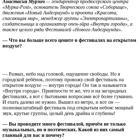
Анастасия Мурзич
— гендиректор продюсерского центра
«Мурка-Post», основатель Творческого союза «Соборище»,
движения «Новый Андеграунд» и проекта «Красота,
спасающая мир», менеджер группы «Электропартизаны»,
создательница и организатор опен-эйра «Внутри города», а
также целого ряда Фестивалей «Нового Андеграунда».
— Что вы больше всего цените в фестивалях на открытом
воздухе?
— Размах, небо над головой, ощущение свободы. Но я
городской ребёнок, поэтому провожу свой фестиваль на
открытом воздухе — внутри города! Он так и называется
«Внутри города». Приятности те же, что и на загородных
фестивалях, а вот с бытовыми вопросами всё более гуманно.
И ехать далеко не нужно. Вышел из метро, и вот он —
полномасштабный фестиваль под открытым небом: мощный
звук, крутые группы, целый день драйва и глубины!
— Вы проводите много фестивалей, причём не только
музыкальных, но и поэтических. Какой из них самый
главный для вас и почему?