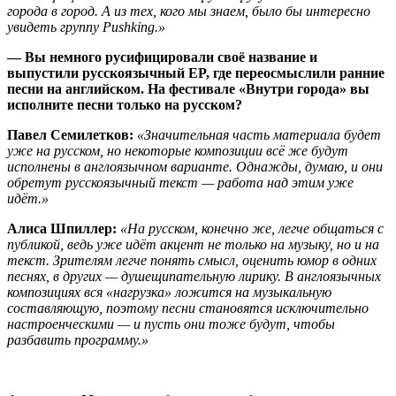
города в город. А из тех, кого мы знаем, было бы интересно
увидеть группу Pushking.»
— Вы немного русифицировали своё название и
выпустили русскоязычный
EP, где переосмыслили ранние
песни на английском. На фестивале «Внутри города» вы
исполните песни только на русском?
Павел Семилетков:
«Значительная часть материала будет
уже на русском, но некоторые композиции всё же будут
исполнены в англоязычном варианте. Однажды, думаю, и они
обретут русскоязычный текст — работа над этим уже
идёт.»
Алиса Шпиллер:
«На русском, конечно же, легче общаться с
публикой, ведь уже идёт акцент не только на музыку, но и на
текст. Зрителям легче понять смысл, оценить юмор в одних
песнях, в других — душещипательную лирику. В англоязычных
композициях вся «нагрузка» ложится на музыкальную
составляющую, поэтому песни становятся исключительно
настроенческими — и пусть они тоже будут, чтобы
разбавить программу.»