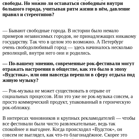
свободы. Но можно ли оставаться свободным внутри
большого города, учитывая ритм жизни в нём, давление
правил и стереотипов?
— Бывают свободные города. В истории было немало
примеров независимых городов, не принадлежащих никакому
государству. Так что в целом это возможно. А Петербург
очень свободолюбивый город — здесь начиналось несколько
революций, внутри него они и родились.
— По-вашему мнению, современные рок-фестивали могут
отражать настроения в обществе, как это было в эпоху
«Вудстока», или они навсегда перешли в сферу отдыха под
живую музыку?
— Рок-музыка не может существовать в отрыве от
социальных процессов. Или это уже не рок-музыка совсем, а
просто коммерческий продукт, упакованный в героическую
рок-обложку.
В интересах чиновников и крупных рекламодателей — чтобы
все фестивали были чисто развлекательные, ведь так
спокойнее и выгоднее. Когда происходил «Вудсток», он
совсем не выглядел, как что-то благонадёжное. Скорее это