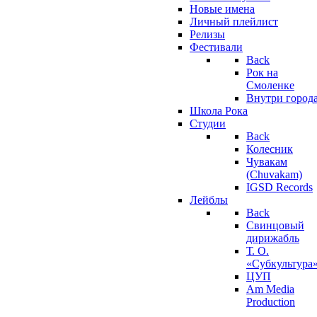
Новые имена
Личный плейлист
Релизы
Фестивали
Back
Рок на
Смоленке
Внутри город
Школа Рока
Студии
Back
Колесник
Чувакам
(Chuvakam)
IGSD Records
Лейблы
Back
Свинцовый
дирижабль
Т. О.
«Субкультура
ЦУП
Am Media
Production