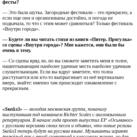
фесты?
— Это была шутка. Загородные фестивали – это прекрасно, а
если еще они и организованы достойно, и погода не
подкачала, то что с этим может сравниться? Только фестиваль
«Внутри города».
— Будете ли вы читать стихи из книги «Питер. Прогулка»
со сцены «Внутри города»? Мне кажется, они были бы
очень в тему.
— Со сцены вряд ли, но вы сможете заметить меня в толпе,
нашептывающим наиболее удачные места наиболее удачным
слушательницам. Если вы вдруг заметите, что толпа
расступается или кто-то выпрыгивает из неё вертикально
вверх, знайте: именно там происходит ознакомление с
прекрасным.
«SкейлЗ»
— молодая московская группа, поначалу
выступавшая под названием Richter Scales с англоязычным
репертуаром. В начале года проект выпустил EP «Осьминог»
с русскими версиями своих песен и объявил, что новые релизы
SкейлЗ теперь будут на русском языке. Музыканты играют
тяжёлый рок с явной симпатией к классикам жанра, но для