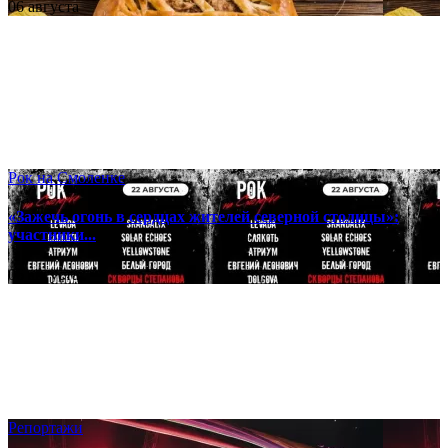
06 августа
Рок на Смоленке
«Зажечь огонь в сердцах жителей северной столицы»:
участники...
06 августа
Репортажи