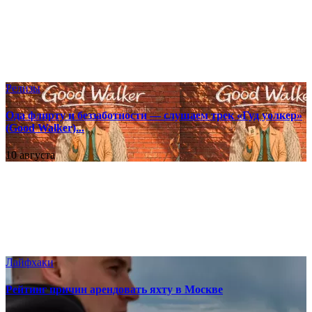
Релизы
Ода флирту и беззаботности — слушаем трек «Гуд уолкер»
(Good Walker)...
10 августа
Лайфхаки
Рейтинг причин арендовать яхту в Москве