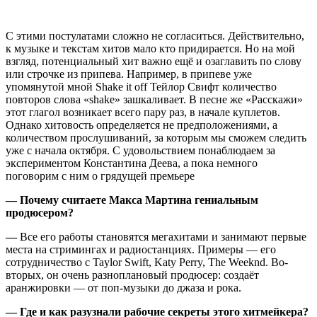
С этими постулатами сложно не согласиться. Действительно,
к музыке и текстам хитов мало кто придирается. Но на мой
взгляд, потенциальный хит важно ещё и озаглавить по слову
или строчке из припева. Например, в припеве уже
упомянутой мной Shake it off Тейлор Свифт количество
повторов слова «shake» зашкаливает. В песне же «Расскажи»
этот глагол возникает всего пару раз, в начале куплетов.
Однако хитовость определяется не предположениями, а
количеством прослушиваний, за которым мы сможем следить
уже с начала октября. С удовольствием понаблюдаем за
экспериментом Константина Деева, а пока немного
поговорим с ним о грядущей премьере
— Почему считаете Макса Мартина гениальным
продюсером?
—
Все его работы становятся мегахитами и занимают первые
места на стримингах и радиостанциях. Примеры — его
сотрудничество с Taylor Swift, Katy Perry, The Weeknd. Во-
вторых, он очень разноплановый продюсер: создаёт
аранжировки — от поп-музыки до джаза и рока.
— Где и как разузнали рабочие секреты этого хитмейкера?