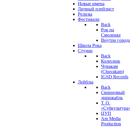
Новые имена
Личный плейлист
Релизы
Фестивали
Back
Рок на
Смоленке
Внутри город
Школа Рока
Студии
Back
Колесник
Чувакам
(Chuvakam)
IGSD Records
Лейблы
Back
Свинцовый
дирижабль
Т. О.
«Субкультура
ЦУП
Am Media
Production