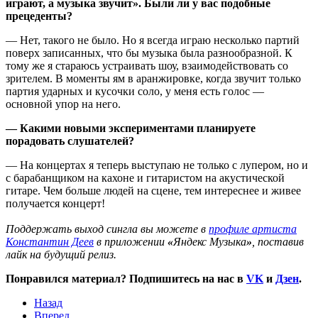
играют, а музыка звучит». Были ли у вас подобные
прецеденты?
— Нет, такого не было. Но я всегда играю несколько партий
поверх записанных, что бы музыка была разнообразной. К
тому же я стараюсь устраивать шоу, взаимодействовать со
зрителем. В моменты ям в аранжировке, когда звучит только
партия ударных и кусочки соло, у меня есть голос —
основной упор на него.
— Какими новыми экспериментами планируете
порадовать слушателей?
— На концертах я теперь выступаю не только с лупером, но и
с барабанщиком на кахоне и гитаристом на акустической
гитаре. Чем больше людей на сцене, тем интереснее и живее
получается концерт!
Поддержать выход сингла вы можете в
профиле артиста
Константин Деев
в приложении
«
Яндекс Музыка
»
, поставив
лайк на будущий релиз.
Понравился материал? Подпишитесь на нас в
VK
и
Дзен
.
Назад
Вперед