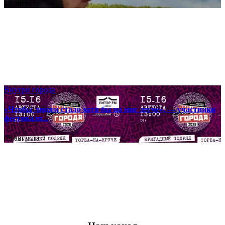
10 августа
Внутри города
«Чтобы людям стало хотя бы на миг легче», — участники
фестиваля...
09 августа