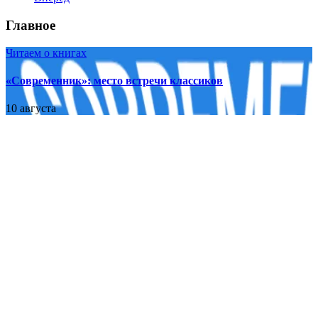
Главное
Читаем о книгах
«Современник»: место встречи классиков
10 августа