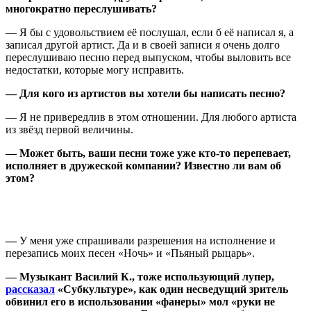
многократно переслушивать?
— Я бы с удовольствием её послушал, если б её написал я, а
записал другой артист. Да и в своей записи я очень долго
переслушиваю песню перед выпуском, чтобы выловить все
недостатки, которые могу исправить.
— Для кого из артистов вы хотели бы написать песню?
— Я не привередлив в этом отношении. Для любого артиста
из звёзд первой величины.
— Может быть, ваши песни тоже уже кто-то перепевает,
исполняет в дружеской компании? Известно ли вам об
этом?
—
У меня уже спрашивали разрешения на исполнение и
перезапись моих песен «Ночь» и «Пьяный рыцарь».
— Музыкант Василий К., тоже использующий лупер,
рассказал
«Субкультуре», как один несведущий зритель
обвинил его в использовании «фанеры» мол «руки не