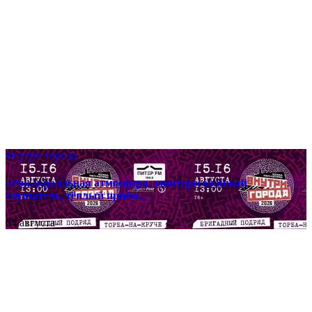
Внутри города
«Рок-н-ролльная атмосфера, заинтересованный
слушатель, тёплый приём...
04 августа