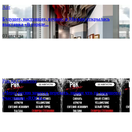
Арт
Будущее, настоящее, вечное: в Москве открылась
выставка «В городе...
03 августа
Рок на Смоленке
«Через песню хочется передать людям что-то хорошее»:
участники «ROCK...
03 августа