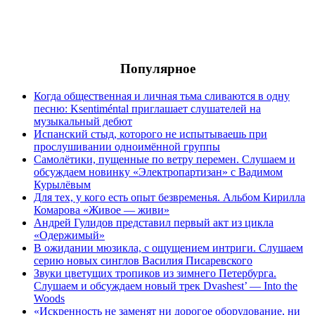
Популярное
Когда общественная и личная тьма сливаются в одну
песню: Ksentiméntal приглашает слушателей на
музыкальный дебют
Испанский стыд, которого не испытываешь при
прослушивании одноимённой группы
Самолётики, пущенные по ветру перемен. Слушаем и
обсуждаем новинку «Электропартизан» с Вадимом
Курылёвым
Для тех, у кого есть опыт безвременья. Альбом Кирилла
Комарова «Живое — живи»
Андрей Гулидов представил первый акт из цикла
«Одержимый»
В ожидании мюзикла, с ощущением интриги. Слушаем
серию новых синглов Василия Писаревского
Звуки цветущих тропиков из зимнего Петербурга.
Слушаем и обсуждаем новый трек Dvashest’ — Into the
Woods
«Искренность не заменят ни дорогое оборудование, ни