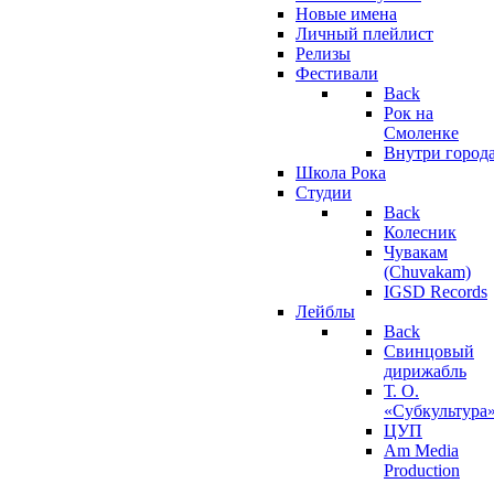
Новые имена
Личный плейлист
Релизы
Фестивали
Back
Рок на
Смоленке
Внутри город
Школа Рока
Студии
Back
Колесник
Чувакам
(Chuvakam)
IGSD Records
Лейблы
Back
Свинцовый
дирижабль
Т. О.
«Субкультура
ЦУП
Am Media
Production