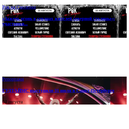
Рок на Смоленке
«Зажечь огонь в сердцах жителей северной столицы»:
участники...
06 августа
Репортажи
ГУДТАЙМС выступили 31 июля в Санкт-Петербурге
04 августа