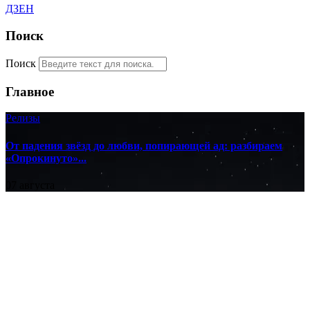
ДЗЕН
Поиск
Поиск
Главное
Релизы
От падения звёзд до любви, попирающей ад: разбираем
«Опрокинуто»...
07 августа