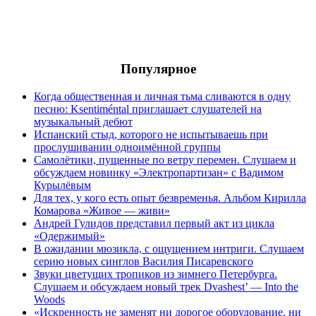
Популярное
Когда общественная и личная тьма сливаются в одну
песню: Ksentiméntal приглашает слушателей на
музыкальный дебют
Испанский стыд, которого не испытываешь при
прослушивании одноимённой группы
Самолётики, пущенные по ветру перемен. Слушаем и
обсуждаем новинку «Электропартизан» с Вадимом
Курылёвым
Для тех, у кого есть опыт безвременья. Альбом Кирилла
Комарова «Живое — живи»
Андрей Гулидов представил первый акт из цикла
«Одержимый»
В ожидании мюзикла, с ощущением интриги. Слушаем
серию новых синглов Василия Писаревского
Звуки цветущих тропиков из зимнего Петербурга.
Слушаем и обсуждаем новый трек Dvashest’ — Into the
Woods
«Искренность не заменят ни дорогое оборудование, ни