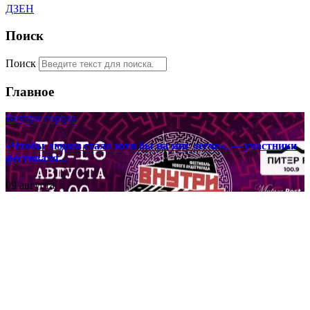
ДЗЕН
Поиск
Поиск
Главное
Внутри города
«Чтобы людям стало хотя бы на миг легче», — участники
фестиваля...
09 августа