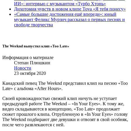
ИИ»: интервью с музыкантом «Турбо Хтонь»
Дихотомия чувств в новом клипе Tova «Я тебя понесу»
«Самые большие достижения ещё впереди»: юный
музыкант Феликс Мурзич рассказал о первых песнях и
свободе творчества
The Weeknd выпустил клип «Too Late»
Информация о материале
Степан Плюшкин
Новости
23 октября 2020
Канадский певец The Weeknd представил клип на песню «Too
Late» с альбома «After Hours».
Своей кровожадностью свежий клип ничуть не уступает
предыдущей работе The Weeknd – «In Your Eyes». К тому же,
видео складываются в концепцию, «Too Late» продолжает
сюжет прошлого клипа. Отрубленную в «In Your Eyes» голову
The Weeknd подбирают две девушки и отвозят в свой особняк,
после чего развлекаются с ней.