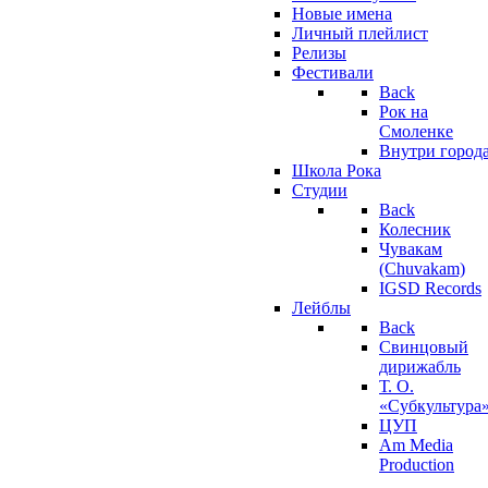
Новые имена
Личный плейлист
Релизы
Фестивали
Back
Рок на
Смоленке
Внутри город
Школа Рока
Студии
Back
Колесник
Чувакам
(Chuvakam)
IGSD Records
Лейблы
Back
Свинцовый
дирижабль
Т. О.
«Субкультура
ЦУП
Am Media
Production