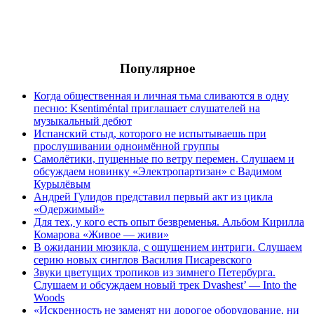
Популярное
Когда общественная и личная тьма сливаются в одну
песню: Ksentiméntal приглашает слушателей на
музыкальный дебют
Испанский стыд, которого не испытываешь при
прослушивании одноимённой группы
Самолётики, пущенные по ветру перемен. Слушаем и
обсуждаем новинку «Электропартизан» с Вадимом
Курылёвым
Андрей Гулидов представил первый акт из цикла
«Одержимый»
Для тех, у кого есть опыт безвременья. Альбом Кирилла
Комарова «Живое — живи»
В ожидании мюзикла, с ощущением интриги. Слушаем
серию новых синглов Василия Писаревского
Звуки цветущих тропиков из зимнего Петербурга.
Слушаем и обсуждаем новый трек Dvashest’ — Into the
Woods
«Искренность не заменят ни дорогое оборудование, ни