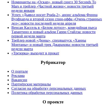
Номинанты на «Оскар», новый сингл 30 Seconds To
Mars и трейлер «Частной жизни»: новости третьей
недели января
Успех «Дьявол носит Prada-2», анонс альбома Финна
Вулфхарда и второй сезон спин-оффа «Очень странных
дел»: новости последней недели апреля
Венсан Кассель в «Белом лотосе», комедийная пьеса
Тарантино и новый альбом Гарри Стайлза: новости
первой недели марта
Трейлер новой «Дюны», спецвыпуск «Ханны
Монтаны» и новый трек Джарахова: новости третьей
недели марта
«Трезорка» выходит в прокат
Рубрикатор
О портале
Реклама
Вакансии
Партнёрские материалы
Согласие на обработку персональных данных
Политика обработки персональных данных
О проекте