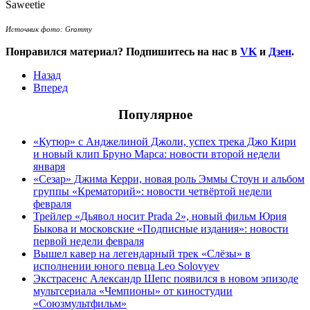
Saweetie
Источник фото: Grammy
Понравился материал? Подпишитесь на нас в
VK
и
Дзен
.
Назад
Вперед
Популярное
«Кутюр» с Анджелиной Джоли, успех трека Джо Кири
и новый клип Бруно Марса: новости второй недели
января
«Сезар» Джима Керри, новая роль Эммы Стоун и альбом
группы «Крематорий»: новости четвёртой недели
февраля
Трейлер «Дьявол носит Prada 2», новый фильм Юрия
Быкова и московские «Подписные издания»: новости
первой недели февраля
Вышел кавер на легендарный трек «Слёзы» в
исполнении юного певца Leo Solovyev
Экстрасенс Александр Шепс появился в новом эпизоде
мультсериала «Чемпионы» от киностудии
«Союзмультфильм»