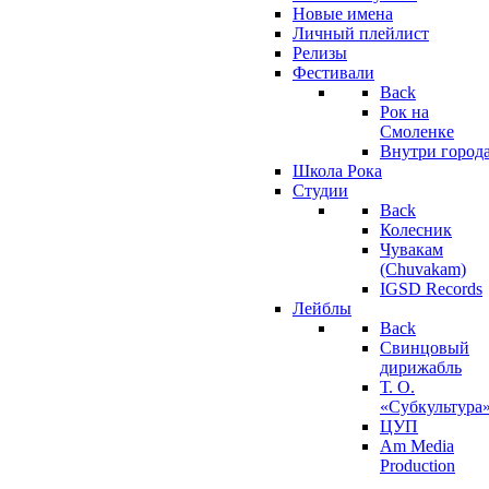
Новые имена
Личный плейлист
Релизы
Фестивали
Back
Рок на
Смоленке
Внутри город
Школа Рока
Студии
Back
Колесник
Чувакам
(Chuvakam)
IGSD Records
Лейблы
Back
Свинцовый
дирижабль
Т. О.
«Субкультура
ЦУП
Am Media
Production