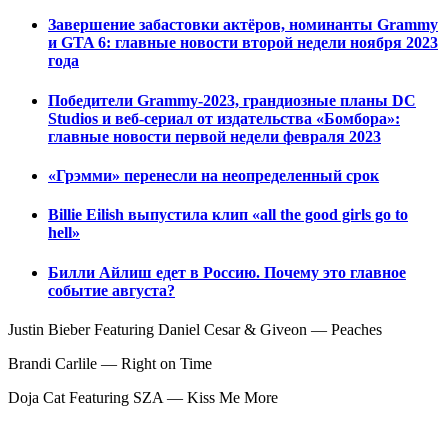
Завершение забастовки актёров, номинанты Grammy
и GTA 6: главные новости второй недели ноября 2023
года
Победители Grammy-2023, грандиозные планы DC
Studios и веб-сериал от издательства «Бомбора»:
главные новости первой недели февраля 2023
«Грэмми» перенесли на неопределенный срок
Billie Eilish выпустила клип «all the good girls go to
hell»
Билли Айлиш едет в Россию. Почему это главное
событие августа?
Justin Bieber Featuring Daniel Cesar & Giveon — Peaches
Brandi Carlile — Right on Time
Doja Cat Featuring SZA — Kiss Me More