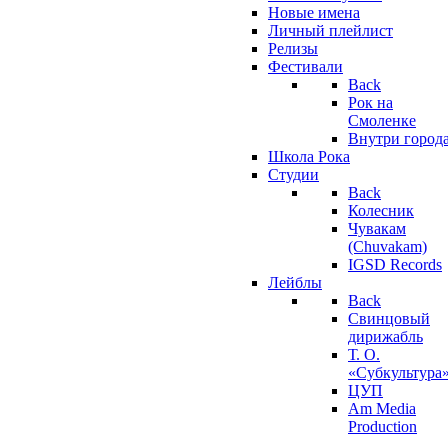
Новые имена
Личный плейлист
Релизы
Фестивали
Back
Рок на
Смоленке
Внутри город
Школа Рока
Студии
Back
Колесник
Чувакам
(Chuvakam)
IGSD Records
Лейблы
Back
Свинцовый
дирижабль
Т. О.
«Субкультура
ЦУП
Am Media
Production