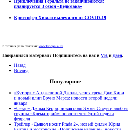
Приключения Геральта не заканчиваются:
планируется 3 сезон «Ведьмака»
Кристофер Хивью вылечился от COVID-19
Источник фото обложки:
www.kinopoisk.ru
Понравился материал? Подпишитесь на нас в
VK
и
Дзен
.
Назад
Вперед
Популярное
«Кутюр» с Анджелиной Джоли, успех трека Джо Кири
и новый клип Бруно Марса: новости второй недели
января
«Сезар» Джима Керри, новая роль Эммы Стоун и альбом
группы «Крематорий»: новости четвёртой недели
февраля
Трейлер «Дьявол носит Prada 2», новый фильм Юрия
Быкова и московские «Подписные издания»: новости