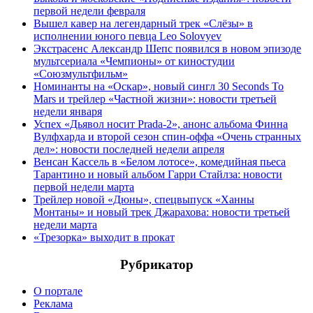
первой недели февраля
Вышел кавер на легендарный трек «Слёзы» в
исполнении юного певца Leo Solovyev
Экстрасенс Александр Шепс появился в новом эпизоде
мультсериала «Чемпионы» от киностудии
«Союзмультфильм»
Номинанты на «Оскар», новый сингл 30 Seconds To
Mars и трейлер «Частной жизни»: новости третьей
недели января
Успех «Дьявол носит Prada-2», анонс альбома Финна
Вулфхарда и второй сезон спин-оффа «Очень странных
дел»: новости последней недели апреля
Венсан Кассель в «Белом лотосе», комедийная пьеса
Тарантино и новый альбом Гарри Стайлза: новости
первой недели марта
Трейлер новой «Дюны», спецвыпуск «Ханны
Монтаны» и новый трек Джарахова: новости третьей
недели марта
«Трезорка» выходит в прокат
Рубрикатор
О портале
Реклама