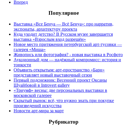
Вперед
Популярное
Выставка «Все Бенуа — Всё Бенуа»: про нарратив,
экспонаты, архитектуру проекта
Куда уходит детство? В Русском музее завершается
выставка «Взрослым вход разрешён»
Новое место притяжения петербургской арт-тусовки —
галерея «Миша»
Живопись или фотография? - новая выставка в Росфото
Аукционный дом — надёжный компромисс: история и
тонкости
Объявить открытым: арт-пространство «Барн»
представляет новый выставочный сезон
Первый подснежник: Весенний проект Оксаны
Шуайбовой в Introvert gallery
«Триумф» весны: две персональных выставки в
московской галерее
Скрытый рынок: всё, что нужно знать при покупке
произведений искусства
Новости арт-мира за март
Рубрикатор