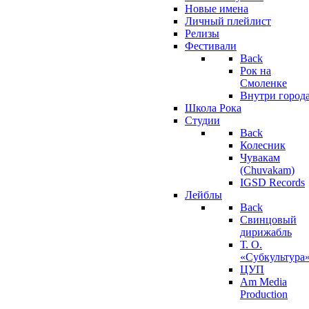
Новые имена
Личный плейлист
Релизы
Фестивали
Back
Рок на
Смоленке
Внутри город
Школа Рока
Студии
Back
Колесник
Чувакам
(Chuvakam)
IGSD Records
Лейблы
Back
Свинцовый
дирижабль
Т. О.
«Субкультура
ЦУП
Am Media
Production