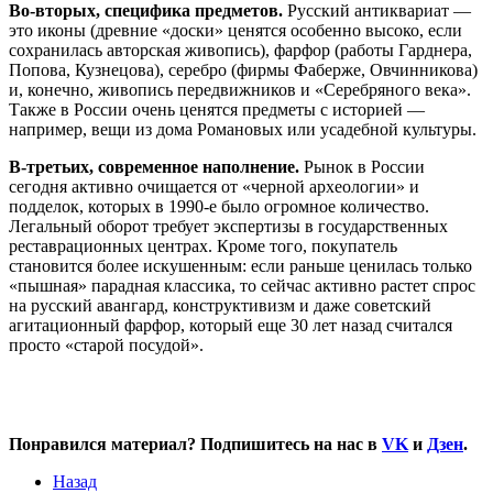
Во-вторых, специфика предметов.
Русский антиквариат —
это иконы (древние «доски» ценятся особенно высоко, если
сохранилась авторская живопись), фарфор (работы Гарднера,
Попова, Кузнецова), серебро (фирмы Фаберже, Овчинникова)
и, конечно, живопись передвижников и «Серебряного века».
Также в России очень ценятся предметы с историей —
например, вещи из дома Романовых или усадебной культуры.
В-третьих, современное наполнение.
Рынок в России
сегодня активно очищается от «черной археологии» и
подделок, которых в 1990-е было огромное количество.
Легальный оборот требует экспертизы в государственных
реставрационных центрах. Кроме того, покупатель
становится более искушенным: если раньше ценилась только
«пышная» парадная классика, то сейчас активно растет спрос
на русский авангард, конструктивизм и даже советский
агитационный фарфор, который еще 30 лет назад считался
просто «старой посудой».
Понравился материал? Подпишитесь на нас в
VK
и
Дзен
.
Назад