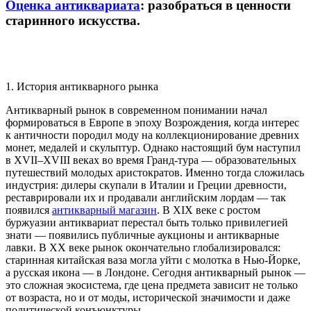
Оценка антиквариата
: разобраться в ценности
старинного искусства.
1. История антикварного рынка
Антикварный рынок в современном понимании начал
формироваться в Европе в эпоху Возрождения, когда интерес
к античности породил моду на коллекционирование древних
монет, медалей и скульптур. Однако настоящий бум наступил
в XVII–XVIII веках во время Гранд-тура — образовательных
путешествий молодых аристократов. Именно тогда сложилась
индустрия: дилеры скупали в Италии и Греции древности,
реставрировали их и продавали английским лордам — так
появился
антикварный магазин
. В XIX веке с ростом
буржуазии антиквариат перестал быть только привилегией
знати — появились публичные аукционы и антикварные
лавки. В XX веке рынок окончательно глобализировался:
старинная китайская ваза могла уйти с молотка в Нью-Йорке,
а русская икона — в Лондоне. Сегодня антикварный рынок —
это сложная экосистема, где цена предмета зависит не только
от возраста, но и от моды, исторической значимости и даже
политической конъюнктуры.