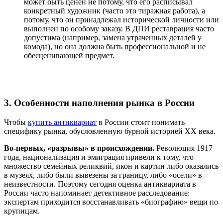
может быть ценен не потому, что его расписывал
конкретный художник (часто это тиражная работа), а
потому, что он принадлежал исторической личности или
выполнен по особому заказу. В ДПИ реставрация часто
допустима (например, замена утраченных деталей у
комода), но она должна быть профессиональной и не
обесценивающей предмет.
3. Особенности наполнения рынка в России
Чтобы
купить антиквариат
в России стоит понимать
специфику рынка, обусловленную бурной историей XX века.
Во-первых, «разрывы» в происхождении.
Революция 1917
года, национализация и эмиграция привели к тому, что
множество семейных реликвий, икон и картин либо оказались
в музеях, либо были вывезены за границу, либо «осели» в
неизвестности. Поэтому сегодня оценка антиквариата в
России часто напоминает детективное расследование:
экспертам приходится восстанавливать «биографию» вещи по
крупицам.