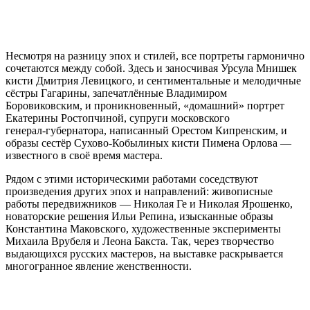
Несмотря на разницу эпох и стилей, все портреты гармонично
сочетаются между собой. Здесь и заносчивая Урсула Мнишек
кисти Дмитрия Левицкого, и сентиментальные и мелодичные
сёстры Гагарины, запечатлённые Владимиром
Боровиковским, и проникновенный, «домашний» портрет
Екатерины Ростопчиной, супруги московского
генерал‑губернатора, написанный Орестом Кипренским, и
образы сестёр Сухово‑Кобылиных кисти Пимена Орлова —
известного в своё время мастера.
Рядом с этими историческими работами соседствуют
произведения других эпох и направлений: живописные
работы передвижников — Николая Ге и Николая Ярошенко,
новаторские решения Ильи Репина, изысканные образы
Константина Маковского, художественные эксперименты
Михаила Врубеля и Леона Бакста. Так, через творчество
выдающихся русских мастеров, на выставке раскрывается
многогранное явление женственности.