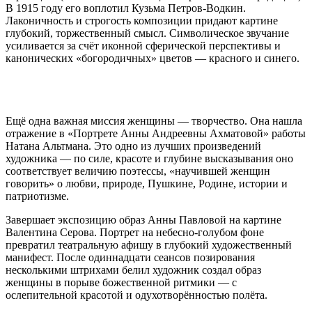
В 1915 году его воплотил Кузьма Петров‑Водкин.
Лаконичность и строгость композиции придают картине
глубокий, торжественный смысл. Символическое звучание
усиливается за счёт иконной сферической перспективы и
канонических «богородичных» цветов — красного и синего.
Ещё одна важная миссия женщины — творчество. Она нашла
отражение в «Портрете Анны Андреевны Ахматовой» работы
Натана Альтмана. Это одно из лучших произведений
художника — по силе, красоте и глубине высказывания оно
соответствует величию поэтессы, «научившей женщин
говорить» о любви, природе, Пушкине, Родине, истории и
патриотизме.
Завершает экспозицию образ Анны Павловой на картине
Валентина Серова. Портрет на небесно‑голубом фоне
превратил театральную афишу в глубокий художественный
манифест. После одиннадцати сеансов позирования
несколькими штрихами белил художник создал образ
женщины в порыве божественной ритмики — с
ослепительной красотой и одухотворённостью полёта.