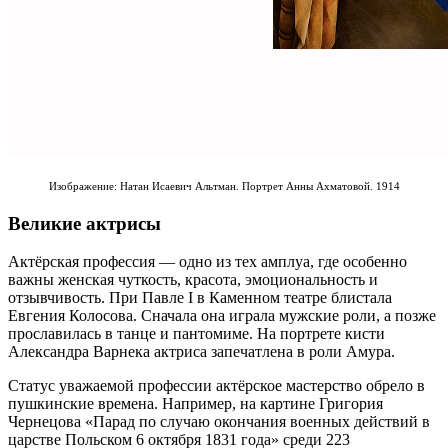
Изображение: Натан Исаевич Альтман. Портрет Анны Ахматовой. 1914
Великие актрисы
Актёрская профессия — одно из тех амплуа, где особенно
важны женская чуткость, красота, эмоциональность и
отзывчивость. При Павле I в Каменном театре блистала
Евгения Колосова. Сначала она играла мужские роли, а позже
прославилась в танце и пантомиме. На портрете кисти
Александра Варнека актриса запечатлена в роли Амура.
Статус уважаемой профессии актёрское мастерство обрело в
пушкинские времена. Например, на картине Григория
Чернецова «Парад по случаю окончания военных действий в
царстве Польском 6 октября 1831 года» среди 223