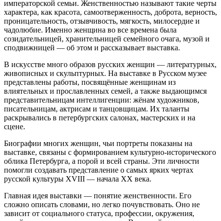
императорской семьи. Женственностью называют такие черты
характера, как красота, самоотверженность, доброта, верность,
проницательность, отзывчивость, мягкость, милосердие и
чадолюбие. Именно женщина во все времена была
созидательницей, хранительницей семейного очага, музой и
сподвижницей — об этом и рассказывает выставка.
В искусстве много образов русских женщин — литературных,
живописных и скульптурных. На выставке в Русском музее
представлены работы, посвящённые женщинам из
влиятельных и прославленных семей, а также выдающимся
представительницам интеллигенции: жёнам художников,
писательницам, актрисам и танцовщицам. Их таланты
раскрывались в петербургских салонах, мастерских и на
сцене.
Биографии многих женщин, чьи портреты показаны на
выставке, связаны с формированием культурно‑исторического
облика Петербурга, а порой и всей страны. Эти личности
помогли создавать представление о самых ярких чертах
русской культуры XVIII — начала XX века.
Главная идея выставки — понятие женственности. Его
сложно описать словами, но легко почувствовать. Оно не
зависит от социального статуса, профессии, окружения,