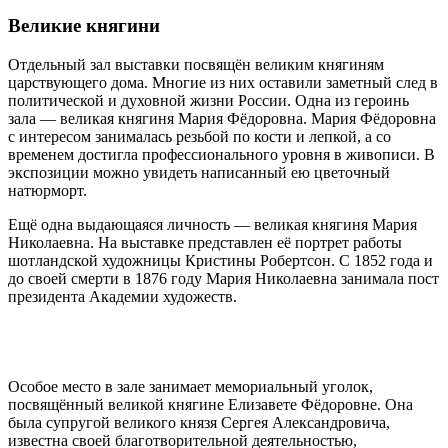
Великие княгини
Отдельный зал выставки посвящён великим княгиням
царствующего дома. Многие из них оставили заметный след в
политической и духовной жизни России. Одна из героинь
зала — великая княгиня Мария Фёдоровна. Мария Фёдоровна
с интересом занималась резьбой по кости и лепкой, а со
временем достигла профессионального уровня в живописи. В
экспозиции можно увидеть написанный ею цветочный
натюрморт.
Ещё одна выдающаяся личность — великая княгиня Мария
Николаевна. На выставке представлен её портрет работы
шотландской художницы Кристины Робертсон. С 1852 года и
до своей смерти в 1876 году Мария Николаевна занимала пост
президента Академии художеств.
Особое место в зале занимает мемориальный уголок,
посвящённый великой княгине Елизавете Фёдоровне. Она
была супругой великого князя Сергея Александровича,
известна своей благотворительной деятельностью,