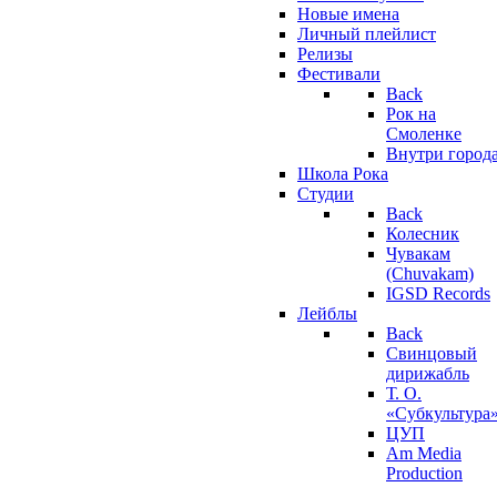
Новые имена
Личный плейлист
Релизы
Фестивали
Back
Рок на
Смоленке
Внутри город
Школа Рока
Студии
Back
Колесник
Чувакам
(Chuvakam)
IGSD Records
Лейблы
Back
Свинцовый
дирижабль
Т. О.
«Субкультура
ЦУП
Am Media
Production