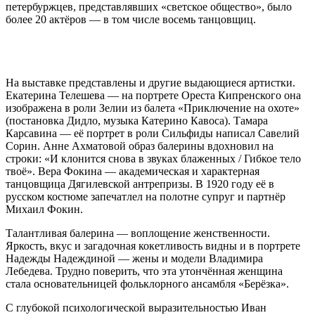
петербуржцев, представлявших «светское общество», было
более 20 актёров — в том числе восемь танцовщиц.
На выставке представлены и другие выдающиеся артистки.
Екатерина Телешева — на портрете Ореста Кипренского она
изображена в роли Зелии из балета «Приключение на охоте»
(постановка Дидло, музыка Катерино Кавоса). Тамара
Карсавина — её портрет в роли Сильфиды написал Савелий
Сорин. Анне Ахматовой образ балерины вдохновил на
строки: «И клонится снова в звуках блаженных / Гибкое тело
твоё». Вера Фокина — академическая и характерная
танцовщица Дягилевской антрепризы. В 1920 году её в
русском костюме запечатлел на полотне супруг и партнёр
Михаил Фокин.
Талантливая балерина — воплощение женственности.
Яркость, вкус и загадочная кокетливость видны и в портрете
Надежды Надеждиной — жены и модели Владимира
Лебедева. Трудно поверить, что эта утончённая женщина
стала основательницей фольклорного ансамбля «Берёзка».
С глубокой психологической выразительностью Иван