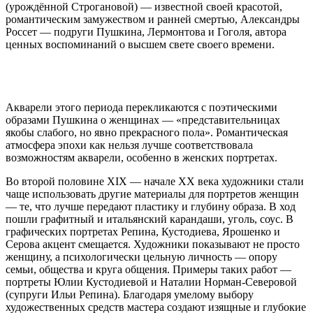
(урождённой Строгановой) — известной своей красотой,
романтическим замужеством и ранней смертью, Александры
Россет — подруги Пушкина, Лермонтова и Гоголя, автора
ценных воспоминаний о высшем свете своего времени.
Акварели этого периода перекликаются с поэтическими
образами Пушкина о женщинах — «представительницах
якобы слабого, но явно прекрасного пола». Романтическая
атмосфера эпохи как нельзя лучше соответствовала
возможностям акварели, особенно в женских портретах.
Во второй половине XIX — начале XX века художники стали
чаще использовать другие материалы для портретов женщин
— те, что лучше передают пластику и глубину образа. В ход
пошли графитный и итальянский карандаши, уголь, соус. В
графических портретах Репина, Кустодиева, Ярошенко и
Серова акцент смещается. Художники показывают не просто
женщину, а психологически цельную личность — опору
семьи, общества и круга общения. Примеры таких работ —
портреты Юлии Кустодиевой и Наталии Норман‑Северовой
(супруги Ильи Репина). Благодаря умелому выбору
художественных средств мастера создают изящные и глубокие