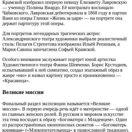
Крамской изобразил оперную певицу Елизавету Лавровскую
— ученицу Полины Виардо. Её контральто восхищало
Чайковского. Лавровская дебютировала в 1868 году в партии
Вани из оперы Глинки «Жизнь за царя» — на портрете она
держит партитуру этой оперы.
Для портретов легендарных трагических актрис
Александринского театра художники выбрали реалистичный
стиль: Пелагея Стрепетова изображена Ильёй Репиным, а
Мария Савина запечатлена Софьей Крамской.
Особого внимания заслуживает портрет юной артистки
Художественного театра Фаины Шевченко. Борис Кустодиев,
испытывавший к ней симпатию, создал эпатажный образ в
жанре «ню» и назвал картину просто и проникновенно —
«Красавица».
Великие миссии
Финальный раздел экспозиции называется «Великие
миссии». В первую очередь речь идёт о материнстве — одной
из главных женских ролей. В русском и мировом искусстве
эта тема восходит к образу «Богоматери с Младенцем». Один
из распространённых иконописных сюжетов — «Богоматерь
кормящая» («Млекопитательница» в православной традиции).