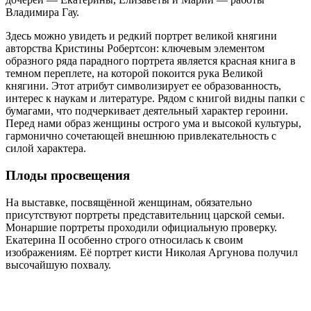
Владимира Гау.
Здесь можно увидеть и редкий портрет великой княгини
авторства Кристины Робертсон: ключевым элементом
образного ряда парадного портрета является красная книга в
темном переплете, на которой покоится рука Великой
княгини. Этот атрибут символизирует ее образованность,
интерес к наукам и литературе. Рядом с книгой видны папки с
бумагами, что подчеркивает деятельный характер героини.
Перед нами образ женщины острого ума и высокой культуры,
гармонично сочетающей внешнюю привлекательность с
силой характера.
Плоды просвещения
На выставке, посвящённой женщинам, обязательно
присутствуют портреты представительниц царской семьи.
Монаршие портреты проходили официальную проверку.
Екатерина II особенно строго относилась к своим
изображениям. Её портрет кисти Николая Аргунова получил
высочайшую похвалу.