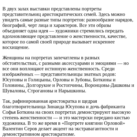
В двух залах выставки представлены портреты
представительниц аристократических семей. Здесь можно
увидеть самые разные типы портретов: разнообразие нарядов,
биографий, черт лица и характеров. Все эти образы
объединяет одна идея — художники стремились передать
вдохновляющее представление о женственности, качестве,
которое по самой своей природе вызывает искреннее
восхищение.
Женщины на портретах запечатлены в разных
обстоятельствах, с разными аксессуарами и эмоциями — но
все они воплощают истинную женственность. Среди
изображённых — представительницы знатных родов:
Юсуповы и Голицыны, Орловы и Зубовы, Боткины и
Головины, Долгорукие и Ростопчины, Воронцовы‑Дашковы и
Шуваловы, Строгановы и Нарышкины.
Так, рафинированная аристократка и щедрая
благотворительница Зинаида Юсупова и дочь фабриканта
Софья Боткина на своих портретах демонстрируют высокую
степень женственности — и это мастерски передано кистью
художника. В то же время в «Портрете княгини Орловой»
Валентин Серов делает акцент на экстравагантности и
демонстративном аристократизме.