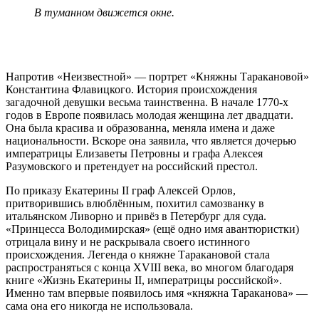
В туманном движется окне.
Напротив «Неизвестной» — портрет «Княжны Таракановой»
Константина Флавицкого. История происхождения
загадочной девушки весьма таинственна. В начале 1770‑х
годов в Европе появилась молодая женщина лет двадцати.
Она была красива и образованна, меняла имена и даже
национальности. Вскоре она заявила, что является дочерью
императрицы Елизаветы Петровны и графа Алексея
Разумовского и претендует на российский престол.
По приказу Екатерины II граф Алексей Орлов,
притворившись влюблённым, похитил самозванку в
итальянском Ливорно и привёз в Петербург для суда.
«Принцесса Володимирская» (ещё одно имя авантюристки)
отрицала вину и не раскрывала своего истинного
происхождения. Легенда о княжне Таракановой стала
распространяться с конца XVIII века, во многом благодаря
книге «Жизнь Екатерины II, императрицы российской».
Именно там впервые появилось имя «княжна Тараканова» —
сама она его никогда не использовала.