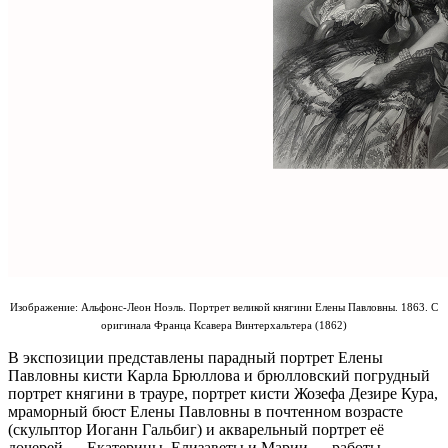
Изображение: Альфонс-Леон Ноэль. Портрет великой княгини Елены Павловны. 1863. С
оригинала Франца Ксавера Винтерхальтера (1862)
В экспозиции представлены парадный портрет Елены
Павловны кисти Карла Брюллова и брюлловский погрудный
портрет княгини в трауре, портрет кисти Жозефа Дезире Кура,
мраморный бюст Елены Павловны в почтенном возрасте
(скульптор Иоганн Гальбиг) и акварельный портрет её
дочерей — Екатерины, Елизаветы и Марии — работы