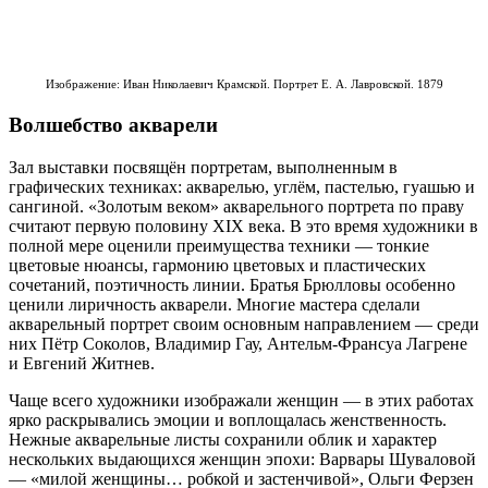
Изображение: Иван Николаевич Крамской. Портрет Е. А. Лавровской. 1879
Волшебство акварели
Зал выставки посвящён портретам, выполненным в
графических техниках: акварелью, углём, пастелью, гуашью и
сангиной. «Золотым веком» акварельного портрета по праву
считают первую половину XIX века. В это время художники в
полной мере оценили преимущества техники — тонкие
цветовые нюансы, гармонию цветовых и пластических
сочетаний, поэтичность линии. Братья Брюлловы особенно
ценили лиричность акварели. Многие мастера сделали
акварельный портрет своим основным направлением — среди
них Пётр Соколов, Владимир Гау, Антельм‑Франсуа Лагрене
и Евгений Житнев.
Чаще всего художники изображали женщин — в этих работах
ярко раскрывались эмоции и воплощалась женственность.
Нежные акварельные листы сохранили облик и характер
нескольких выдающихся женщин эпохи: Варвары Шуваловой
— «милой женщины… робкой и застенчивой», Ольги Ферзен