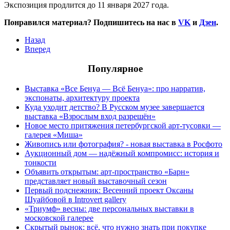
Экспозиция продлится до 11 января 2027 года.
Понравился материал? Подпишитесь на нас в
VK
и
Дзен
.
Назад
Вперед
Популярное
Выставка «Все Бенуа — Всё Бенуа»: про нарратив,
экспонаты, архитектуру проекта
Куда уходит детство? В Русском музее завершается
выставка «Взрослым вход разрешён»
Новое место притяжения петербургской арт-тусовки —
галерея «Миша»
Живопись или фотография? - новая выставка в Росфото
Аукционный дом — надёжный компромисс: история и
тонкости
Объявить открытым: арт-пространство «Барн»
представляет новый выставочный сезон
Первый подснежник: Весенний проект Оксаны
Шуайбовой в Introvert gallery
«Триумф» весны: две персональных выставки в
московской галерее
Скрытый рынок: всё, что нужно знать при покупке