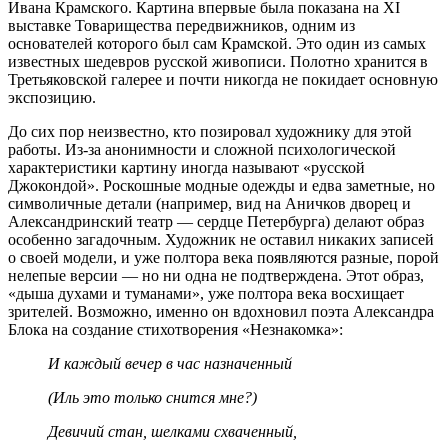
Ивана Крамского. Картина впервые была показана на XI
выставке Товарищества передвижников, одним из
основателей которого был сам Крамской. Это один из самых
известных шедевров русской живописи. Полотно хранится в
Третьяковской галерее и почти никогда не покидает основную
экспозицию.
До сих пор неизвестно, кто позировал художнику для этой
работы. Из‑за анонимности и сложной психологической
характеристики картину иногда называют «русской
Джокондой». Роскошные модные одежды и едва заметные, но
символичные детали (например, вид на Аничков дворец и
Александринский театр — сердце Петербурга) делают образ
особенно загадочным. Художник не оставил никаких записей
о своей модели, и уже полтора века появляются разные, порой
нелепые версии — но ни одна не подтверждена. Этот образ,
«дыша духами и туманами», уже полтора века восхищает
зрителей. Возможно, именно он вдохновил поэта Александра
Блока на создание стихотворения «Незнакомка»:
И каждый вечер в час назначенный
(Иль это только снится мне?)
Девичий стан, шелками схваченный,