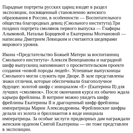
Парадные портреты русских цариц входят в раздел
экспозиции, посвященный становлению женского
образования в России, в особенности — Воспитательного
общества благородных девиц (Смольного института).Три
поздних портрета смолянок первого выпуска — Глафиры
Алымовой, Натальи Борщевой и Екатерины Молчановой —
написаны Дмитрием Левицким и считаются шедеврами
мирового уровня.
Икона «Предстательство Божьей Матери за воспитанниц
Смольного института» Алексея Венецианова и наградной
шифр выпускниц напоминают о просветительском проекте
создания «новой породы людей». Успешные выпускницы
Смольного могли служить при Дворе. В зале представлены
знаки отличия, которые обеспечивали благополучное
будущее: золотой шифр с инициалом «Е» (Екатерина II) для
лучших «смолянок». После окончания курса их обычно ждала
карьера фрейлины. В витрине можно увидеть шифр
фрейлины Екатерины II и драгоценный шифр фрейлины
императрицы Марии Александровны. Фрейлинские шифры
делали из золота и бриллиантов в виде инициала
императрицы. За особые заслуги придворных дам награждали
женским орденом Святой Екатерины — он тоже представлен
в экспозиции.