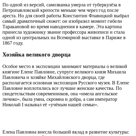
По одной из версий, самозванка умерла от туберкулёза в
Петропавловской крепости меньше чем через год после
ареста. Но для своей работы Константин Флавицкий выбрал
самый драматичный сюжет: он изобразил момент гибели
Таракановой во время наводнения в камере. Эта картина
принесла художнику звание профессора живописи и стала
одной из центральных на Всемирной выставке в Париже в
1867 году.
Хозяйка великого дворца
Особое место в экспозиции занимают материалы о великой
княгине Елене Павловне, супруге великого князя Михаила
Павловича и хозяйке Михайловского дворца, где
располагается основная экспозиция Русского музея. В Елене
Павловне воплотились все лучшие женские качества. По
свидетельствам современников, она «имела ангельское
личико», была умна, скромна и добра, а сам император
Николай I называл её «учёным нашей семьи».
Елена Павловна внесла большой вклад в развитие культуры: