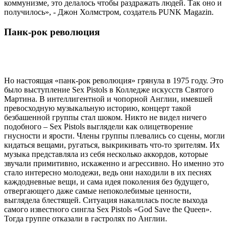
коммунизме, это делалось чтобы раздражать людей. Так оно и
получилось», - Джон Холмстром, создатель PUNK Magazin.
Панк-рок революция
Но настоящая «панк-рок революция» грянула в 1975 году. Это
было выступление Sex Pistols в Колледже искусств Святого
Мартина. В интеллигентной и чопорной Англии, имевшей
превосходную музыкальную историю, концерт такой
безбашенной группы стал шоком. Никто не видел ничего
подобного – Sex Pistols выглядели как олицетворение
гнусности и ярости. Члены группы плевались со сцены, могли
кидаться вещами, ругаться, выкрикивать что-то зрителям. Их
музыка представляла из себя несколько аккордов, которые
звучали примитивно, искаженно и агрессивно. Но именно это
стало интересно молодежи, ведь они находили в их песнях
каждодневные вещи, и сама идея поколения без будущего,
отвергающего даже самые непоколебимые ценности,
выглядела блестящей. Ситуация накалилась после выхода
самого известного сингла Sex Pistols «God Save the Queen».
Тогда группе отказали в гастролях по Англии.