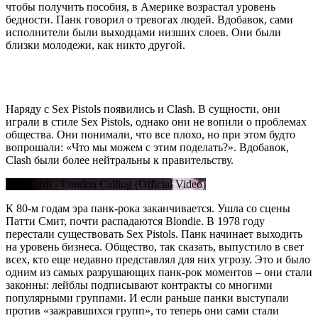
чтобы получить пособия, в Америке возрастал уровень
бедности. Панк говорил о тревогах людей. Вдобавок, сами
исполнители были выходцами низших слоев. Они были
близки молодежи, как никто другой.
Наряду с Sex Pistols появились и Clash. В сущности, они
играли в стиле Sex Pistols, однако они не вопили о проблемах
общества. Они понимали, что все плохо, но при этом будто
вопрошали: «Что мы можем с этим поделать?». Вдобавок,
Clash были более нейтральны к правительству.
The Clash - London Calling (Official Video)
К 80-м годам эра панк-рока заканчивается. Ушла со сцены
Патти Смит, почти распадаются Blondie. В 1978 году
перестали существовать Sex Pistols. Панк начинает выходить
на уровень бизнеса. Общество, так сказать, выпустило в свет
всех, кто еще недавно представлял для них угрозу. Это и было
одним из самых разрушающих панк-рок моментов – они стали
законны: лейблы подписывают контракты со многими
популярными группами. И если раньше панки выступали
против «зажравшихся групп», то теперь они сами стали