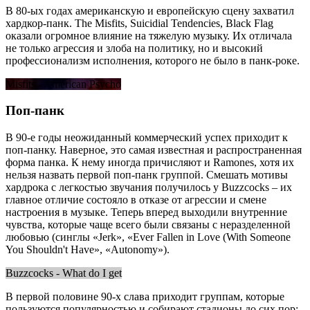
В 80-ых годах американскую и европейскую сцену захватил
хардкор-панк. The Misfits, Suicidial Tendencies, Black Flag
оказали огромное влияние на тяжелую музыку. Их отличала
не только агрессия и злоба на политику, но и высокий
профессионализм исполнения, которого не было в панк-роке.
Misfits - American Psycho
Поп-панк
В 90-е годы неожиданный коммерческий успех приходит к
поп-панку. Наверное, это самая известная и распространенная
форма панка. К нему иногда причисляют и Ramones, хотя их
нельзя назвать первой поп-панк группой. Смешать мотивы
хардрока с легкостью звучания получилось у Buzzcocks – их
главное отличие состояло в отказе от агрессии и смене
настроения в музыке. Теперь вперед выходили внутренние
чувства, которые чаще всего были связаны с неразделенной
любовью (синглы «Jerk», «Ever Fallen in Love (With Someone
You Shouldn't Have», «Autonomy»).
Buzzcocks - What do I get
В первой половине 90-х слава приходит группам, которые
пользуются популярностью и собирают стадионы до сих пор: