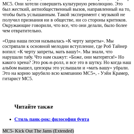
МС5. Они хотели совершить культурную революцию. Это
был жесткий, антиобщественный вызов, направленный на то,
чтобы быть услышанным. Такой эксперимент с музыкой не
получил признания ни в обществе, ни со стороны критиков.
Окружающие говорили, что все, что они делали, было более
чем отвратительно.
«Одна наша песня называлась «К черту запреты». Мы
состряпали к основной мелодии вступление, где Роб Тайнер
вопил: «К черту запреты, мать вашу!». Мы знали, что
нарушали табу. Что нам скажут: «Боже, они матерятся!» Но
какого хрена? Это рок-н-ролл, и все это в шутку. Но когда наш
альбом вышел, цензоры это услышали и «мать вашу» убрали.
Это на корню зарубило всю компанию МС5», - Уэйн Крамер,
гитарист МС5.
Читайте также
Стиль панк-рок: философия бунта
MC5- Kick Out The Jams (Extended)