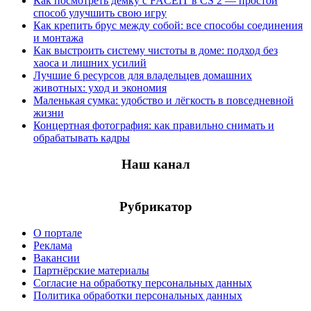
Как посмотреть демку с FACEIT в CS 2 — простой
способ улучшить свою игру
Как крепить брус между собой: все способы соединения
и монтажа
Как выстроить систему чистоты в доме: подход без
хаоса и лишних усилий
Лучшие 6 ресурсов для владельцев домашних
животных: уход и экономия
Маленькая сумка: удобство и лёгкость в повседневной
жизни
Концертная фотография: как правильно снимать и
обрабатывать кадры
Наш канал
Рубрикатор
О портале
Реклама
Вакансии
Партнёрские материалы
Согласие на обработку персональных данных
Политика обработки персональных данных