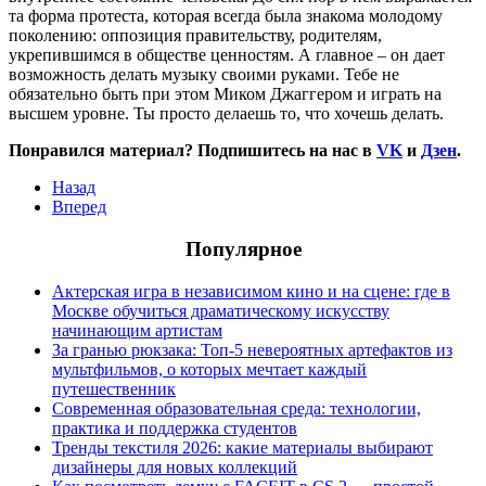
та форма протеста, которая всегда была знакома молодому
поколению: оппозиция правительству, родителям,
укрепившимся в обществе ценностям. А главное – он дает
возможность делать музыку своими руками. Тебе не
обязательно быть при этом Миком Джаггером и играть на
высшем уровне. Ты просто делаешь то, что хочешь делать.
Понравился материал? Подпишитесь на нас в
VK
и
Дзен
.
Назад
Вперед
Популярное
Актерская игра в независимом кино и на сцене: где в
Москве обучиться драматическому искусству
начинающим артистам
За гранью рюкзака: Топ-5 невероятных артефактов из
мультфильмов, о которых мечтает каждый
путешественник
Современная образовательная среда: технологии,
практика и поддержка студентов
Тренды текстиля 2026: какие материалы выбирают
дизайнеры для новых коллекций