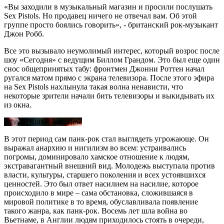
«Вы заходили в музыкальный магазин и просили послушать
Sex Pistols. Но продавец ничего не отвечал вам. Об этой
группе просто боялись говорить», - британский рок-музыкант
Джон Робб.
Все это вызывало неумолимый интерес, который возрос после
шоу «Сегодня» с ведущим Биллом Грандом. Это был еще один
снос общепринятых табу: фронтмен Джонни Роттен начал
ругался матом прямо с экрана телевизора. После этого эфира
на Sex Pistols нахлынула такая волна ненависти, что
некоторые зрители начали бить телевизоры и выкидывать их
из окна.
Johnny Rotten Interview
В этот период сам панк-рок стал выглядеть угрожающе. Он
выражал анархию и нигилизм во всем: устраивались
погромы, доминировало хамское отношение к людям,
экстравагантный внешний вид. Молодежь выступала против
власти, культуры, старшего поколения и всех устоявшихся
ценностей. Это был ответ насилием на насилие, которое
происходило в мире – сама обстановка, сложившаяся в
мировой политике в то время, обуславливала появление
такого жанра, как панк-рок. Восемь лет шла война во
Вьетнаме, в Англии людям приходилось стоять в очереди,