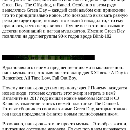
Green Day, The Offspring, и Rancid. Особенно в этом ряду
выделялись Green Day – каждый свой альбом они приносили
что-то принципиально новое. Это позволяло вызывать разную
реакцию аудитории, потому что каждый находил то, что ему
нравилось, и что не нравилось. Лучше всего это показывают
десятки номинаций и наград музыкантов. Именно Green Day
повлияли на другиегруппы 90-х годов вроде Blink-182.
Green Day - American Idiot [OFFICIAL VIDEO]
Вдохновлялись своими предшественниками и молодые поп-
панк музыканты, открывшие этот жанр для XXI века: A Day to
Remember, All Time Low, Fall Out Boy.
Почему же панк-рок до сих пор популярен? Почему находятся
новые люди, готовые слушать этот жанр и играть в нем?
Взгляните на 2017 год: вышли новые альбомы Rancid и CJ
Ramone, закончили запись свежей пластинки The Damned.
Готовят сборник со своими хитами Green Day, которые только
год назад порадовали фанатов новым полноформатником.
Возможно, панк-рок – это не просто музыка. Это образ жизни,
внутреннее состояние человека. До сих пор в нем выражается