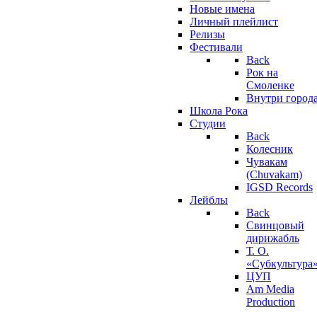
Новые имена
Личный плейлист
Релизы
Фестивали
Back
Рок на
Смоленке
Внутри город
Школа Рока
Студии
Back
Колесник
Чувакам
(Chuvakam)
IGSD Records
Лейблы
Back
Свинцовый
дирижабль
Т. О.
«Субкультура
ЦУП
Am Media
Production