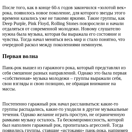
После того, как в конце 60-х годов закончился «золотой век»
рока, появилось новое поколение, для которого звезды этого
времени казались уже не такими яркими. Такие группы, как
Deep Purple, Pink Floyd, Rolling Stones повзрослели и начали
отдаляться от современной молодежи. Новому слушателю
нужна была музыка, которая бы выражала его состояние и
чувства. Тогда начал меняться весь мир и стало понятно, что
очередной раскол между поколениями неминуем.
Первая волна
Панк-рок вышел из гаражного рока, который представлял из
себя смешение разных направлений. Однако это была первая
«собственная» музыка молодежи – группы выражали себя,
свои взгляды и свою позицию, не обращая внимание на
массы.
Постепенно гаражный рок начал расслаиваться: какие-то
группы распадались, какие-то уходили в другие музыкальные
течения. Однако желание играть простую, не ограниченную
рамками музыку осталось. Та бескомпромиссность, которой
был наполнен гаражный рок, пропиталась агрессией. Тогда
появились группы, ставшие «истоками» панк-рока, например