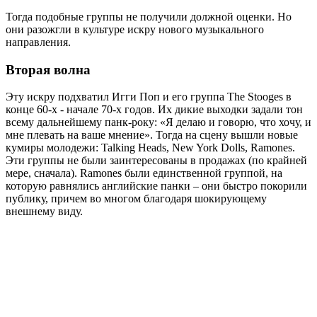
Тогда подобные группы не получили должной оценки. Но
они разожгли в культуре искру нового музыкального
направления.
Вторая волна
Эту искру подхватил Игги Поп и его группа The Stooges в
конце 60-х - начале 70-х годов. Их дикие выходки задали тон
всему дальнейшему панк-року: «Я делаю и говорю, что хочу, и
мне плевать на ваше мнение». Тогда на сцену вышли новые
кумиры молодежи: Talking Heads, New York Dolls, Ramones.
Эти группы не были заинтересованы в продажах (по крайней
мере, сначала). Ramones были единственной группой, на
которую равнялись английские панки – они быстро покорили
публику, причем во многом благодаря шокирующему
внешнему виду.