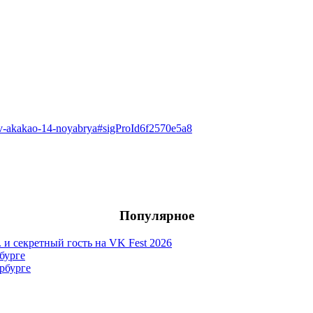
rt-v-akakao-14-noyabrya#sigProId6f2570e5a8
Популярное
. и секретный гость на VK Fest 2026
бурге
рбурге