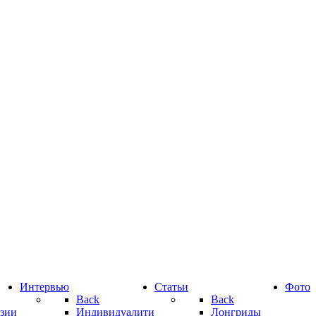
Интервью
Статьи
Фото
Back
Back
зии
Индивидуалити
Лонгриды