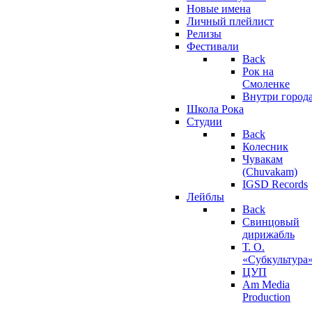
Новые имена
Личный плейлист
Релизы
Фестивали
Back
Рок на
Смоленке
Внутри город
Школа Рока
Студии
Back
Колесник
Чувакам
(Chuvakam)
IGSD Records
Лейблы
Back
Свинцовый
дирижабль
Т. О.
«Субкультура
ЦУП
Am Media
Production