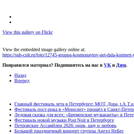
View this gallery on Flickr
View the embedded image gallery online at:
https://sub-cult.ru/foto/12745-gruppa-kosmonavtov-net-dala-kontse
Понравился материал? Подпишитесь на нас в
VK
и
Дзен
.
Назад
Вперед
Главный фестиваль лета в Петербурге: МОТ, Дора, t.A.T.u
Фестиваль пост-рока в «Монолит» прошёл в Санкт-Петер
Ледовая сказка для всех: «Бременские музыканты» в Пете
Фестиваль новой музыки Post Noir в Петербурге
Петровские Ассамблеи 2026: цирк, шоу и любовь
Большой праздничный концерт группы Ангел НеБес