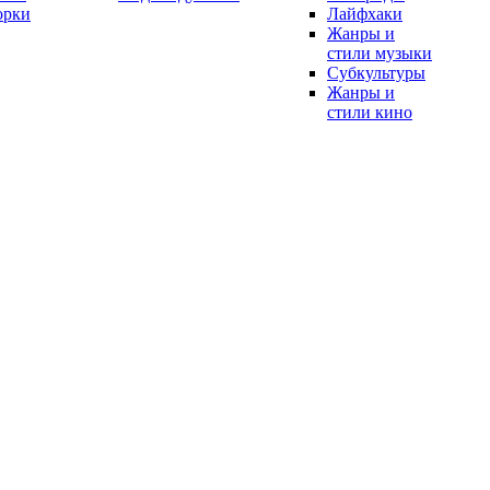
орки
Лайфхаки
Жанры и
стили музыки
Субкультуры
Жанры и
стили кино