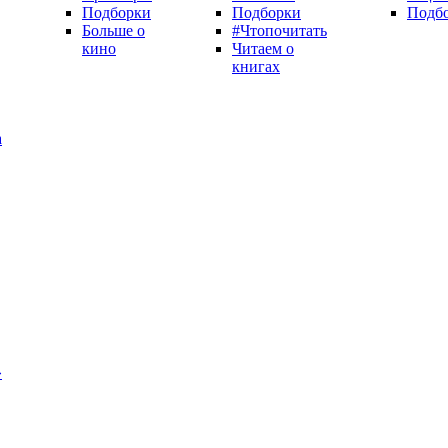
Подборки
Подборки
Подб
Больше о
#Чтопочитать
кино
Читаем о
книгах
а
»