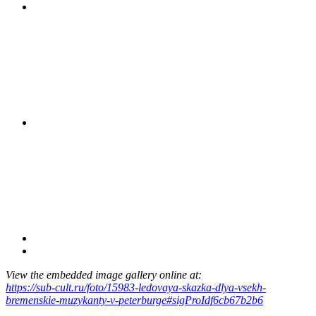
View the embedded image gallery online at:
https://sub-cult.ru/foto/15983-ledovaya-skazka-dlya-vsekh-
bremenskie-muzykanty-v-peterburge#sigProIdf6cb67b2b6