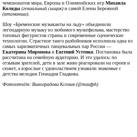
чемпионатов мира, Европы и Олимпийских игр
Михаила
Коляды
(гениальный сыщик)
и самой Елены Бережной
(атаманша)
.
Шоу «Бременские музыканты на льду» объединили
легендарную музыку из любимого мультфильма, мастерство
топовых фигуристов страны и современные сценические
технологии. Страстное танго разбойников исполнила одна из
самых харизматичных танцевальных пар России —
Екатерина Миронова
и
Евгений Устенко
. Постановка была
рассчитана на семейную аудиторию. И это удалось: по
отзывам зрителей, дети в зале живо реагировали на героев и
сюжет, а взрослые с удовольствием узнавали знакомые с
детства мелодии Геннадия Гладкова.
Фотоотчёт: Виноградова Ксения (@maufph)