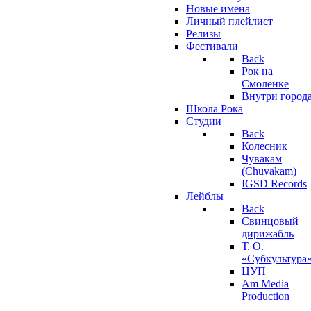
Новые имена
Личный плейлист
Релизы
Фестивали
Back
Рок на
Смоленке
Внутри город
Школа Рока
Студии
Back
Колесник
Чувакам
(Chuvakam)
IGSD Records
Лейблы
Back
Свинцовый
дирижабль
Т. О.
«Субкультура
ЦУП
Am Media
Production