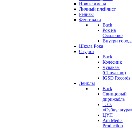
Новые имена
Личный плейлист
Релизы
Фестивали
Back
Рок на
Смоленке
Внутри город
Школа Рока
Студии
Back
Колесник
Чувакам
(Chuvakam)
IGSD Records
Лейблы
Back
Свинцовый
дирижабль
Т. О.
«Субкультура
ЦУП
Am Media
Production