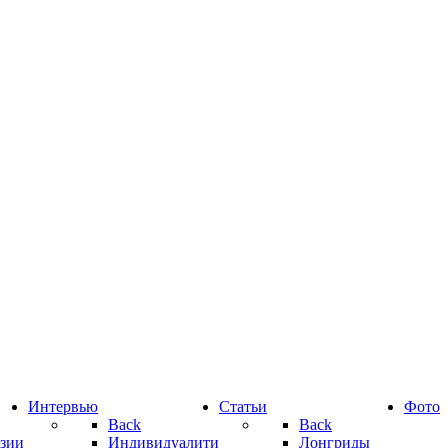
Интервью
Статьи
Фото
Back
Back
зии
Индивидуалити
Лонгриды