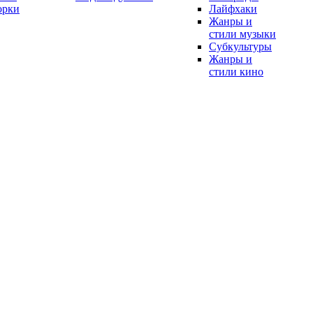
орки
Лайфхаки
Жанры и
стили музыки
Субкультуры
Жанры и
стили кино