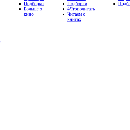
Подборки
Подборки
Подб
Больше о
#Чтопочитать
кино
Читаем о
книгах
а
»