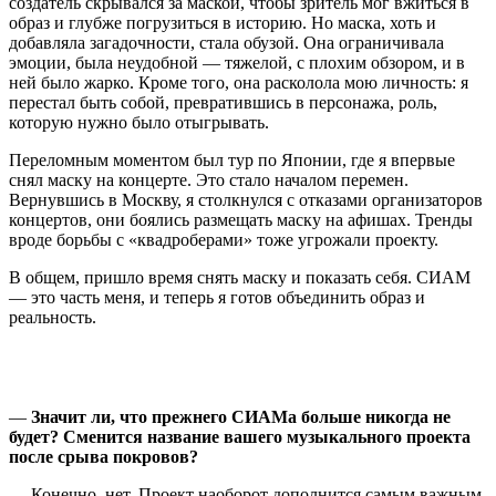
создатель скрывался за маской, чтобы зритель мог вжиться в
образ и глубже погрузиться в историю. Но маска, хоть и
добавляла загадочности, стала обузой. Она ограничивала
эмоции, была неудобной — тяжелой, с плохим обзором, и в
ней было жарко. Кроме того, она расколола мою личность: я
перестал быть собой, превратившись в персонажа, роль,
которую нужно было отыгрывать.
Переломным моментом был тур по Японии, где я впервые
снял маску на концерте. Это стало началом перемен.
Вернувшись в Москву, я столкнулся с отказами организаторов
концертов, они боялись размещать маску на афишах. Тренды
вроде борьбы с «квадроберами» тоже угрожали проекту.
В общем, пришло время снять маску и показать себя. СИАМ
— это часть меня, и теперь я готов объединить образ и
реальность.
—
Значит ли, что прежнего СИАМа больше никогда не
будет? Сменится название вашего музыкального проекта
после срыва покровов?
— Конечно, нет. Проект наоборот дополнится самым важным