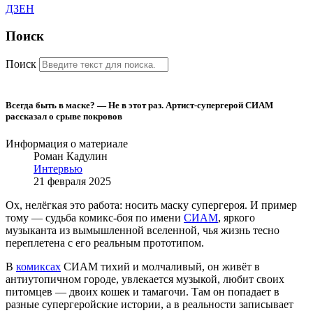
ДЗЕН
Поиск
Поиск
Всегда быть в маске? — Не в этот раз. Артист-супергерой СИАМ
рассказал о срыве покровов
Информация о материале
Роман Кадулин
Интервью
21 февраля 2025
Ох, нелёгкая это работа: носить маску супергероя. И пример
тому — судьба комикс-боя по имени
СИАМ
, яркого
музыканта из вымышленной вселенной, чья жизнь тесно
переплетена с его реальным прототипом.
В
комиксах
СИАМ тихий и молчаливый, он живёт в
антиутопичном городе, увлекается музыкой, любит своих
питомцев — двоих кошек и тамагочи. Там он попадает в
разные супергеройские истории, а в реальности записывает