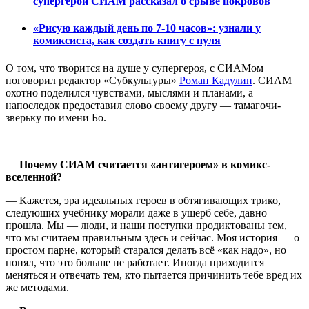
супергерой СИАМ рассказал о срыве покровов
«Рисую каждый день по 7-10 часов»: узнали у
комиксиста, как создать книгу с нуля
О том, что творится на душе у супергероя, с СИАМом
поговорил редактор «Субкультуры»
Роман Кадулин
. СИАМ
охотно поделился чувствами, мыслями и планами, а
напоследок предоставил слово своему другу — тамагочи-
зверьку по имени Бо.
—
Почему СИАМ считается «антигероем» в комикс-
вселенной?
— Кажется, эра идеальных героев в обтягивающих трико,
следующих учебнику морали даже в ущерб себе, давно
прошла. Мы — люди, и наши поступки продиктованы тем,
что мы считаем правильным здесь и сейчас. Моя история — о
простом парне, который старался делать всё «как надо», но
понял, что это больше не работает. Иногда приходится
меняться и отвечать тем, кто пытается причинить тебе вред их
же методами.