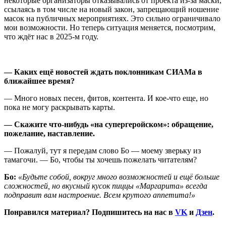
некоторые организаторы отказывались от проекта из-за маски,
ссылаясь в том числе на новый закон, запрещающий ношение
масок на публичных мероприятиях. Это сильно ограничивало
мои возможности. Но теперь ситуация меняется, посмотрим,
что ждёт нас в 2025-м году.
— Каких ещё новостей ждать поклонникам СИАМа в
ближайшее время?
— Много новых песен, фитов, контента. И кое-что еще, но
пока не могу раскрывать карты.
—
Скажите что-нибудь «на супергеройском»: обращение,
пожелание, наставление.
— Пожалуй, тут я передам слово Бо — моему зверьку из
тамагочи. — Бо, чтобы ты хочешь пожелать читателям?
Бо:
«Будьте собой, вокруг много возможностей и ещё больше
сложностей, но вкусный кусок пиццы «Маргарита» всегда
подправит вам настроение. Всем крутого аппетита!»
Понравился материал? Подпишитесь на нас в
VK
и
Дзен
.