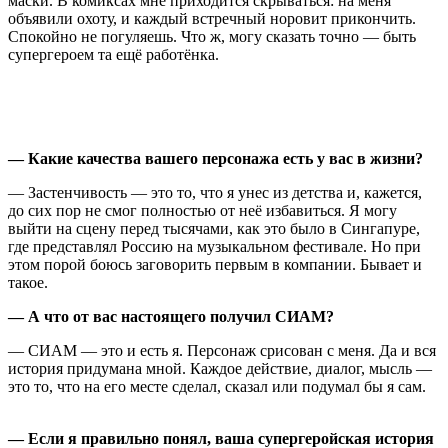
маски. В комиксах мне приходится скрываться: на меня
объявили охоту, и каждый встречный норовит прикончить.
Спокойно не погуляешь. Что ж, могу сказать точно — быть
супергероем та ещё работёнка.
— Какие качества вашего персонажа есть у вас в жизни?
— Застенчивость — это то, что я унес из детства и, кажется,
до сих пор не смог полностью от неё избавиться. Я могу
выйти на сцену перед тысячами, как это было в Сингапуре,
где представлял Россию на музыкальном фестивале. Но при
этом порой боюсь заговорить первым в компании. Бывает и
такое.
— А что от вас настоящего получил СИАМ?
— СИАМ — это и есть я. Персонаж срисован с меня. Да и вся
история придумана мной. Каждое действие, диалог, мысль —
это то, что на его месте сделал, сказал или подумал бы я сам.
— Если я правильно понял, ваша супергеройская история