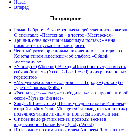
Назад
Вперед
Популярное
Роман Габриа: «А хочется пьесы, действенного сюжета».
О спектакле «Пастернак » в театре «Мастерская»
Три дня, одна локация и максимум пользы: «Анна
помогает» запускает новый проект
Честный разговор с новым поколением — интервью с
Константином Арсеневым об альбоме «Общий
знаменатель»
«Уайтаут» (Whiteout): Выход «Потребность чувствовать
себя любимым» (Need To Feel Loved) и открытие новых
горизонтов
«Мы универсальные солдаты» — «Города» (Goroda) о
туре с «Салива» (Saliva)
«Раз ты здесь — ты уже победитель»: как прошёл второй
сезон «Музыки бизнеса»
Songs Of Love Gone («Песни ушедшей любви»): почему
второй альбом Youth Vintage («Старомодность юности»)
получился таким личным (и при этом выдуманным)
От поэзии до ритмик-нойза: проводы весны в
видеосалоне «Голый Вуд» (Golyj Wood)
Интервью с поэтом и писателем Андреем Демьяненко: