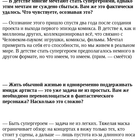
—
В детстве многие мечтают стать супергероями, однако
этим мечтам не суждено сбыться. Вам же это фактически
удалось. Что чувствуете, осознавая это?
— Осознание этого пришло спустя два года после создания
проекта и выхода первого эпизода комикса. В детстве я, как и
миллионы других, коллекционировал всё, что связано с
Человеком-пауком: игрушки, комиксы, фильмы. Мечтал
примерить на себя его способности, но мы живем в реальном
мире. В детстве стать супергероем предполагалось немного в
другом формате, но что имеем, то имеем. (прим. — смеётся)
—
Жить обычной жизнью и одновременно поддерживать
имидж артиста — это уже задача не из простых. Вам же
необходимо перевоплощаться в фантастического
персонажа? Насколько это сложно?
— Быть супергероем — задача не из легких. Тяжелая маска
ограничивает обзор: на концертах я вижу только тех, кто
стоит у сцены, а дальше — лишь пустота из-за длинного носа