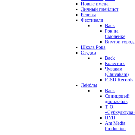
Новые имена
Личный плейлист
Релизы
Фестивали
Back
Рок на
Смоленке
Внутри город
Школа Рока
Студии
Back
Колесник
Чувакам
(Chuvakam)
IGSD Records
Лейблы
Back
Свинцовый
дирижабль
Т. О.
«Субкультура
ЦУП
Am Media
Production