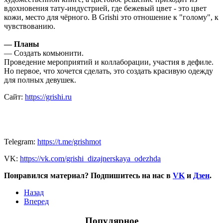
вдохновения тату-индустрией, где бежевый цвет - это цвет
кожи, место для чёрного. В Grishi это отношение к "голому", к
чувствованию.
—
Планы
— Создать комьюнити.
Проведение мероприятий и коллаборации, участия в дефиле.
Но первое, что хочется сделать, это создать красивую одежду
для полных девушек.
Сайт:
https://grishi.ru
Telegram:
https://t.me/grishmot
VK:
https://vk.com/grishi_dizajnerskaya_odezhda
Понравился материал? Подпишитесь на нас в
VK
и
Дзен
.
Назад
Вперед
Популярное