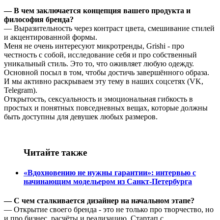
—
В чем заключается концепция
вашего продукта и
философия бренда?
— Выразительность через контраст цвета, смешивание стилей
и акцентированной формы.
Меня не очень интересуют микротренды, Grishi - про
честность с собой, исследование себя и про собственный
уникальный стиль. Это то, что оживляет любую одежду.
Основной посыл в том, чтобы достичь завершённого образа.
И мы активно раскрываем эту тему в наших соцсетях (VK,
Telegram).
Открытость, сексуальность и эмоциональная гибкость в
простых и понятных повседневных вещах, которые должны
быть доступны для девушек любых размеров.
Читайте также
«Вдохновению не нужны гарантии»: интервью с
начинающим модельером из Санкт-Петербурга
—
С чем сталкивается дизайнер на начальном этапе?
— Открытие своего бренда - это не только про творчество, но
и про бизнес, расчёты и реализацию. Стартап с