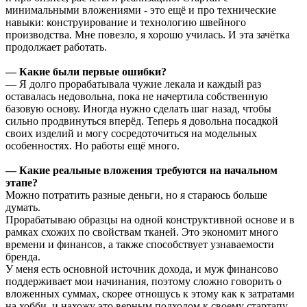
минимальными вложениями - это ещё и про технические
навыки: конструирование и технологию швейного
производства. Мне повезло, я хорошо училась. И эта зачётка
продолжает работать.
—
Какие были первые ошибки?
— Я долго прорабатывала чужие лекала и каждый раз
оставалась недовольна, пока не начертила собственную
базовую основу. Иногда нужно сделать шаг назад, чтобы
сильно продвинуться вперёд. Теперь я довольна посадкой
своих изделий и могу сосредоточиться на модельных
особенностях. Но работы ещё много.
—
Какие реальные вложения требуются на начальном
этапе?
Можно потратить разные деньги, но я стараюсь больше
думать.
Прорабатываю образцы на одной конструктивной основе и в
рамках схожих по свойствам тканей. Это экономит много
времени и финансов, а также способствует узнаваемости
бренда.
У меня есть основной источник дохода, и муж финансово
поддерживает мои начинания, поэтому сложно говорить о
вложенных суммах, скорее отношусь к этому как к затратами
на хобби, и нахожу это верным подходом к своему стартапу.