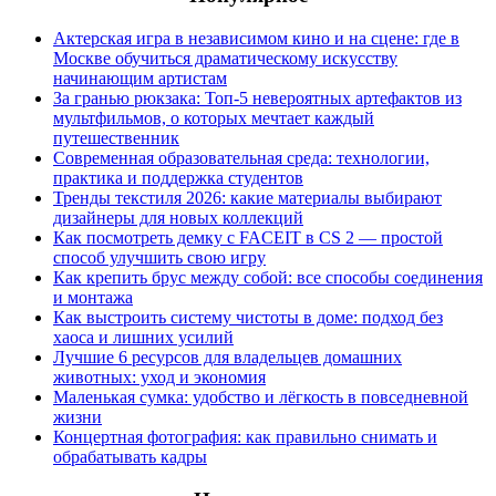
Актерская игра в независимом кино и на сцене: где в
Москве обучиться драматическому искусству
начинающим артистам
За гранью рюкзака: Топ-5 невероятных артефактов из
мультфильмов, о которых мечтает каждый
путешественник
Современная образовательная среда: технологии,
практика и поддержка студентов
Тренды текстиля 2026: какие материалы выбирают
дизайнеры для новых коллекций
Как посмотреть демку с FACEIT в CS 2 — простой
способ улучшить свою игру
Как крепить брус между собой: все способы соединения
и монтажа
Как выстроить систему чистоты в доме: подход без
хаоса и лишних усилий
Лучшие 6 ресурсов для владельцев домашних
животных: уход и экономия
Маленькая сумка: удобство и лёгкость в повседневной
жизни
Концертная фотография: как правильно снимать и
обрабатывать кадры