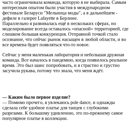
часто ограничивала команда, которую я не выбирала. Самым
интересным опытом были участия в международном
фестивале Беларуси "Мельница моды", а в дальнейшем -
дефиле в галерее Lafayette в Берлине.
Параллельно я развивалась ещё в нескольких сферах, но
моделирование всегда оставалось «опасной» территорией, где
слишком большая конкуренция. Отправной точкой стало
осознание, что сейчас рынок насыщен в любой области, и во
все времена будет появляться что-то новое.
Сейчас у меня маленькая лаборатория и небольшая дружная
команда. Все началось в пандемию, когда появилось реальное
время. Это был шанс попробовать, и я страстно и грустно
засучила рукава, потому что знала, что меня ждёт.
—
Каким было первое изделие?
— Помимо прочего, я увлекаюсь pole dance, и однажды
сделала себе удобное платье для танцев с глубокими
разрезами. К большому удивлению, это по-прежнему самое
популярное платье в коллекции.