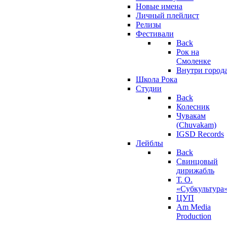
Новые имена
Личный плейлист
Релизы
Фестивали
Back
Рок на
Смоленке
Внутри город
Школа Рока
Студии
Back
Колесник
Чувакам
(Chuvakam)
IGSD Records
Лейблы
Back
Свинцовый
дирижабль
Т. О.
«Субкультура
ЦУП
Am Media
Production