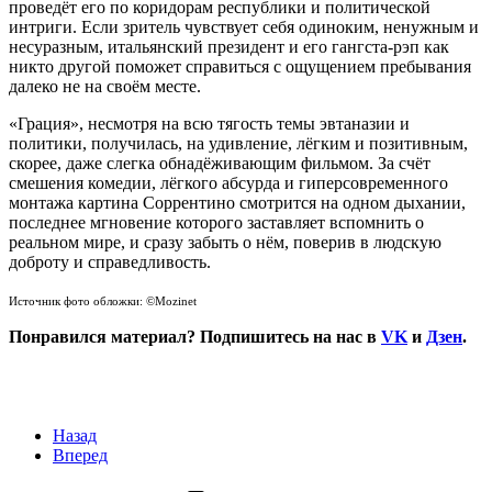
проведёт его по коридорам республики и политической
интриги. Если зритель чувствует себя одиноким, ненужным и
несуразным, итальянский президент и его гангста-рэп как
никто другой поможет справиться с ощущением пребывания
далеко не на своём месте.
«Грация», несмотря на всю тягость темы эвтаназии и
политики, получилась, на удивление, лёгким и позитивным,
скорее, даже слегка обнадёживающим фильмом. За счёт
смешения комедии, лёгкого абсурда и гиперсовременного
монтажа картина Соррентино смотрится на одном дыхании,
последнее мгновение которого заставляет вспомнить о
реальном мире, и сразу забыть о нём, поверив в людскую
доброту и справедливость.
Источник фото обложки: ©Mozinet
Понравился материал? Подпишитесь на нас в
VK
и
Дзен
.
Назад
Вперед