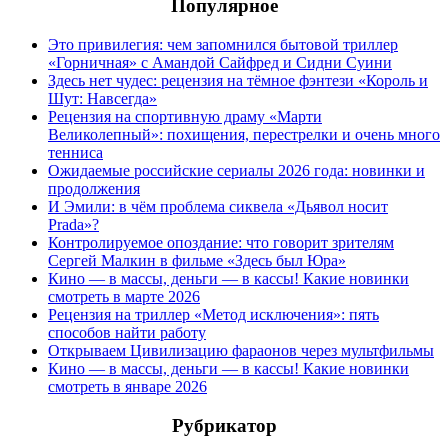
Популярное
Это привилегия: чем запомнился бытовой триллер
«Горничная» с Амандой Сайфред и Сидни Суини
Здесь нет чудес: рецензия на тёмное фэнтези «Король и
Шут: Навсегда»
Рецензия на спортивную драму «Марти
Великолепный»: похищения, перестрелки и очень много
тенниса
Ожидаемые российские сериалы 2026 года: новинки и
продолжения
И Эмили: в чём проблема сиквела «Дьявол носит
Prada»?
Контролируемое опоздание: что говорит зрителям
Сергей Малкин в фильме «Здесь был Юра»
Кино — в массы, деньги — в кассы! Какие новинки
смотреть в марте 2026
Рецензия на триллер «Метод исключения»: пять
способов найти работу
Открываем Цивилизацию фараонов через мультфильмы
Кино — в массы, деньги — в кассы! Какие новинки
смотреть в январе 2026
Рубрикатор