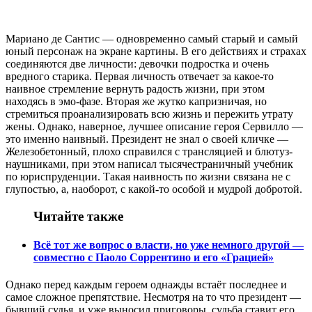
Мариано де Сантис — одновременно самый старый и самый
юный персонаж на экране картины. В его действиях и страхах
соединяются две личности: девочки подростка и очень
вредного старика. Первая личность отвечает за какое-то
наивное стремление вернуть радость жизни, при этом
находясь в эмо-фазе. Вторая же жутко капризничая, но
стремиться проанализировать всю жизнь и пережить утрату
жены. Однако, наверное, лучшее описание героя Сервилло —
это именно наивный. Президент не знал о своей кличке —
Железобетонный, плохо справился с трансляцией и блютуз-
наушниками, при этом написал тысячестраничный учебник
по юриспруденции. Такая наивность по жизни связана не с
глупостью, а, наоборот, с какой-то особой и мудрой добротой.
Читайте также
Всё тот же вопрос о власти, но уже немного другой —
совместно с Паоло Соррентино и его «Грацией»
Однако перед каждым героем однажды встаёт последнее и
самое сложное препятствие. Несмотря на то что президент —
бывший судья, и уже выносил приговоры, судьба ставит его