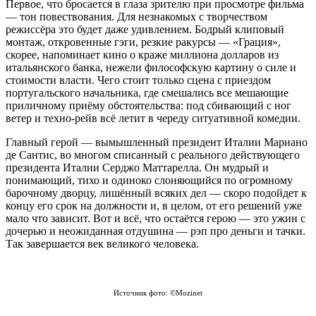
Первое, что бросается в глаза зрителю при просмотре фильма
— тон повествования. Для незнакомых с творчеством
режиссёра это будет даже удивлением. Бодрый клиповый
монтаж, откровенные гэги, резкие ракурсы — «Грация»,
скорее, напоминает кино о краже миллиона долларов из
итальянского банка, нежели философскую картину о силе и
стоимости власти. Чего стоит только сцена с приездом
португальского начальника, где смешались все мешающие
приличному приёму обстоятельства: под сбивающий с ног
ветер и техно-рейв всё летит в череду ситуативной комедии.
Главный герой — вымышленный президент Италии Мариано
де Сантис, во многом списанный с реального действующего
президента Италии Серджо Маттарелла. Он мудрый и
понимающий, тихо и одиноко слоняющийся по огромному
барочному дворцу, лишённый всяких дел — скоро подойдет к
концу его срок на должности и, в целом, от его решений уже
мало что зависит. Вот и всё, что остаётся герою — это ужин с
дочерью и неожиданная отдушина — рэп про деньги и тачки.
Так завершается век великого человека.
Источник фото: ©Mozinet