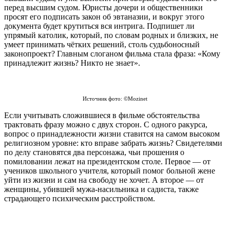
перед высшим судом. Юристы дочери и общественники
просят его подписать закон об эвтаназии, и вокруг этого
документа будет крутиться вся интрига. Подпишет ли
упрямый католик, который, по словам родных и близких, не
умеет принимать чётких решений, столь судьбоносный
законопроект? Главным слоганом фильма стала фраза: «Кому
принадлежит жизнь? Никто не знает».
Источник фото: ©Mozinet
Если учитывать сложившиеся в фильме обстоятельства
трактовать фразу можно с двух сторон. С одного ракурса,
вопрос о принадлежности жизни ставится на самом высоком
религиозном уровне: кто вправе забрать жизнь? Свидетелями
по делу становятся два персонажа, чьи прошения о
помиловании лежат на президентском столе. Первое — от
учеников школьного учителя, который помог больной жене
уйти из жизни и сам на свободу не хочет. А второе — от
женщины, убившей мужа-насильника и садиста, также
страдающего психическим расстройством.