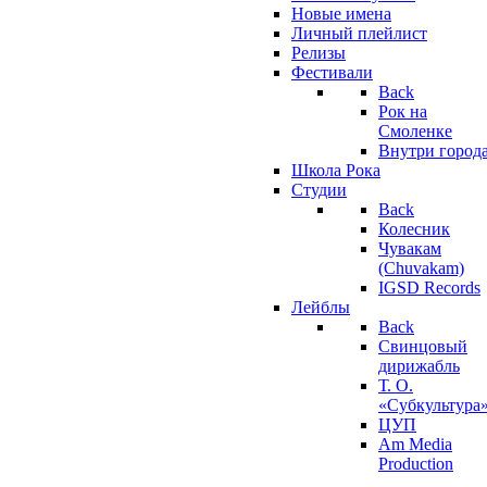
Новые имена
Личный плейлист
Релизы
Фестивали
Back
Рок на
Смоленке
Внутри город
Школа Рока
Студии
Back
Колесник
Чувакам
(Chuvakam)
IGSD Records
Лейблы
Back
Свинцовый
дирижабль
Т. О.
«Субкультура
ЦУП
Am Media
Production