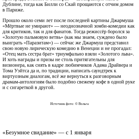
Дублине, тогда как Билли со Скай прощаются с отчим домом
в Париже.
Прошло около семи лет после последней картины Джармуша
«Мёртвые не умирают» — неоднозначной зомби-комедии как
для критиков, так и для фанатов. Тогда режиссёр боролся за
«Золотую пальмовую ветвь» (как мы знаем, суждено было
выиграть «Паразитам») — сейчас же Джармуш представил
свою новую лирическую комедию в Венеции и не прогадал:
«Отец мать сестра брат» триумфально взяли «Золотого льва».
И хоть награды и призы не столь притягательны для
визионера, как снять в кадре любимчиков Адама Драйвера и
Тома Уэйтса да и, по традиции, написать саундтрек к
виртуозным диалогам, всё же вернуться к разговорным
драмам-антологиям было подобно свежему кофе в одной руке
и с сигареткой в другой.
Источник фото: © Вольга
«Безумное свидание» — с 1 января