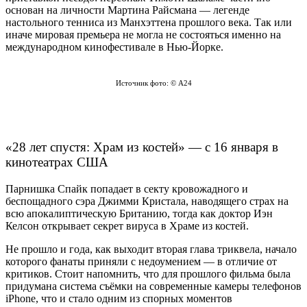
основан на личности Мартина Райсмана — легенде
настольного тенниса из Манхэттена прошлого века. Так или
иначе мировая премьера не могла не состояться именно на
международном кинофестивале в Нью-Йорке.
Источник фото: © А24
«28 лет спустя: Храм из костей» — с 16 января в
кинотеатрах США
Парнишка Спайк попадает в секту кровожадного и
беспощадного сэра Джимми Кристала, наводящего страх на
всю апокалиптическую Британию, тогда как доктор Иэн
Келсон открывает секрет вируса в Храме из костей.
Не прошло и года, как выходит вторая глава триквела, начало
которого фанаты приняли с недоумением — в отличие от
критиков. Стоит напомнить, что для прошлого фильма была
придумана система съёмки на современные камеры телефонов
iPhone, что и стало одним из спорных моментов