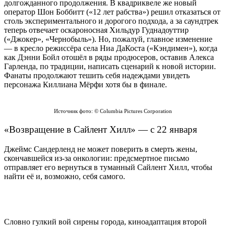
долгожданного продолжения. В квадриквеле же новый
оператор Шон Боббитт («12 лет рабства») решил отказаться от
столь экспериментального и дорогого подхода, а за саундтрек
теперь отвечает оскароносная Хильдур Гуднадоуттир
(«Джокер», «Чернобыль»). Но, пожалуй, главное изменение
— в кресло режиссёра села Ниа ДаКоста («Кэндимен»), когда
как Дэнни Бойл отошёл в ряды продюсеров, оставив Алекса
Гарленда, по традиции, написать сценарий к новой истории.
Фанаты продолжают тешить себя надеждами увидеть
персонажа Киллиана Мёрфи хотя бы в финале.
Источник фото: © Columbia Pictures Corporation
«Возвращение в Сайлент Хилл» — с 22 января
Джеймс Сандерленд не может поверить в смерть жены,
скончавшейся из-за онкологии: предсмертное письмо
отправляет его вернуться в туманный Сайлент Хилл, чтобы
найти её и, возможно, себя самого.
Словно гулкий вой сирены города, киноадаптация второй