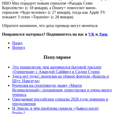
HBO Max порадует новым сериалом «Рыцарь Семи
Королевств» (с 18 января), а Disney+ повеселит мини-
сериалом «Чудо-человек» (с 27 января), тогда как Apple TV
покажет 3 сезон «Терапии» (с 28 января).
Обратите внимание, что даты премьер могут меняться.
Понравился материал? Подпишитесь на нас в
VK
и
Дзен
.
Назад
Вперед
Популярное
Это привилегия: чем запомнился бытовой триллер
«Горничная» с Амандой Сайфред и Сидни Суини
Здесь нет чудес: рецензия на тёмное фэнтези «Король и
Шут: Навсегда»
Рецензия на спортивную драму «Марти
Великолепный»: похищения, перестрелки и очень много
тенниса
Ожидаемые российские сериалы 2026 года: новинки и
продолжения
И Эмили: в чём проблема сиквела «Дьявол носит
Prada»?