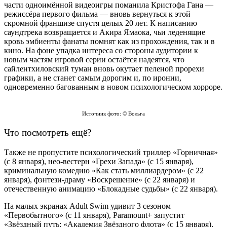
части одноимённой видеоигры поманила Кристофа Гана —
режиссёра первого фильма — вновь вернуться к этой
скромной франшизе спустя целых 20 лет. К написанию
саундтрека возвращается и Акира Ямаока, чьи леденящие
кровь эмбиенты фанаты помнят как из прохождения, так и в
кино. На фоне упадка интереса со стороны аудитории к
новым частям игровой серии остаётся надеятся, что
сайлентхиловский туман вновь окутает пеленой прорехи
графики, а не станет самым дорогим и, по иронии,
одновременно багованным в новом психологическом хорроре.
Источник фото: © Вольга
Что посмотреть ещё?
Также не пропустите психологический триллер «Горничная»
(с 8 января), нео-вестерн «Грехи Запада» (с 15 января),
криминальную комедию «Как стать миллиардером» (с 22
января), фэнтези-драму «Воскрешение» (с 22 января) и
отечественную анимацию «Блокадные судьбы» (с 22 января).
На малых экранах Adult Swim удивит 3 сезоном
«Первобытного» (с 11 января), Paramount+ запустит
«Звёздный путь: «Академия Звёздного флота» (с 15 января),