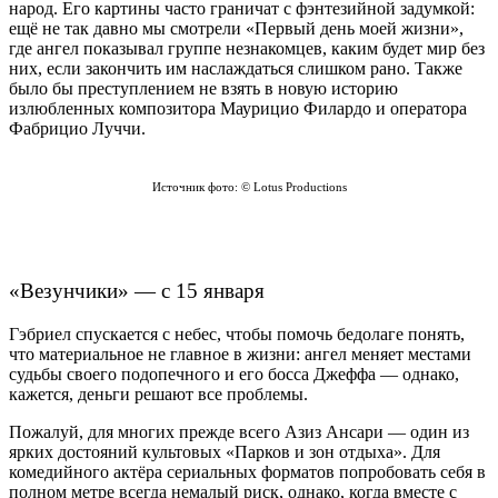
народ. Его картины часто граничат с фэнтезийной задумкой:
ещё не так давно мы смотрели «Первый день моей жизни»,
где ангел показывал группе незнакомцев, каким будет мир без
них, если закончить им наслаждаться слишком рано. Также
было бы преступлением не взять в новую историю
излюбленных композитора Маурицио Филардо и оператора
Фабрицио Луччи.
Источник фото: © Lotus Productions
«Везунчики» — с 15 января
Гэбриел спускается с небес, чтобы помочь бедолаге понять,
что материальное не главное в жизни: ангел меняет местами
судьбы своего подопечного и его босса Джеффа — однако,
кажется, деньги решают все проблемы.
Пожалуй, для многих прежде всего Азиз Ансари — один из
ярких достояний культовых «Парков и зон отдыха». Для
комедийного актёра сериальных форматов попробовать себя в
полном метре всегда немалый риск, однако, когда вместе с