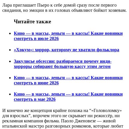
Лара приглашает Пьеро к себе домой сразу после первого
свидания, но эмоции в их головах объявляют бойкот хозяевам.
Читайте также
Кино — в массы, деньги — в кассы! Какие новинки
смотреть в июле 2026
«Хокум»: хоррор, которому не хватило фольклора
Закулисье обсессии: разбираемся почему инди-
хорроры собирают большую кассу этим летом
Кино — в массы, деньги — в кассы! Какие новинки
смотреть в июне 2026
Кино — в массы, деньги — в кассы! Какие новинки
смотреть в мае 2026
И конечно же концепция крайне похожа на “«Головоломку»
для взрослых”, впрочем этого не скрывает ни режиссёр, ни
рекламная компания фильма. Паоло Дженовезе — живой
итальянский маэстро разговорных ромкомов, которые любит