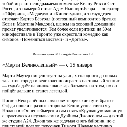
тобой играют неподражаемо комичные Киану Ривз и Сет
Роген, а за камерой стоит Адам Ньюпорт-Берра — оператор
«Эйфории», «Медведя» и «Киностудии», а за саундтрек
отвечает Картер Бёруэлл (постоянный композитор братьев
Коэн и Мартина Макдона), шансы на хороший домашний
прокат увеличиваются. Тем более если критики на 50-м
кинофестивале в Торонто уже окрестили комедию как
симбиоз «Поменяться местами» и «Догмы».
Источник фото: © Lionsgate Productions Ltd.
«Марти Великолепный» — с 15 января
Марти Маузер нищенствует на улицах голодного до новых
талантов города и великолепно играет в настольный теннис
— судьба даёт парнишке шанс зарабатывать на этом, но он
пойдёт дальше и станет легендой.
После «Неогранённых алмазов» творческие пути братьев
Сэфди пошли в разные стороны: Бенни успел сняться у
Нолана в «Оппенгеймере» и сам снять «Крушащую машину»
с практически неузнаваемым Дуэйном Джонсоном — для той
же студии А24. Джош так же задумал снять байопик, но с
приставкой псевдо: персонаж Тимоти Шаламе частично