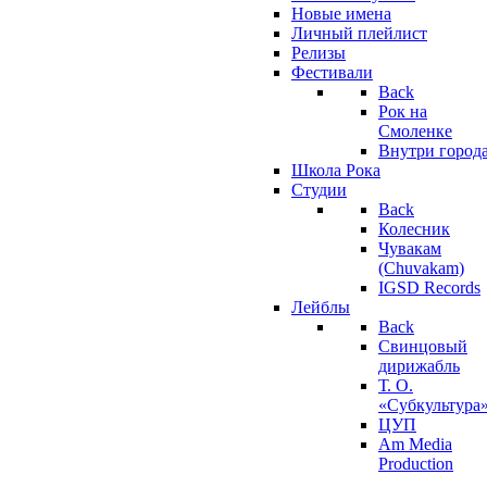
Новые имена
Личный плейлист
Релизы
Фестивали
Back
Рок на
Смоленке
Внутри город
Школа Рока
Студии
Back
Колесник
Чувакам
(Chuvakam)
IGSD Records
Лейблы
Back
Свинцовый
дирижабль
Т. О.
«Субкультура
ЦУП
Am Media
Production