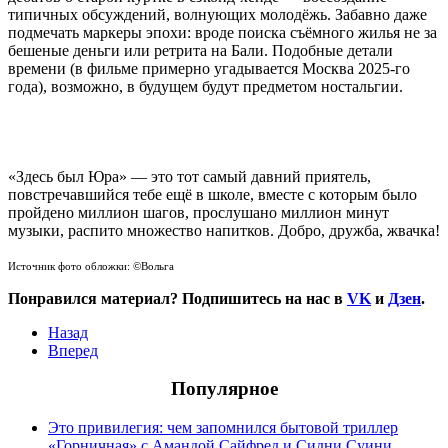
типичных обсуждений, волнующих молодёжь. Забавно даже
подмечать маркеры эпохи: вроде поиска съёмного жилья не за
бешеные деньги или ретрита на Бали. Подобные детали
времени (в фильме примерно угадывается Москва 2025-го
года), возможно, в будущем будут предметом ностальгии.
«Здесь был Юра» — это тот самый давний приятель,
повстречавшийся тебе ещё в школе, вместе с которым было
пройдено миллион шагов, прослушано миллион минут
музыки, распито множество напитков. Добро, дружба, жвачка!
Источник фото обложки: ©Вольга
Понравился материал? Подпишитесь на нас в
VK
и
Дзен
.
Назад
Вперед
Популярное
Это привилегия: чем запомнился бытовой триллер
«Горничная» с Амандой Сайфред и Сидни Суини