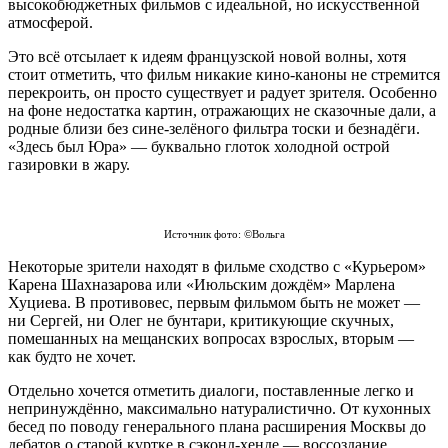
высокобюджетных фильмов с идеальной, но искусственной
атмосферой.
Это всё отсылает к идеям французской новой волны, хотя
стоит отметить, что фильм никакие кино-каноны не стремится
перекроить, он просто существует и радует зрителя. Особенно
на фоне недостатка картин, отражающих не сказочные дали, а
родные близи без сине-зелёного фильтра тоски и безнадёги.
«Здесь был Юра» — буквально глоток холодной острой
газировки в жару.
Источник фото: ©Вольга
Некоторые зрители находят в фильме сходство с «Курьером»
Карена Шахназарова или «Июльским дождём» Марлена
Хуциева. В противовес, первым фильмом быть не может —
ни Сергей, ни Олег не бунтари, критикующие скучных,
помешанных на мещанских вопросах взрослых, вторым —
как будто не хочет.
Отдельно хочется отметить диалоги, поставленные легко и
непринуждённо, максимально натуралистично. От кухонных
бесед по поводу генерального плана расширения Москвы до
дебатов о старой куртке в сэконд-хенде — воссоздание