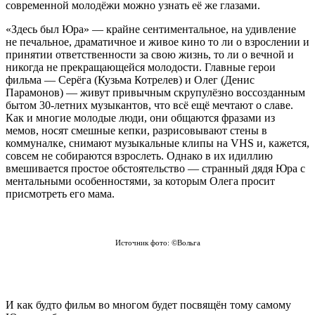
современной молодёжи можно узнать её же глазами.
«Здесь был Юра» — крайне сентиментальное, на удивление
не печальное, драматичное и живое кино то ли о взрослении и
принятии ответственности за свою жизнь, то ли о вечной и
никогда не прекращающейся молодости. Главные герои
фильма — Серёга (Кузьма Котрелев) и Олег (Денис
Парамонов) — живут привычным скрупулёзно воссозданным
бытом 30-летних музыкантов, что всё ещё мечтают о славе.
Как и многие молодые люди, они общаются фразами из
мемов, носят смешные кепки, разрисовывают стены в
коммуналке, снимают музыкальные клипы на VHS и, кажется,
совсем не собираются взрослеть. Однако в их идиллию
вмешивается простое обстоятельство — странный дядя Юра с
ментальными особенностями, за которым Олега просит
присмотреть его мама.
Источник фото: ©Вольга
И как будто фильм во многом будет посвящён тому самому