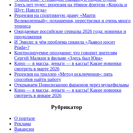
Здесь нет чудес: рецензия на тёмное фэнтези «Король и
Шут: Навсегда»
Рецензия на спортивную драму «Марти
Великолепный»: похищения, перестрелки и очень много
тенниса
Ожидаемые российские сериалы 2026 года: новинки и
продолжения
И Эмили: в чём проблема сиквела «Дьявол носит
Prada»?
Контролируемое опоздание: что говорит зрителям
Сергей Малкин в фильме «Здесь был Юра»
Кино — в массы, деньги — в кассы! Какие новинки
смотреть в марте 2026
Рецензия на триллер «Метод исключения»: пять
способов найти работу
Открываем Цивилизацию фараонов через мультфильмы
Кино — в массы, деньги — в кассы! Какие новинки
смотреть в январе 2026
Рубрикатор
О портале
Реклама
Вакансии