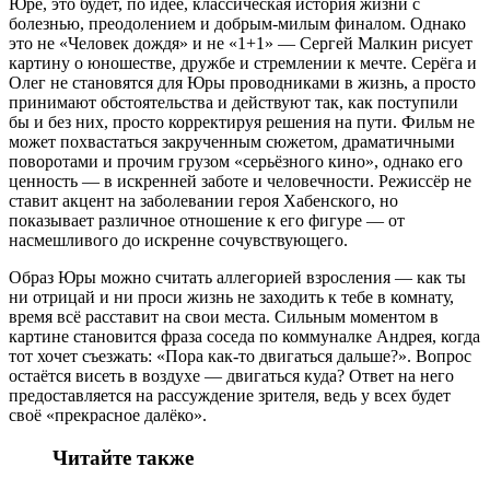
Юре, это будет, по идее, классическая история жизни с
болезнью, преодолением и добрым-милым финалом. Однако
это не «Человек дождя» и не «1+1» — Сергей Малкин рисует
картину о юношестве, дружбе и стремлении к мечте. Серёга и
Олег не становятся для Юры проводниками в жизнь, а просто
принимают обстоятельства и действуют так, как поступили
бы и без них, просто корректируя решения на пути. Фильм не
может похвастаться закрученным сюжетом, драматичными
поворотами и прочим грузом «серьёзного кино», однако его
ценность — в искренней заботе и человечности. Режиссёр не
ставит акцент на заболевании героя Хабенского, но
показывает различное отношение к его фигуре — от
насмешливого до искренне сочувствующего.
Образ Юры можно считать аллегорией взросления — как ты
ни отрицай и ни проси жизнь не заходить к тебе в комнату,
время всё расставит на свои места. Сильным моментом в
картине становится фраза соседа по коммуналке Андрея, когда
тот хочет съезжать: «Пора как-то двигаться дальше?». Вопрос
остаётся висеть в воздухе — двигаться куда? Ответ на него
предоставляется на рассуждение зрителя, ведь у всех будет
своё «прекрасное далёко».
Читайте также