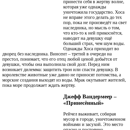
принести себя в жертву волне,
которая уже однажды
уничтожила государство. Хоса
не вправе этого делать до тех
пор, пока не произведёт на свет
наследника, но мысль о том,
что кто-то к ней прикоснётся,
наводит на девушку ещё
больший страх, чем шум воды.
Однажды Хоса приходит во
дворец без наследника. Винсент – третий в очереди на
престол, понимает, что его отец любой ценой добьётся от
девушки, чтобы она выполнила свой долг. Перед ним
возникает дилемма: защитить трон или спасти девушку. В
королевстве животные уже давно не приносят потомства, а
морские создания выходят из воды. Мрак окутывает жителей,
пока море продолжает ждать жертву.
Джефф Вандермеер –
«Принесённый»
Рейчел выживает, собирая
мусор в городе, уничтоженном
войнами и засухой. Это место
опасно и постоянно