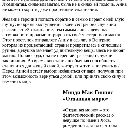
Люминатам, сильным магам, была не в силах ей помочь. Анна
не может творить даже простейшие заклинания.
Желание героини попасть обратно в семью играет с ней злую
шутку: во время выступления своей сестры она случайно
рассеивает её заклинание, тем самым лишая девушку
возможности продемонстрировать своё мастерство в магии.
Этот проступок отправляет Анну в ссылку в Венгрию,
которая из процветающей страны превратилась в сплошные
руины. Девушка замечает удивительную вещь: здесь не любят
магию. Попав сюда, она не перестаёт рассеивать чужие
заклинания. Во время восстания необычная способность
становится движущей силой, которую хотят заполучить всё.
Перед Анной встаёт выбор: избавиться от дара, получив при
этом возможность вернуться домой, или принять свою силу и
изменить мир.
Минди Мак-Гиннис –
«Отданная морю»
«Отданная морю» – это
фантастический рассказ о
девушке по имени Хоса,
рождённой для того, чтобы