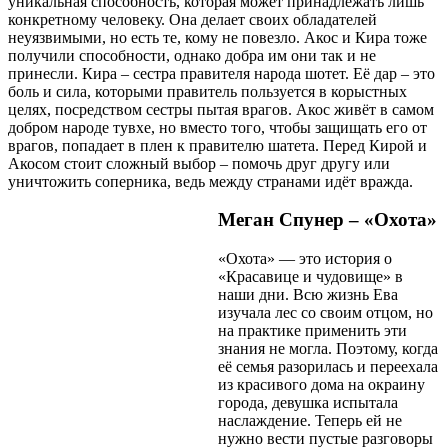
уникальная способность, которая может принадлежать лишь
конкретному человеку. Она делает своих обладателей
неуязвимыми, но есть те, кому не повезло. Акос и Кира тоже
получили способности, однако добра им они так и не
принесли. Кира – сестра правителя народа шотет. Её дар – это
боль и сила, которыми правитель пользуется в корыстных
целях, посредством сестры пытая врагов. Акос живёт в самом
добром народе тувхе, но вместо того, чтобы защищать его от
врагов, попадает в плен к правителю шатета. Перед Кирой и
Акосом стоит сложный выбор – помочь друг другу или
уничтожить соперника, ведь между странами идёт вражда.
Меган Спунер – «Охота»
«Охота» — это история о
«Красавице и чудовище» в
наши дни. Всю жизнь Ева
изучала лес со своим отцом, но
на практике применить эти
знания не могла. Поэтому, когда
её семья разорилась и переехала
из красивого дома на окраину
города, девушка испытала
наслаждение. Теперь ей не
нужно вести пустые разговоры