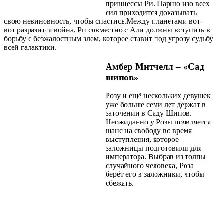
принцессы Ри. Парню изо всех
сил приходится доказывать
свою невиновность, чтобы спастись.Между планетами вот-
вот разразится война, Ри совместно с Али должны вступить в
борьбу с безжалостным злом, которое ставит под угрозу судьбу
всей галактики.
Амбер Митчелл – «Сад
шипов»
Розу и ещё нескольких девушек
уже больше семи лет держат в
заточении в Саду Шипов.
Неожиданно у Розы появляется
шанс на свободу во время
выступления, которое
заложницы подготовили для
императора. Выбрав из толпы
случайного человека, Роза
берёт его в заложники, чтобы
сбежать.