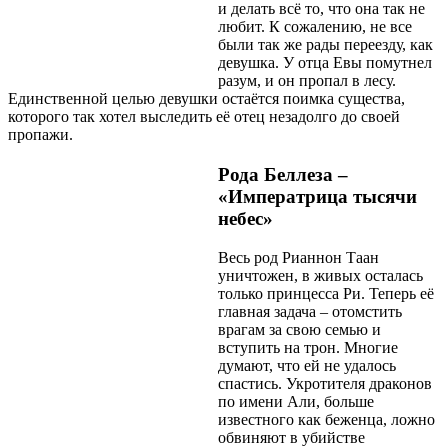
и делать всё то, что она так не
любит. К сожалению, не все
были так же рады переезду, как
девушка. У отца Евы помутнел
разум, и он пропал в лесу.
Единственной целью девушки остаётся поимка существа,
которого так хотел выследить её отец незадолго до своей
пропажи.
Рода Беллеза –
«Императрица тысячи
небес»
Весь род Рианнон Таан
уничтожен, в живых осталась
только принцесса Ри. Теперь её
главная задача – отомстить
врагам за свою семью и
вступить на трон. Многие
думают, что ей не удалось
спастись. Укротителя драконов
по имени Али, больше
известного как беженца, ложно
обвиняют в убийстве