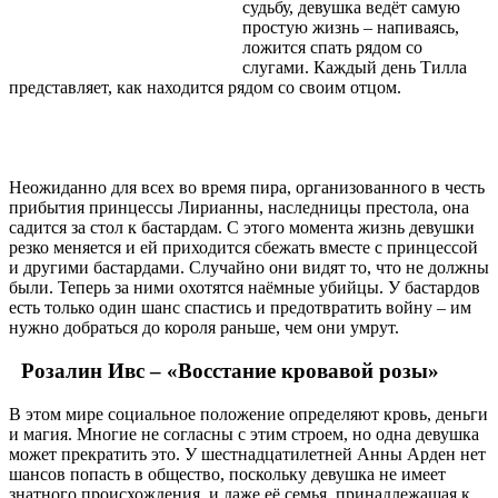
судьбу, девушка ведёт самую
простую жизнь – напиваясь,
ложится спать рядом со
слугами. Каждый день Тилла
представляет, как находится рядом со своим отцом.
Неожиданно для всех во время пира, организованного в честь
прибытия принцессы Лирианны, наследницы престола, она
садится за стол к бастардам. С этого момента жизнь девушки
резко меняется и ей приходится сбежать вместе с принцессой
и другими бастардами. Случайно они видят то, что не должны
были. Теперь за ними охотятся наёмные убийцы. У бастардов
есть только один шанс спастись и предотвратить войну – им
нужно добраться до короля раньше, чем они умрут.
Розалин Ивс – «Восстание кровавой розы»
В этом мире социальное положение определяют кровь, деньги
и магия. Многие не согласны с этим строем, но одна девушка
может прекратить это. У шестнадцатилетней Анны Арден нет
шансов попасть в общество, поскольку девушка не имеет
знатного происхождения, и даже её семья, принадлежащая к