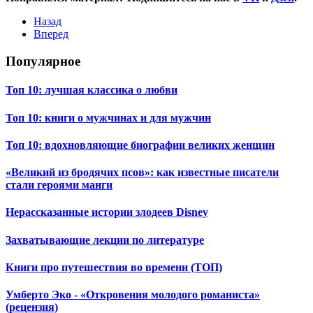
Назад
Вперед
Популярное
Топ 10: лучшая классика о любви
Топ 10: книги о мужчинах и для мужчин
Топ 10: вдохновляющие биографии великих женщин
«Великий из бродячих псов»: как известные писатели
стали героями манги
Нерассказанные истории злодеев Disney
Захватывающие лекции по литературе
Книги про путешествия во времени (ТОП)
Умберто Эко - «Откровения молодого романиста»
(рецензия)