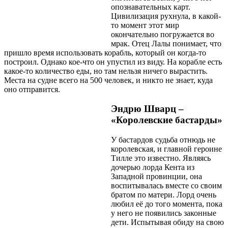
опознавательных карт.
Цивилизация рухнула, в какой-
то момент этот мир
окончательно погружается во
мрак. Отец Лалы понимает, что
пришло время использовать корабль, который он когда-то
построил. Однако кое-что он упустил из виду. На корабле есть
какое-то количество еды, но там нельзя ничего вырастить.
Места на судне всего на 500 человек, и никто не знает, куда
оно отправится.
Эндрю Шварц –
«Королевские бастарды»
У бастардов судьба отнюдь не
королевская, и главной героине
Тилле это известно. Являясь
дочерью лорда Кента из
Западной провинции, она
воспитывалась вместе со своим
братом по матери. Лорд очень
любил её до того момента, пока
у него не появились законные
дети. Испытывая обиду на свою