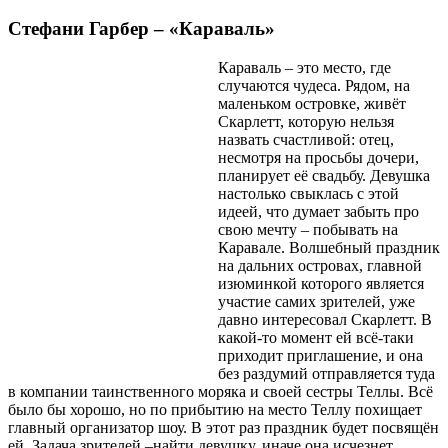
Стефани Гарбер – «Караваль»
Караваль – это место, где
случаются чудеса. Рядом, на
маленьком островке, живёт
Скарлетт, которую нельзя
назвать счастливой: отец,
несмотря на просьбы дочери,
планирует её свадьбу. Девушка
настолько свыклась с этой
идеей, что думает забыть про
свою мечту – побывать на
Каравале. Волшебный праздник
на дальних островах, главной
изюминкой которого является
участие самих зрителей, уже
давно интересовал Скарлетт. В
какой-то момент ей всё-таки
приходит приглашение, и она
без раздумий отправляется туда
в компании таинственного моряка и своей сестры Теллы. Всё
было бы хорошо, но по прибытию на место Теллу похищает
главный организатор шоу. В этот раз праздник будет посвящён
ей. Задача зрителей –найти девушку, иначе она исчезнет