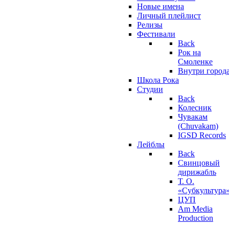
Новые имена
Личный плейлист
Релизы
Фестивали
Back
Рок на
Смоленке
Внутри город
Школа Рока
Студии
Back
Колесник
Чувакам
(Chuvakam)
IGSD Records
Лейблы
Back
Свинцовый
дирижабль
Т. О.
«Субкультура
ЦУП
Am Media
Production