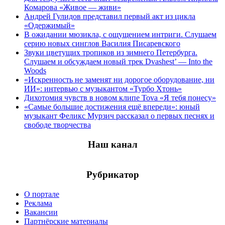
Комарова «Живое — живи»
Андрей Гулидов представил первый акт из цикла
«Одержимый»
В ожидании мюзикла, с ощущением интриги. Слушаем
серию новых синглов Василия Писаревского
Звуки цветущих тропиков из зимнего Петербурга.
Слушаем и обсуждаем новый трек Dvashest’ — Into the
Woods
«Искренность не заменят ни дорогое оборудование, ни
ИИ»: интервью с музыкантом «Турбо Хтонь»
Дихотомия чувств в новом клипе Tova «Я тебя понесу»
«Самые большие достижения ещё впереди»: юный
музыкант Феликс Мурзич рассказал о первых песнях и
свободе творчества
Наш канал
Рубрикатор
О портале
Реклама
Вакансии
Партнёрские материалы