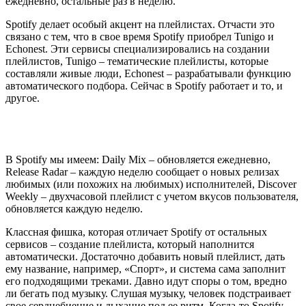
ежедневно, остальные раз в неделю.
Spotify делает особый акцент на плейлистах. Отчасти это
связано с тем, что в свое время Spotify приобрел Tunigo и
Еchonest. Эти сервисы специализировались на создании
плейлистов, Tunigo – тематические плейлисты, которые
составляли живые люди, Еchonest – разрабатывали функцию
автоматического подбора. Сейчас в Spotify работает и то, и
другое.
В Spotify мы имеем: Daily Mix – обновляется ежедневно,
Release Radar – каждую неделю сообщает о новых релизах
любимых (или похожих на любимых) исполнителей, Discover
Weekly – двухчасовой плейлист с учетом вкусов пользователя,
обновляется каждую неделю.
Классная фишка, которая отличает Spotify от остальных
сервисов – создание плейлиста, который наполнится
автоматически. Достаточно добавить новый плейлист, дать
ему название, например, «Спорт», и система сама заполнит
его подходящими треками. Давно идут споры о том, вредно
ли бегать под музыку. Слушая музыку, человек подстраивает
свое сердцебиение и дыхание под ее ритм. Когда-то Spotify