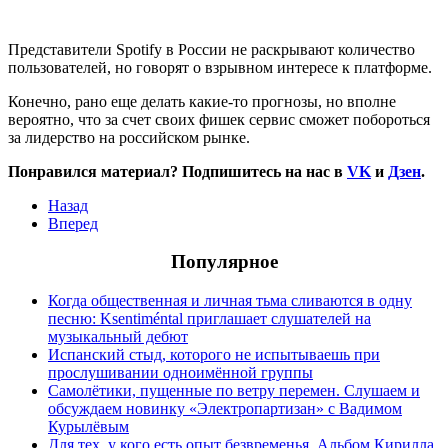
Представители Spotify в России не раскрывают количество
пользователей, но говорят о взрывном интересе к платформе.
Конечно, рано еще делать какие-то прогнозы, но вполне
вероятно, что за счет своих фишек сервис сможет побороться
за лидерство на российском рынке.
Понравился материал? Подпишитесь на нас в
VK
и
Дзен
.
Назад
Вперед
Популярное
Когда общественная и личная тьма сливаются в одну
песню: Ksentiméntal приглашает слушателей на
музыкальный дебют
Испанский стыд, которого не испытываешь при
прослушивании одноимённой группы
Самолётики, пущенные по ветру перемен. Слушаем и
обсуждаем новинку «Электропартизан» с Вадимом
Курылёвым
Для тех, у кого есть опыт безвременья. Альбом Кирилла