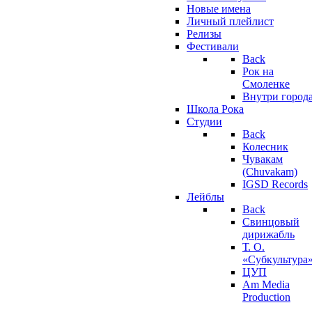
Новые имена
Личный плейлист
Релизы
Фестивали
Back
Рок на
Смоленке
Внутри город
Школа Рока
Студии
Back
Колесник
Чувакам
(Chuvakam)
IGSD Records
Лейблы
Back
Свинцовый
дирижабль
Т. О.
«Субкультура
ЦУП
Am Media
Production